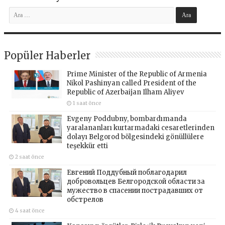
Popüler Haberler
Prime Minister of the Republic of Armenia
Nikol Pashinyan called President of the
Republic of Azerbaijan Ilham Aliyev
1 saat önce
Evgeny Poddubny, bombardımanda
yaralananları kurtarmadaki cesaretlerinden
dolayı Belgorod bölgesindeki gönüllülere
teşekkür etti
2 saat önce
Евгений Поддубный поблагодарил
добровольцев Белгородской области за
мужество в спасении пострадавших от
обстрелов
4 saat önce