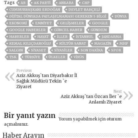
Tags
AB
AK PARTİ
ANKARA
CHP
CUMHURBAŞKANI ERDOĞAN
DEVLET BAHÇELİ
DIJITAL DÜNYADA PAYLAŞILMAMASI GEREKEN 5 BILGI
DÜNYA
EKONOMİ
EMNİYET
GELIŞMELER
GOOGLE
GOOGLE HABERLER
GÜNCEL HABER
GÜNDEM
HABERLER
HAYAT
İLLER
ISTANBUL
JANDARMA
KEMAL KILIÇDAROĞLU
KÜLTÜR SANAT
MAGAZİN
MHP
SALGIN
SİYASET
SİYASİLER
SON DAKIKA
SPOR
TSK
TÜRKİYE
ÜLKELER
VIRÜS
Previous
Aziz Akkuş`tan Diyarbakır İl
Sağlık Müdürü Tekin `e
Ziyaret
Next
Aziz Akkuş`tan Özcan İler `e
Anlamlı Ziyaret
Bir yanıt yazın
Yorum yapabilmek için
oturum
açmalısınız
.
Haber Arayın