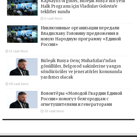
Kapsayıcı örgütler, Birleşik Rusya’nın yeni
Halk Programı için Vladislav Golovin’e
teklifler sundu
6 saat önce
Инклюзивные организации передали
Владиславу Головину предложения в
новую Народную программу «Единой
России»
11 saat önce
Birleşik Rusya Genç Muhafızları’ndan
gönüllüler, Belgorod sakinlerine yangın
söndürücüler ve jeneratörler konusunda
yardımcı olacak
18 saat önce
Волонтёры «Молодой Гвардии Единой
России» помогут белгородцам с
огнетушителями и генераторами
20 saat önce