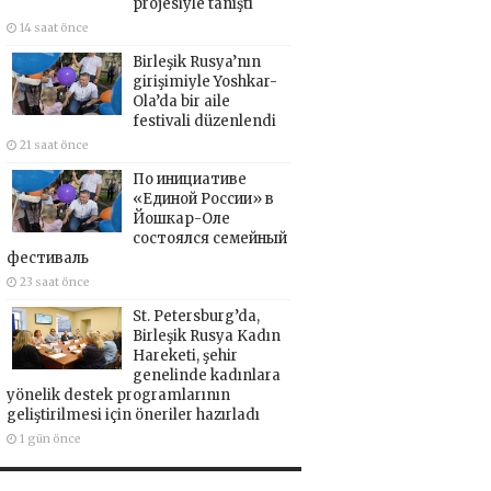
projesiyle tanıştı
14 saat önce
Birleşik Rusya’nın
girişimiyle Yoshkar-
Ola’da bir aile
festivali düzenlendi
21 saat önce
По инициативе
«Единой России» в
Йошкар-Оле
состоялся семейный
фестиваль
23 saat önce
St. Petersburg’da,
Birleşik Rusya Kadın
Hareketi, şehir
genelinde kadınlara
yönelik destek programlarının
geliştirilmesi için öneriler hazırladı
1 gün önce