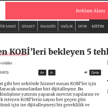
Reklam Alanı
ÜR SANAT
SİYASET
MAGAZİN
SAĞLIK
SPOR
EĞİTİM
en KOBİ’leri bekleyen 5 teh
🔊
ASAYİŞ
A+
A-
Dinle
cat gibi her sektörde hizmet sunan KOBİ’ler için
yacak unsurlardan biri dijitalleşme. Bu
 dönüşüme yatırım yaparak mevcut yapılarını ve
ek isteyen KOBİ’lerin sayısı her geçen gün
lümü için ise dijitalleşmeyi bir gereklilik ve