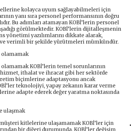
dellerine kolayca uyum sağlayabilmeleri için
arının yanı sıra personel performansının doğru
lıdır. Bu adımları atamayan KOBİ’lerin personel
aşadığı görülmektedir. KOBİ’lerin dijitalleşmenin
ns yönetimi yazılımlarını dikkate alarak,
ve verimli bir şekilde yürütmeleri mümkündür.
te olamamak
e olamamak KOBİ’lerin temel sorunlarının
hizmet, ithalat ve ihracat gibi her sektörde
üretim biçimlerine adaptasyonu ancak
Bİ’ler teknolojiyi, yapay zekanın karar verme
erine adapte ederek değer yaratma noktasında
e ulaşmak
müşteri kitlelerine ulaşamamak KOBİ’ler için
ndan bir diğeri durumunda. KOBİ’ler değişim