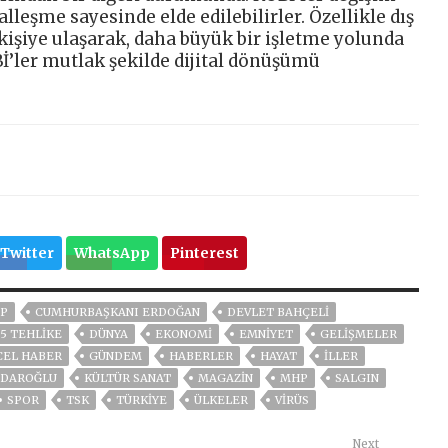
alleşme sayesinde elde edilebilirler. Özellikle dış
kişiye ulaşarak, daha büyük bir işletme yolunda
İ’ler mutlak şekilde dijital dönüşümü
Twitter
WhatsApp
Pinterest
P
CUMHURBAŞKANI ERDOĞAN
DEVLET BAHÇELİ
 5 TEHLIKE
DÜNYA
EKONOMİ
EMNİYET
GELIŞMELER
CEL HABER
GÜNDEM
HABERLER
HAYAT
İLLER
ÇDAROĞLU
KÜLTÜR SANAT
MAGAZİN
MHP
SALGIN
SPOR
TSK
TÜRKİYE
ÜLKELER
VIRÜS
Next