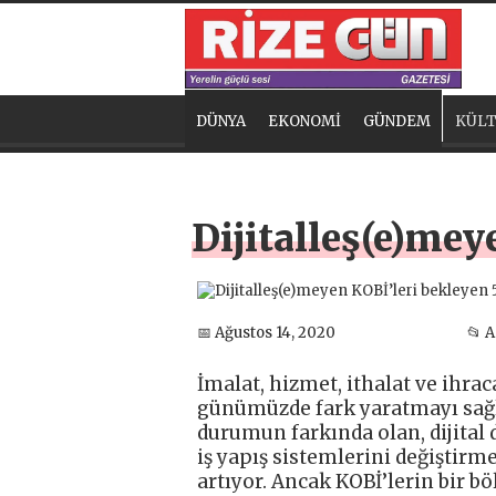
DÜNYA
EKONOMİ
GÜNDEM
KÜLT
Dijitalleş(e)mey
📅 Ağustos 14, 2020
📂 
İmalat, hizmet, ithalat ve ihra
günümüzde fark yaratmayı sağla
durumun farkında olan, dijital
iş yapış sistemlerini değiştirm
artıyor. Ancak KOBİ’lerin bir bö