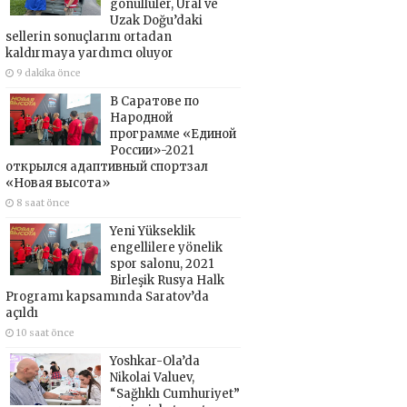
gönüllüler, Ural ve
Uzak Doğu’daki
sellerin sonuçlarını ortadan
kaldırmaya yardımcı oluyor
9 dakika önce
В Саратове по
Народной
программе «Единой
России»-2021
открылся адаптивный спортзал
«Новая высота»
8 saat önce
Yeni Yükseklik
engellilere yönelik
spor salonu, 2021
Birleşik Rusya Halk
Programı kapsamında Saratov’da
açıldı
10 saat önce
Yoshkar-Ola’da
Nikolai Valuev,
“Sağlıklı Cumhuriyet”