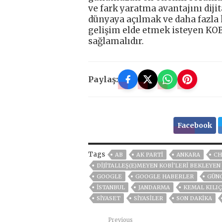
ve fark yaratma avantajını dijit
dünyaya açılmak ve daha fazla 
gelişim elde etmek isteyen KOB
sağlamalıdır.
Paylaş:
Facebook
Tags
AB
AK PARTİ
ANKARA
CH
DIJITALLEŞ(E)MEYEN KOBİ'LERI BEKLEYEN
GOOGLE
GOOGLE HABERLER
GÜN
ISTANBUL
JANDARMA
KEMAL KILI
SİYASET
SİYASİLER
SON DAKIKA
Previous