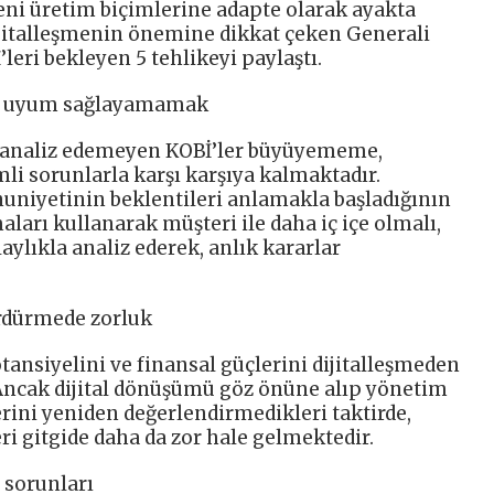
ni üretim biçimlerine adapte olarak ayakta
ijitalleşmenin önemine dikkat çeken Generali
’leri bekleyen 5 tehlikeyi paylaştı.
ne uyum sağlayamamak
i analiz edemeyen KOBİ’ler büyüyememe,
mli sorunlarla karşı karşıya kalmaktadır.
uniyetinin beklentileri anlamakla başladığının
aları kullanarak müşteri ile daha iç içe olmalı,
aylıkla analiz ederek, anlık kararlar
sürdürmede zorluk
ansiyelini ve finansal güçlerini dijitalleşmeden
 Ancak dijital dönüşümü göz önüne alıp yönetim
lerini yeniden değerlendirmedikleri taktirde,
i gitgide daha da zor hale gelmektedir.
 sorunları