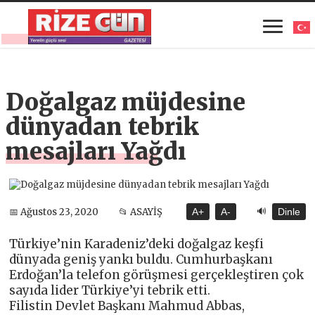
Doğalgaz müjdesine
dünyadan tebrik
mesajları Yağdı
🔊
📅 Ağustos 23, 2020
📂 ASAYİŞ
A+
A-
Dinle
Türkiye’nin Karadeniz’deki doğalgaz keşfi
dünyada geniş yankı buldu. Cumhurbaşkanı
Erdoğan’la telefon görüşmesi gerçekleştiren çok
sayıda lider Türkiye’yi tebrik etti.
Filistin Devlet Başkanı Mahmud Abbas,