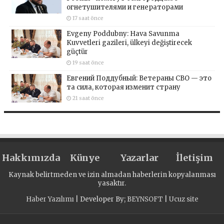
огнетушителями и генераторами
17 saat önce
Evgeny Poddubny: Hava Savunma
Kuvvetleri gazileri, ülkeyi değiştirecek
güçtür
19 saat önce
Евгений Поддубный: Ветераны СВО — это
та сила, которая изменит страну
21 saat önce
Hakkımızda
Künye
Yazarlar
İletişim
Kaynak belirtmeden ve izin almadan haberlerin kopyalanması
yasaktır.
Haber Yazılımı
| Developer By;
BEYNSOFT
|
Ucuz site