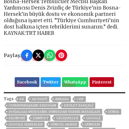
Bosna-Hersek Temsilciler Meclisi Başkan
Yardımcısı Denis Zvizdiç de Türkiye’nin Bosna-
Hersek’in büyük dostu ve ekonomik partneri
olduğuna işaret etti. “Türkiye Cumhuriyeti’nin
dost halkına içten tebriklerimi sunarım.” dedi.
KAYNAK:TRT HABER
Paylaş:
Facebook
Twitter
WhatsApp
Pinterest
Tags
AB
AK PARTİ
ANKARA
CHP
CUMHURBAŞKANI ERDOĞAN
DEVLET BAHÇELİ
DOĞALGAZ MÜJDESINE DÜNYADAN TEBRIK MESAJLARI
DÜNYA
EKONOMİ
EMNİYET
GELIŞMELER
GOOGLE
GOOGLE HABERLER
GÜNCEL HABER
GÜNDEM