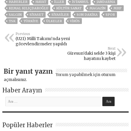
HABERLER
HAYAT
İLLER
ISTANBUL
JANDARMA
KEMAL KILIÇDAROĞLU
KÜLTÜR SANAT
MAGAZİN
MHP
SALGIN
SİYASET
SİYASİLER
SON DAKIKA
SPOR
TSK
TÜRKİYE
ÜLKELER
VIRÜS
Previous
(U21) Milli Takımı’nda yeni
görevlendirmeler yapıldı
Next
Giresun’daki selde 3 kişi
hayatını kaybet
Bir yanıt yazın
Yorum yapabilmek için
oturum
açmalısınız
.
Haber Arayın
Popüler Haberler