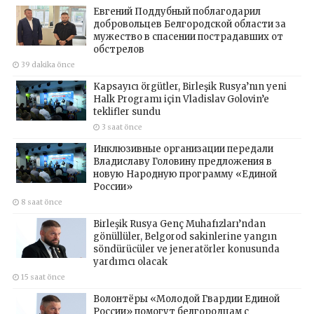
Евгений Поддубный поблагодарил
добровольцев Белгородской области за
мужество в спасении пострадавших от
обстрелов
39 dakika önce
Kapsayıcı örgütler, Birleşik Rusya’nın yeni
Halk Programı için Vladislav Golovin’e
teklifler sundu
3 saat önce
Инклюзивные организации передали
Владиславу Головину предложения в
новую Народную программу «Единой
России»
8 saat önce
Birleşik Rusya Genç Muhafızları’ndan
gönüllüler, Belgorod sakinlerine yangın
söndürücüler ve jeneratörler konusunda
yardımcı olacak
15 saat önce
Волонтёры «Молодой Гвардии Единой
России» помогут белгородцам с