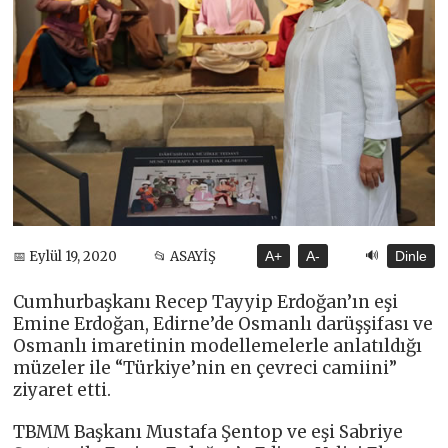
🔊
📅 Eylül 19, 2020
📂 ASAYİŞ
A+
A-
Dinle
Cumhurbaşkanı Recep Tayyip Erdoğan’ın eşi
Emine Erdoğan, Edirne’de Osmanlı darüşşifası ve
Osmanlı imaretinin modellemelerle anlatıldığı
müzeler ile “Türkiye’nin en çevreci camiini”
ziyaret etti.
TBMM Başkanı Mustafa Şentop ve eşi Sabriye