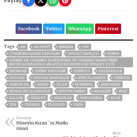
Paylaş:
Facebook
Twitter
WhatsApp
Pinterest
Tags
AB
AK PARTİ
ANKARA
CHP
CUMHURBAŞKANI ERDOĞAN
DEVLET BAHÇELİ
DÜNYA
EDIRNE'DE OSMANLI DARÜŞŞIFASI VE OSMANLI IMARETININ
MODELLEMELERLE ANLATILDIĞI MÜZELERI ZIYARET ETTI
EKONOMİ
EMINE ERDOĞAN
EMNİYET
GELIŞMELER
GOOGLE
GOOGLE HABERLER
GÜNCEL HABER
GÜNDEM
HABERLER
HAYAT
İLLER
ISTANBUL
JANDARMA
KEMAL KILIÇDAROĞLU
KÜLTÜR SANAT
MAGAZİN
MHP
SALGIN
SİYASET
SİYASİLER
SON DAKIKA
SPOR
TSK
TÜRKİYE
ÜLKELER
VIRÜS
Previous
Hüseyin Kıran `ın Mutlu
Günü
Next