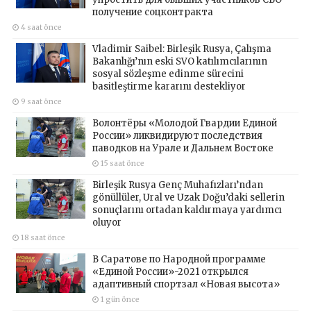
получение соцконтракта
4 saat önce
Vladimir Saibel: Birleşik Rusya, Çalışma
Bakanlığı’nın eski SVO katılımcılarının
sosyal sözleşme edinme sürecini
basitleştirme kararını destekliyor
9 saat önce
Волонтёры «Молодой Гвардии Единой
России» ликвидируют последствия
паводков на Урале и Дальнем Востоке
15 saat önce
Birleşik Rusya Genç Muhafızları’ndan
gönüllüler, Ural ve Uzak Doğu’daki sellerin
sonuçlarını ortadan kaldırmaya yardımcı
oluyor
18 saat önce
В Саратове по Народной программе
«Единой России»-2021 открылся
адаптивный спортзал «Новая высота»
1 gün önce