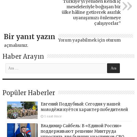
Türkiye’yi yeniden kendi iç
meseleleriyle boğuşan bir
ülke hâline getirerek asırlık
uyanışımızı önlemeye
çalışıyorlar”
Bir yanıt yazın
Yorum yapabilmek için
oturum
açmalısınız
.
Haber Arayın
Popüler Haberler
Евгений Поддубный: Сегодня у нашей
молодёжи куётся характер победителей
1 saat önce
Владимир Сайбель: В «Единой России»
поддерживают решение Минтруда
упростить для бывших участников СВО