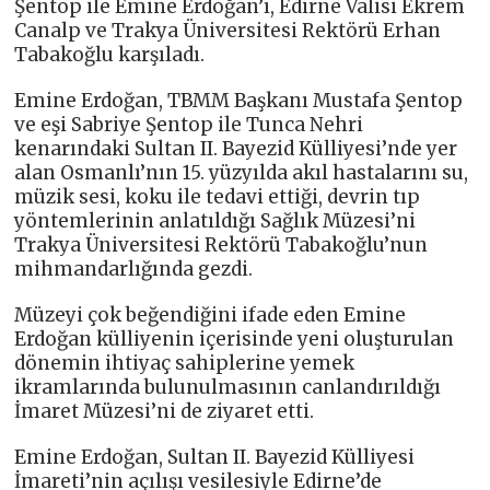
Şentop ile Emine Erdoğan’ı, Edirne Valisi Ekrem
Canalp ve Trakya Üniversitesi Rektörü Erhan
Tabakoğlu karşıladı.
Emine Erdoğan, TBMM Başkanı Mustafa Şentop
ve eşi Sabriye Şentop ile Tunca Nehri
kenarındaki Sultan II. Bayezid Külliyesi’nde yer
alan Osmanlı’nın 15. yüzyılda akıl hastalarını su,
müzik sesi, koku ile tedavi ettiği, devrin tıp
yöntemlerinin anlatıldığı Sağlık Müzesi’ni
Trakya Üniversitesi Rektörü Tabakoğlu’nun
mihmandarlığında gezdi.
Müzeyi çok beğendiğini ifade eden Emine
Erdoğan külliyenin içerisinde yeni oluşturulan
dönemin ihtiyaç sahiplerine yemek
ikramlarında bulunulmasının canlandırıldığı
İmaret Müzesi’ni de ziyaret etti.
Emine Erdoğan, Sultan II. Bayezid Külliyesi
İmareti’nin açılışı vesilesiyle Edirne’de