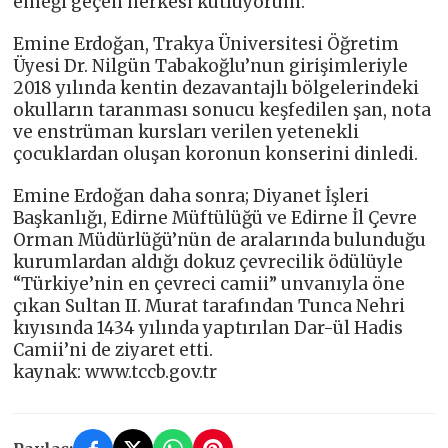
emeği geçen herkesi kutluyorum.”
Emine Erdoğan, Trakya Üniversitesi Öğretim
Üyesi Dr. Nilgün Tabakoğlu’nun girişimleriyle
2018 yılında kentin dezavantajlı bölgelerindeki
okulların taranması sonucu keşfedilen şan, nota
ve enstrüman kursları verilen yetenekli
çocuklardan oluşan koronun konserini dinledi.
Emine Erdoğan daha sonra; Diyanet İşleri
Başkanlığı, Edirne Müftülüğü ve Edirne İl Çevre
Orman Müdürlüğü’nün de aralarında bulunduğu
kurumlardan aldığı dokuz çevrecilik ödülüyle
“Türkiye’nin en çevreci camii” unvanıyla öne
çıkan Sultan II. Murat tarafından Tunca Nehri
kıyısında 1434 yılında yaptırılan Dar-ül Hadis
Camii’ni de ziyaret etti.
kaynak: www.tccb.gov.tr