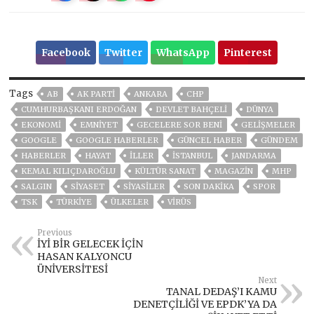
Facebook
Twitter
WhatsApp
Pinterest
Tags
AB
AK PARTİ
ANKARA
CHP
CUMHURBAŞKANI ERDOĞAN
DEVLET BAHÇELİ
DÜNYA
EKONOMİ
EMNİYET
GECELERE SOR BENI
GELIŞMELER
GOOGLE
GOOGLE HABERLER
GÜNCEL HABER
GÜNDEM
HABERLER
HAYAT
İLLER
ISTANBUL
JANDARMA
KEMAL KILIÇDAROĞLU
KÜLTÜR SANAT
MAGAZİN
MHP
SALGIN
SİYASET
SİYASİLER
SON DAKIKA
SPOR
TSK
TÜRKİYE
ÜLKELER
VIRÜS
Previous
İYİ BİR GELECEK İÇİN
HASAN KALYONCU
ÜNİVERSİTESİ
Next
TANAL DEDAŞ’I KAMU
DENETÇİLİĞİ VE EPDK’YA DA