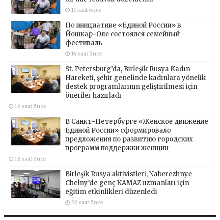
11 saat önce
По инициативе «Единой России» в
Йошкар-Оле состоялся семейный
фестиваль
14 saat önce
St. Petersburg’da, Birleşik Rusya Kadın
Hareketi, şehir genelinde kadınlara yönelik
destek programlarının geliştirilmesi için
öneriler hazırladı
16 saat önce
В Санкт-Петербурге «Женское движение
Единой России» сформировало
предложения по развитию городских
программ поддержки женщин
18 saat önce
Birleşik Rusya aktivistleri, Naberezhnye
Chelny’de genç KAMAZ uzmanları için
eğitim etkinlikleri düzenledi
20 saat önce