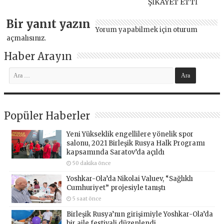
ŞİKAYET ETTİ
Bir yanıt yazın
Yorum yapabilmek için
oturum
açmalısınız
.
Haber Arayın
Popüler Haberler
Yeni Yükseklik engellilere yönelik spor
salonu, 2021 Birleşik Rusya Halk Programı
kapsamında Saratov’da açıldı
50 dakika önce
Yoshkar-Ola’da Nikolai Valuev, “Sağlıklı
Cumhuriyet” projesiyle tanıştı
5 saat önce
Birleşik Rusya’nın girişimiyle Yoshkar-Ola’da
bir aile festivali düzenlendi