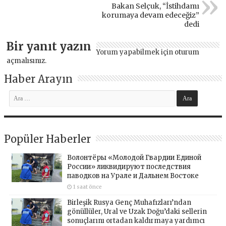
Bakan Selçuk, “İstihdamı
korumaya devam edeceğiz”
dedi
Bir yanıt yazın
Yorum yapabilmek için
oturum
açmalısınız
.
Haber Arayın
Popüler Haberler
Волонтёры «Молодой Гвардии Единой
России» ликвидируют последствия
паводков на Урале и Дальнем Востоке
1 saat önce
Birleşik Rusya Genç Muhafızları’ndan
gönüllüler, Ural ve Uzak Doğu’daki sellerin
sonuçlarını ortadan kaldırmaya yardımcı