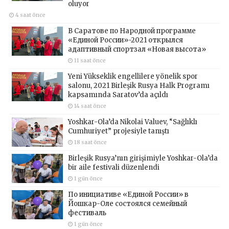
oluyor
4 saat önce
В Саратове по Народной программе
«Единой России»-2021 открылся
адаптивный спортзал «Новая высота»
11 saat önce
Yeni Yükseklik engellilere yönelik spor
salonu, 2021 Birleşik Rusya Halk Programı
kapsamında Saratov’da açıldı
14 saat önce
Yoshkar-Ola’da Nikolai Valuev, “Sağlıklı
Cumhuriyet” projesiyle tanıştı
18 saat önce
Birleşik Rusya’nın girişimiyle Yoshkar-Ola’da
bir aile festivali düzenlendi
1 gün önce
По инициативе «Единой России» в
Йошкар-Оле состоялся семейный
фестиваль
1 gün önce