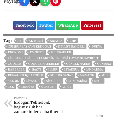
Paylaş:
Facebook
Twitter
WhatsApp
Pinterest
Tags
AB
AK PARTİ
ANKARA
CHP
CUMHURBAŞKANI ERDOĞAN
DEVLET BAHÇELİ
DÜNYA
EKONOMİ
EMNİYET
GELIŞMELER
GIRESUN'DAKI SEL FELAKETINDE 8 KIŞI HAYATINI KAYBETTI
GOOGLE
GOOGLE HABERLER
GÜNCEL HABER
GÜNDEM
HABERLER
HAYAT
İLLER
ISTANBUL
JANDARMA
KEMAL KILIÇDAROĞLU
KÜLTÜR SANAT
MAGAZİN
MHP
SALGIN
SİYASET
SİYASİLER
SON DAKIKA
SPOR
TSK
TÜRKİYE
ÜLKELER
VIRÜS
Previous
Erdoğan,Teknolojik
bağımsızlık her
zamankinden daha önemli
Next