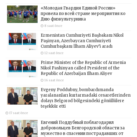
«Молодая Гвардия Единой России»
провела по всей стране мероприятия ко
Дню физкультурника
8 saat önce
Ermenistan Cumhuriyeti Başbakanı Nikol
Paşinyan, Azerbaycan Cumhuriyeti
Cumhurbaşkanı İlham Aliyev’i aradı
12 saat önce
Prime Minister of the Republic of Armenia
Nikol Pashinyan called President of the
Republic of Azerbaijan Ilham Aliyev
16 saat önce
Evgeny Poddubny, bombardımanda
yaralananları kurtarmadaki cesaretlerinden
dolayı Belgorod bölgesindeki gönüllülere
teşekkür etti
17 saat önce
Евгений Поддубный поблагодарил
добровольцев Белгородской области за
мужество в спасении пострадавших от