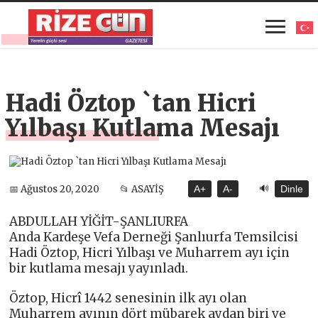
Hadi Öztop `tan Hicri
Yılbaşı Kutlama Mesajı
🔊
📅 Ağustos 20, 2020
📂 ASAYİŞ
A+
A-
Dinle
ABDULLAH YİĞİT-ŞANLIURFA
Anda Kardeşe Vefa Derneği Şanlıurfa Temsilcisi
Hadi Öztop, Hicri Yılbaşı ve Muharrem ayı için
bir kutlama mesajı yayınladı.
Öztop, Hicrî 1442 senesinin ilk ayı olan
Muharrem ayının dört mübarek aydan biri ve