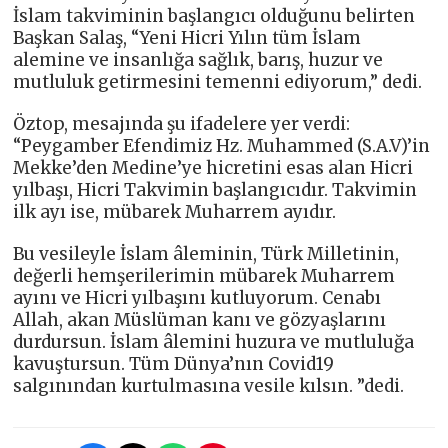
İslam takviminin başlangıcı olduğunu belirten
Başkan Salaş, “Yeni Hicri Yılın tüm İslam
alemine ve insanlığa sağlık, barış, huzur ve
mutluluk getirmesini temenni ediyorum,” dedi.
Öztop, mesajında şu ifadelere yer verdi:
“Peygamber Efendimiz Hz. Muhammed (S.A.V)’in
Mekke’den Medine’ye hicretini esas alan Hicri
yılbaşı, Hicri Takvimin başlangıcıdır. Takvimin
ilk ayı ise, mübarek Muharrem ayıdır.
Bu vesileyle İslam âleminin, Türk Milletinin,
değerli hemşerilerimin mübarek Muharrem
ayını ve Hicri yılbaşını kutluyorum. Cenabı
Allah, akan Müslüman kanı ve gözyaşlarını
durdursun. İslam âlemini huzura ve mutluluğa
kavuştursun. Tüm Dünya’nın Covid19
salgınından kurtulmasına vesile kılsın. ”dedi.