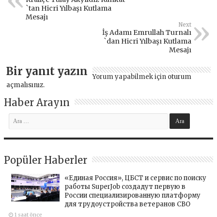
`tan Hicri Yılbaşı Kutlama
Mesajı
Next
İş Adamı Emrullah Turnalı
`dan Hicri Yılbaşı Kutlama
Mesajı
Bir yanıt yazın
Yorum yapabilmek için
oturum
açmalısınız
.
Haber Arayın
Popüler Haberler
«Единая Россия», ЦБСТ и сервис по поиску
работы SuperJob создадут первую в
России специализированную платформу
для трудоустройства ветеранов СВО
1 saat önce