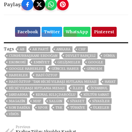
Paylaş:
Facebook
Twitter
WhatsApp
Pinterest
Tags
AB
AK PARTİ
ANKARA
CHP
CUMHURBAŞKANI ERDOĞAN
DEVLET BAHÇELİ
DÜNYA
EKONOMİ
EMNİYET
GELIŞMELER
GOOGLE
GOOGLE HABERLER
GÜNCEL HABER
GÜNDEM
HABERLER
HADI ÖZTOP
HADI ÖZTOP `TAN HICRI YILBAŞI KUTLAMA MESAJI
HAYAT
HICRI YILBAŞI KUTLAMA MESAJI
İLLER
ISTANBUL
JANDARMA
KEMAL KILIÇDAROĞLU
KÜLTÜR SANAT
MAGAZİN
MHP
SALGIN
SİYASET
SİYASİLER
SON DAKIKA
SPOR
TSK
TÜRKİYE
ÜLKELER
VIRÜS
Previous
Kraliçe Tülay Akyıldız Kankat