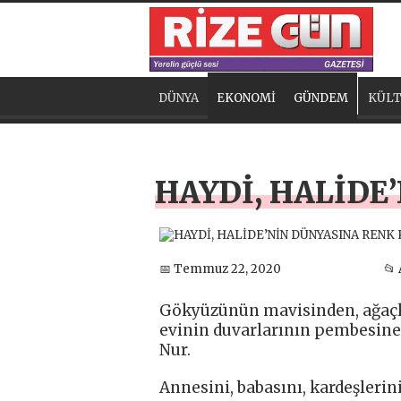
DÜNYA
EKONOMİ
GÜNDEM
KÜLT
HAYDİ, HALİDE
📅 Temmuz 22, 2020
📂
Gökyüzünün mavisinden, ağaçla
evinin duvarlarının pembesine 
Nur.
Annesini, babasını, kardeşlerin