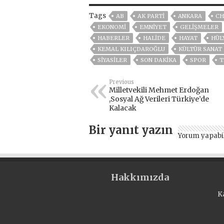
Tags
AB
AK PARTİ
ANKARA
CH
EKONOMİ
EMNİYET
GELIŞMELER
HABERLER
HALİDE
HAYAT
HÜL
KEMAL KILIÇDAROĞLU
KÜLTÜR SANAT
SİYASİLER
SON DAKIKA
SPOR
T
Previous
Milletvekili Mehmet Erdoğan
,Sosyal Ağ Verileri Türkiye’de
Kalacak
Bir yanıt yazın
Yorum yapabi
Hakkımızda
K