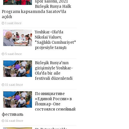
spor salonu, 2021
Birleşik Rusya Halk
Programı kapsamında Saratov’da
açıldı
1 saat önce
Yoshkar-Ola’da
Nikolai Valuev,
“Sağlıklı Cumhuriyet”
projesiyle tanıştı
5 saat önce
Birleşik Rusya’nın
girişimiyle Yoshkar-
Ola’da bir aile
festivali düzenlendi
11 saat önce
По инициативе
«Единой России» в
Йошкар-Оле
состоялся семейный
фестиваль
14 saat önce