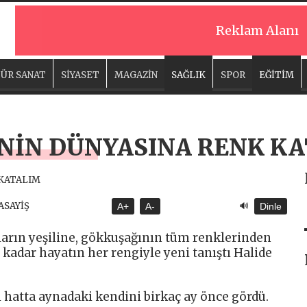
Reklam Alanı
ÜR SANAT
SİYASET
MAGAZİN
SAĞLIK
SPOR
EĞİTİM
’NİN DÜNYASINA RENK K
🔊
 ASAYİŞ
A+
A-
Dinle
rın yeşiline, gökkuşağının tüm renklerinden
kadar hayatın her rengiyle yeni tanıştı Halide
i hatta aynadaki kendini birkaç ay önce gördü.