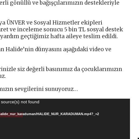
rli gönüllü ve bağışçılarımızın destekleriyle
a ÜNVER ve Sosyal Hizmetler ekipleri
aret ve inceleme sonucu 5 bin TL sosyal destek
ardım geçtiğimiz hafta aileye teslim edildi.
n Halide’nin dünyasını aşağıdaki video ve
inizle siz değerli basınımız da çocuklarımızın
uz.
ımızın sevgilerini sunuyoruz…
 source(s) not found
itim/halide_nur_karaduman/HALIDE_NUR_KARADUMAN.mp4?_=2