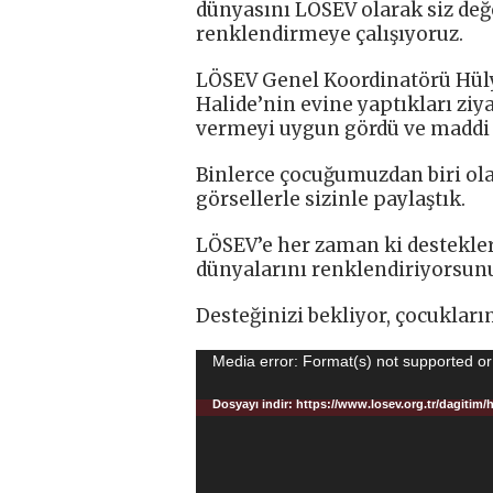
dünyasını LÖSEV olarak siz değe
renklendirmeye çalışıyoruz.
LÖSEV Genel Koordinatörü Hüly
Halide’nin evine yaptıkları ziy
vermeyi uygun gördü ve maddi y
Binlerce çocuğumuzdan biri ola
görsellerle sizinle paylaştık.
LÖSEV’e her zaman ki destekler
dünyalarını renklendiriyorsun
Desteğinizi bekliyor, çocuklar
Video
Media error: Format(s) not supported or
oynatıcı
Dosyayı indir: https://www.losev.org.tr/dag