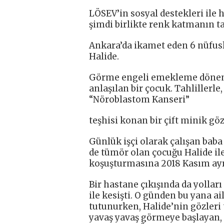
LÖSEV’in sosyal destekleri ile
şimdi birlikte renk katmanın 
Ankara’da ikamet eden 6 nüfusl
Halide.
Görme engeli emekleme dönemin
anlaşılan bir çocuk. Tahlillerle,
“Nöroblastom Kanseri”
teşhisi konan bir çift minik gö
Günlük işçi olarak çalışan bab
de tümör olan çocuğu Halide il
koşuşturmasına 2018 Kasım ayı
Bir hastane çıkışında da yollar
ile kesişti. O günden bu yana ai
tutunurken, Halide’nin gözleri
yavaş yavaş görmeye başlayan,