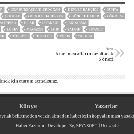
P
CUMHURBAŞKANI ERDOĞAN
DEVLET BAHÇELİ
DÜNYA
GOOGLE
GOOGLE HABERLER
GÜNCEL HABER
GÜNDEM
YA ÜNVER
İLLER
ISTANBUL
JANDARMA
LÖSEV
MAGAZİN
MHP
SALGIN
SİYASET
SK
TÜRKİYE
ÜLKELER
VIRÜS
YARDIM
Next
Araç masraflarını azaltacak
6 öneri
lmek için
oturum açmalısınız
.
Künye
Yazarlar
aynak belirtmeden ve izin almadan haberlerin kopyalanması yasaktı
Haber Yazılımı
| Developer By;
BEYNSOFT
|
Ucuz site