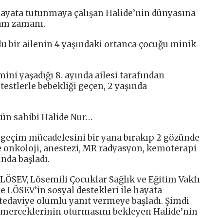
 hayata tutunmaya çalışan Halide’nin dünyasına
tam zamanı.
u bir ailenin 4 yaşındaki ortanca çocuğu minik
i yaşadığı 8. ayında ailesi tarafından
 testlerle bebekliği geçen, 2 yaşında
zün sahibi Halide Nur…
a geçim mücadelesini bir yana bırakıp 2 gözünde
e onkoloji, anestezi, MR radyasyon, kemoterapi
nda başladı.
ı LÖSEV, Lösemili Çocuklar Sağlık ve Eğitim Vakfı
le LÖSEV’in sosyal destekleri ile hayata
 tedaviye olumlu yanıt vermeye başladı. Şimdi
 merceklerinin oturmasını bekleyen Halide’nin