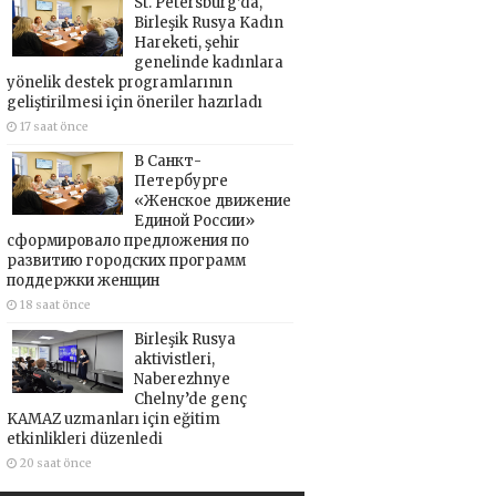
St. Petersburg’da,
Birleşik Rusya Kadın
Hareketi, şehir
genelinde kadınlara
yönelik destek programlarının
geliştirilmesi için öneriler hazırladı
17 saat önce
В Санкт-
Петербурге
«Женское движение
Единой России»
сформировало предложения по
развитию городских программ
поддержки женщин
18 saat önce
Birleşik Rusya
aktivistleri,
Naberezhnye
Chelny’de genç
KAMAZ uzmanları için eğitim
etkinlikleri düzenledi
20 saat önce