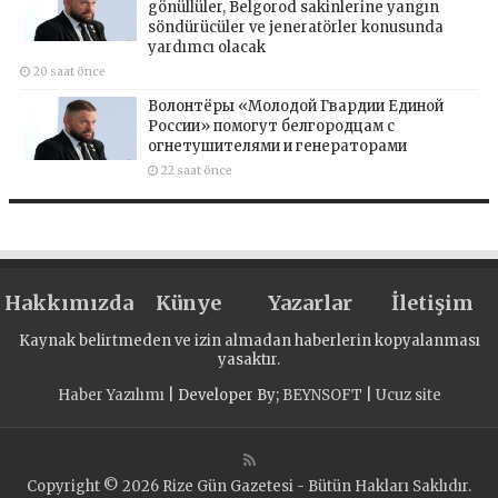
gönüllüler, Belgorod sakinlerine yangın
söndürücüler ve jeneratörler konusunda
yardımcı olacak
20 saat önce
Волонтёры «Молодой Гвардии Единой
России» помогут белгородцам с
огнетушителями и генераторами
22 saat önce
Hakkımızda
Künye
Yazarlar
İletişim
Kaynak belirtmeden ve izin almadan haberlerin kopyalanması
yasaktır.
Haber Yazılımı
| Developer By;
BEYNSOFT
|
Ucuz site
Copyright © 2026 Rize Gün Gazetesi - Bütün Hakları Saklıdır.