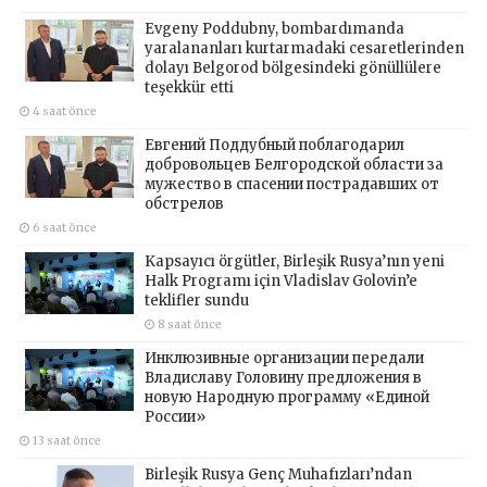
Evgeny Poddubny, bombardımanda
yaralananları kurtarmadaki cesaretlerinden
dolayı Belgorod bölgesindeki gönüllülere
teşekkür etti
4 saat önce
Евгений Поддубный поблагодарил
добровольцев Белгородской области за
мужество в спасении пострадавших от
обстрелов
6 saat önce
Kapsayıcı örgütler, Birleşik Rusya’nın yeni
Halk Programı için Vladislav Golovin’e
teklifler sundu
8 saat önce
Инклюзивные организации передали
Владиславу Головину предложения в
новую Народную программу «Единой
России»
13 saat önce
Birleşik Rusya Genç Muhafızları’ndan