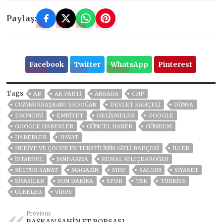
Paylaş:
Facebook
Twitter
WhatsApp
Pinterest
Tags
AB
AK PARTİ
ANKARA
CHP
CUMHURBAŞKANI ERDOĞAN
DEVLET BAHÇELİ
DÜNYA
EKONOMİ
EMNİYET
GELIŞMELER
GOOGLE
GOOGLE HABERLER
GÜNCEL HABER
GÜNDEM
HABERLER
HAYAT
HEDIYE VE ÇOCUK EV TEKSTILININ GIZLI BAHÇESI
İLLER
ISTANBUL
JANDARMA
KEMAL KILIÇDAROĞLU
KÜLTÜR SANAT
MAGAZİN
MHP
SALGIN
SİYASET
SİYASİLER
SON DAKIKA
SPOR
TSK
TÜRKİYE
ÜLKELER
VIRÜS
Previous
BAŞKAN ŞAHİN,ET BORSASI