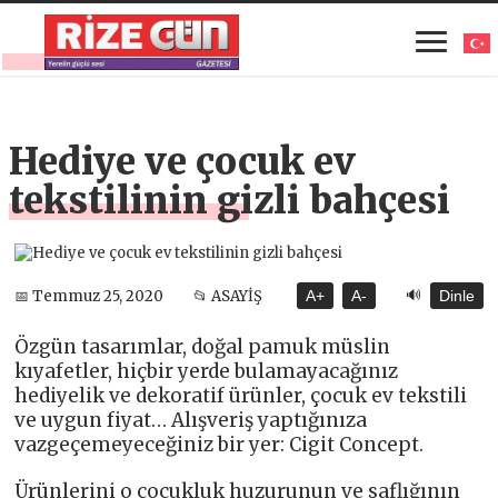
Hediye ve çocuk ev
tekstilinin gizli bahçesi
🔊
📅 Temmuz 25, 2020
📂 ASAYİŞ
A+
A-
Dinle
Özgün tasarımlar, doğal pamuk müslin
kıyafetler, hiçbir yerde bulamayacağınız
hediyelik ve dekoratif ürünler, çocuk ev tekstili
ve uygun fiyat… Alışveriş yaptığınıza
vazgeçemeyeceğiniz bir yer: Cigit Concept.
Ürünlerini o çocukluk huzurunun ve saflığının