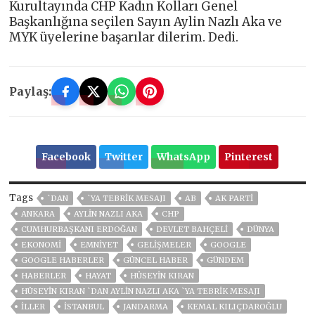
Kurultayında CHP Kadın Kolları Genel
Başkanlığına seçilen Sayın Aylin Nazlı Aka ve
MYK üyelerine başarılar dilerim. Dedi.
Paylaş:
Facebook
Twitter
WhatsApp
Pinterest
Tags
`DAN
`YA TEBRIK MESAJI
AB
AK PARTİ
ANKARA
AYLIN NAZLI AKA
CHP
CUMHURBAŞKANI ERDOĞAN
DEVLET BAHÇELİ
DÜNYA
EKONOMİ
EMNİYET
GELIŞMELER
GOOGLE
GOOGLE HABERLER
GÜNCEL HABER
GÜNDEM
HABERLER
HAYAT
HÜSEYIN KIRAN
HÜSEYIN KIRAN `DAN AYLIN NAZLI AKA `YA TEBRIK MESAJI
İLLER
ISTANBUL
JANDARMA
KEMAL KILIÇDAROĞLU