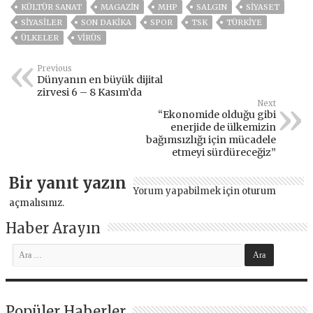
KÜLTÜR SANAT
MAGAZİN
MHP
SALGIN
SİYASET
SİYASİLER
SON DAKIKA
SPOR
TSK
TÜRKİYE
ÜLKELER
VIRÜS
Previous
Dünyanın en büyük dijital
zirvesi 6 – 8 Kasım’da
Next
“Ekonomide olduğu gibi
enerjide de ülkemizin
bağımsızlığı için mücadele
etmeyi sürdüreceğiz”
Bir yanıt yazın
Yorum yapabilmek için
oturum
açmalısınız
.
Haber Arayın
Popüler Haberler