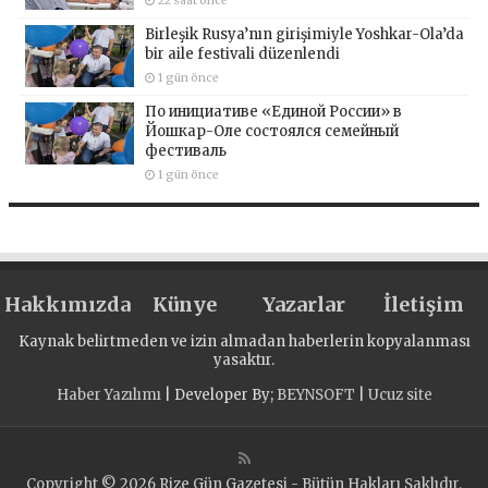
22 saat önce
Birleşik Rusya’nın girişimiyle Yoshkar-Ola’da
bir aile festivali düzenlendi
1 gün önce
По инициативе «Единой России» в
Йошкар-Оле состоялся семейный
фестиваль
1 gün önce
Hakkımızda
Künye
Yazarlar
İletişim
Kaynak belirtmeden ve izin almadan haberlerin kopyalanması
yasaktır.
Haber Yazılımı
| Developer By;
BEYNSOFT
|
Ucuz site
Copyright © 2026 Rize Gün Gazetesi - Bütün Hakları Saklıdır.