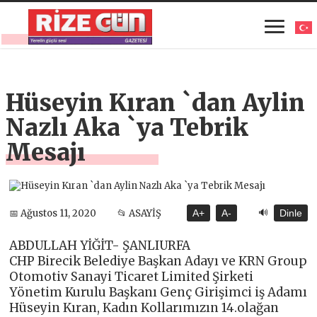
Hüseyin Kıran `dan Aylin
Nazlı Aka `ya Tebrik
Mesajı
🔊
📅 Ağustos 11, 2020
📂 ASAYİŞ
A+
A-
Dinle
ABDULLAH YİĞİT- ŞANLIURFA
CHP Birecik Belediye Başkan Adayı ve KRN Group
Otomotiv Sanayi Ticaret Limited Şirketi
Yönetim Kurulu Başkanı Genç Girişimci iş Adamı
Hüseyin Kıran, Kadın Kollarımızın 14.olağan