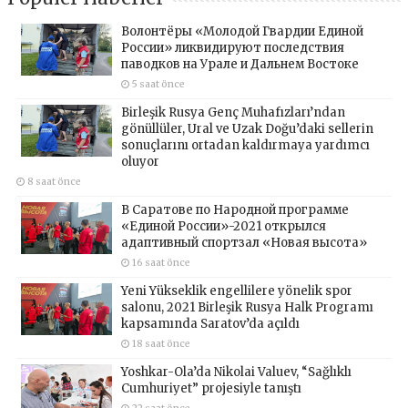
Волонтёры «Молодой Гвардии Единой
России» ликвидируют последствия
паводков на Урале и Дальнем Востоке
5 saat önce
Birleşik Rusya Genç Muhafızları’ndan
gönüllüler, Ural ve Uzak Doğu’daki sellerin
sonuçlarını ortadan kaldırmaya yardımcı
oluyor
8 saat önce
В Саратове по Народной программе
«Единой России»-2021 открылся
адаптивный спортзал «Новая высота»
16 saat önce
Yeni Yükseklik engellilere yönelik spor
salonu, 2021 Birleşik Rusya Halk Programı
kapsamında Saratov’da açıldı
18 saat önce
Yoshkar-Ola’da Nikolai Valuev, “Sağlıklı
Cumhuriyet” projesiyle tanıştı