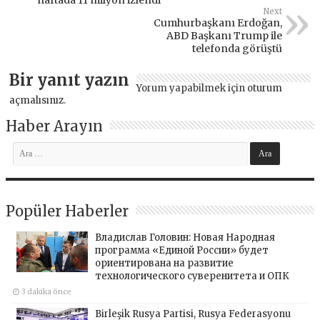
haftada 11 milyon izlendi
Next
Cumhurbaşkanı Erdoğan,
ABD Başkanı Trump ile
telefonda görüştü
Bir yanıt yazın
Yorum yapabilmek için
oturum
açmalısınız
.
Haber Arayın
Popüler Haberler
Владислав Головин: Новая Народная
программа «Единой России» будет
ориентирована на развитие
технологического суверенитета и ОПК
3 dakika önce
Birleşik Rusya Partisi, Rusya Federasyonu