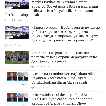
Merkez Bankası ve iş arama hizmeti
SuperJob, Sovyet Askeri Bölgesi gazilerinin
istihdamı için Rusya’da ilk uzmanlaşmış
platformu oluşturacak
3 dakika önce
«Единая Россия», ЦБСТ и сервис по поиску
работы SuperJob создадут первую в
России специализированную платформу
для трудоустройства ветеранов СВО
4 saat önce
«Молодая Гвардия Единой России»
провела по всей стране мероприятия ко
Дню физкультурника
10 saat önce
Ermenistan Cumhuriyeti Başbakanı Nikol
Paşinyan, Azerbaycan Cumhuriyeti
Cumhurbaşkanı İlham Aliyev’i aradı
14 saat önce
Prime Minister of the Republic of Armenia
Nikol Pashinyan called President of the
Republic of Azerbaijan Ilham Aliyev