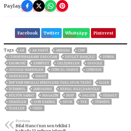
Paylaş:
Facebook
Twitter
WhatsApp
Pinterest
Tags
AB
AK PARTİ
ANKARA
CHP
CUMHURBAŞKANI ERDOĞAN
DEVLET BAHÇELİ
DÜNYA
EKONOMİ
EMNİYET
GELIŞMELER
GOOGLE
GOOGLE HABERLER
GÜNCEL HABER
GÜNDEM
HABERLER
HAYAT
İBB’DEN ENGELLİ BİREYLERE ÖZEL SPOR TESİSİ
İLLER
ISTANBUL
JANDARMA
KEMAL KILIÇDAROĞLU
KÜLTÜR SANAT
MAGAZİN
MHP
SALGIN
SİYASET
SİYASİLER
SON DAKIKA
SPOR
TSK
TÜRKİYE
ÜLKELER
VIRÜS
Previous
Bilal Hancı’nın son teklisi 1