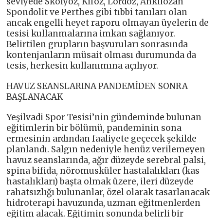
seviyede Skolyoz, Kifoz, Lordoz, Ankilozan
Spondolit ve Perthes gibi tıbbi tanıları olan
ancak engelli heyet raporu olmayan üyelerin de
tesisi kullanmalarına imkan sağlanıyor.
Belirtilen grupların başvuruları sonrasında
kontenjanların müsait olması durumunda da
tesis, herkesin kullanımına açılıyor.
HAVUZ SEANSLARINA PANDEMİDEN SONRA
BAŞLANACAK
Yeşilvadi Spor Tesisi’nin gündeminde bulunan
eğitimlerin bir bölümü, pandeminin sona
ermesinin ardından faaliyete geçecek şekilde
planlandı. Salgın nedeniyle henüz verilemeyen
havuz seanslarında, ağır düzeyde serebral palsi,
spina bifida, nöromusküler hastalalıkları (kas
hastalıkları) başta olmak üzere, ileri düzeyde
rahatsızlığı bulunanlar, özel olarak tasarlanacak
hidroterapi havuzunda, uzman eğitmenlerden
eğitim alacak. Eğitimin sonunda belirli bir