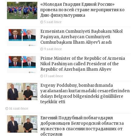
«Молодая Гвардия Единой России»
провела по всей стране мероприятия ко
Дню физкультурника
5 saat önce
Ermenistan Cumhuriyeti Başbakanı Nikol
Paşinyan, Azerbaycan Cumhuriyeti
Cumhurbaşkanı İlham Aliyev’i aradı
9 saat önce
Prime Minister of the Republic of Armenia
Nikol Pashinyan called President of the
Republic of Azerbaijan Ilham Aliyev
13 saat önce
Evgeny Poddubny, bombardımanda
yaralananları kurtarmadaki cesaretlerinden
dolayı Belgorod bölgesindeki gönüllülere
teşekkür etti
14 saat önce
Евгений Поддубный поблагодарил
добровольцев Белгородской области за
мужество в спасении пострадавших от
обстрелов