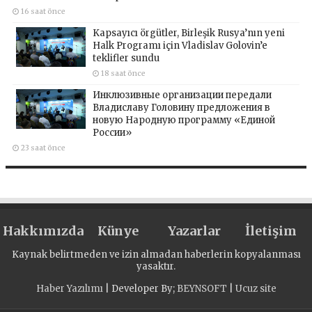
16 saat önce
Kapsayıcı örgütler, Birleşik Rusya’nın yeni
Halk Programı için Vladislav Golovin’e
teklifler sundu
18 saat önce
Инклюзивные организации передали
Владиславу Головину предложения в
новую Народную программу «Единой
России»
23 saat önce
Hakkımızda
Künye
Yazarlar
İletişim
Kaynak belirtmeden ve izin almadan haberlerin kopyalanması
yasaktır.
Haber Yazılımı
| Developer By;
BEYNSOFT
|
Ucuz site