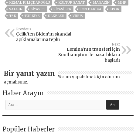
KEMAL KILIÇDAROĞLU
KÜLTÜR SANAT
MAGAZİN
MHP
SALGIN
SİYASET
SİYASİLER
SON DAKIKA
SPOR
TSK
TÜRKİYE
ÜLKELER
VIRÜS
Previous
Çelik’ten Biden’ın skandal
açıklamalarına tepki
Next
Lemina’nın transferi için
Southampton ile pazarlıklara
başladı
Bir yanıt yazın
Yorum yapabilmek için
oturum
açmalısınız
.
Haber Arayın
Popüler Haberler