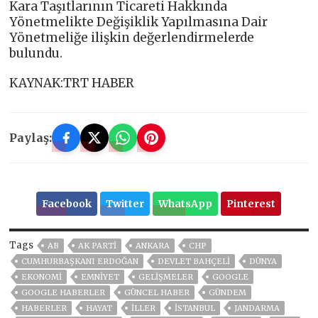
Kara Taşıtlarının Ticareti Hakkında
Yönetmelikte Değişiklik Yapılmasına Dair
Yönetmeliğe ilişkin değerlendirmelerde
bulundu.
KAYNAK:TRT HABER
Paylaş:
Facebook
Twitter
WhatsApp
Pinterest
Tags
AB
AK PARTİ
ANKARA
CHP
CUMHURBAŞKANI ERDOĞAN
DEVLET BAHÇELİ
DÜNYA
EKONOMİ
EMNİYET
GELIŞMELER
GOOGLE
GOOGLE HABERLER
GÜNCEL HABER
GÜNDEM
HABERLER
HAYAT
İLLER
ISTANBUL
JANDARMA