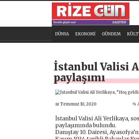
DÜNYA
EKONOMİ
GÜNDEM
KÜLT
İstanbul Valisi 
paylaşımı
📅 Temmuz 10, 2020
📂 
İstanbul Valisi Ali Yerlikaya, 
paylaşımında bulundu.
Danıştay 10. Dairesi, Ayasofya
Kasım 1934 tarihli Bakanlar Kuru