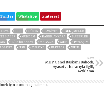
Twitter
WhatsApp
Pinterest
FOSYA
CHP
DÜNYA
EMNİYET
GELIŞMELER
CEL HABER
GÜNDEM
HABER. ANKARA
HABERLER
RMA
KÜLTÜR SANAT
MAGAZİN
MHP
PAYLAŞIM
N DAKIKA
TSK
TÜRKİYE
ÜLKELER
VIRÜS
Next
MHP Genel Başkanı Bahçeli,
Ayasofya kararıyla ilgili,
Açıklama
lmek için
oturum açmalısınız
.