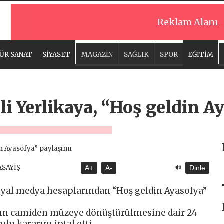
Reklam Alanı
ÜR SANAT
SİYASET
MAGAZİN
SAĞLIK
SPOR
EĞİTİM
Ali Yerlikaya, “Hoş geldin A
🔊
ASAYİŞ
A+
A-
Dinle
sosyal medya hesaplarından “Hoş geldin Ayasofya”
’nın camiden müzeye dönüştürülmesine dair 24
lu kararını iptal etti.