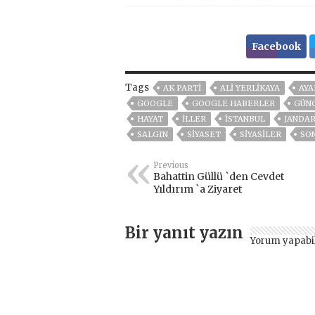
Facebook
Tags
AK PARTİ
ALİ YERLİKAYA
AYA
GOOGLE
GOOGLE HABERLER
GÜN
HAYAT
İLLER
ISTANBUL
JANDA
SALGIN
SİYASET
SİYASİLER
SO
Previous
Bahattin Güllü `den Cevdet
Yıldırım `a Ziyaret
Bir yanıt yazın
Yorum yapabi