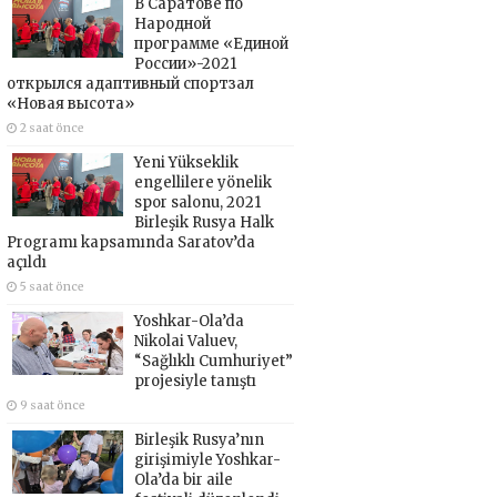
В Саратове по
Народной
программе «Единой
России»-2021
открылся адаптивный спортзал
«Новая высота»
2 saat önce
Yeni Yükseklik
engellilere yönelik
spor salonu, 2021
Birleşik Rusya Halk
Programı kapsamında Saratov’da
açıldı
5 saat önce
Yoshkar-Ola’da
Nikolai Valuev,
“Sağlıklı Cumhuriyet”
projesiyle tanıştı
9 saat önce
Birleşik Rusya’nın
girişimiyle Yoshkar-
Ola’da bir aile