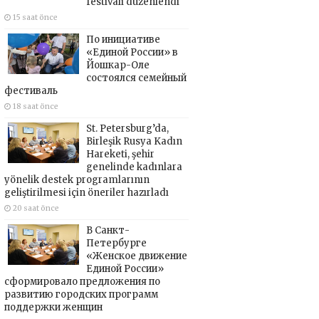
festivali düzenlendi
15 saat önce
По инициативе
«Единой России» в
Йошкар-Оле
состоялся семейный
фестиваль
18 saat önce
St. Petersburg’da,
Birleşik Rusya Kadın
Hareketi, şehir
genelinde kadınlara
yönelik destek programlarının
geliştirilmesi için öneriler hazırladı
20 saat önce
В Санкт-
Петербурге
«Женское движение
Единой России»
сформировало предложения по
развитию городских программ
поддержки женщин