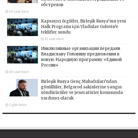
обстрелов
10 saat önce
Kapsayıcı örgütler, Birleşik Rusya’nın yeni
Halk Programı için Vladislav Golovin’e
teklifler sundu
12 saat önce
Инклюзивные организации передали
Владиславу Головину предложения в
новую Народную программу «Единой
России»
18 saat önce
Birleşik Rusya Genç Muhafızları’ndan
gönüllüler, Belgorod sakinlerine yangın
söndürücüler ve jeneratörler konusunda
yardımcı olacak
1 gün önce