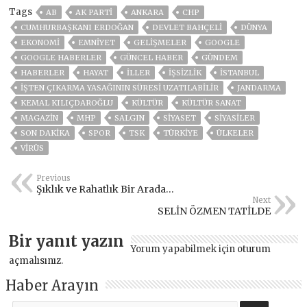
Tags
AB
AK PARTİ
ANKARA
CHP
CUMHURBAŞKANI ERDOĞAN
DEVLET BAHÇELİ
DÜNYA
EKONOMİ
EMNİYET
GELIŞMELER
GOOGLE
GOOGLE HABERLER
GÜNCEL HABER
GÜNDEM
HABERLER
HAYAT
İLLER
İŞSIZLIK
ISTANBUL
İŞTEN ÇIKARMA YASAĞININ SÜRESİ UZATILABİLİR
JANDARMA
KEMAL KILIÇDAROĞLU
KÜLTÜR
KÜLTÜR SANAT
MAGAZİN
MHP
SALGIN
SİYASET
SİYASİLER
SON DAKIKA
SPOR
TSK
TÜRKİYE
ÜLKELER
VIRÜS
Previous
Şıklık ve Rahatlık Bir Arada…
Next
SELİN ÖZMEN TATİLDE
Bir yanıt yazın
Yorum yapabilmek için
oturum
açmalısınız
.
Haber Arayın