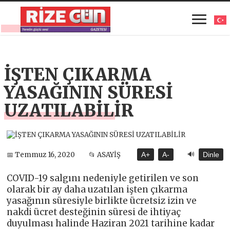
İŞTEN ÇIKARMA
YASAĞININ SÜRESİ
UZATILABİLİR
🔊
📅 Temmuz 16, 2020
📂 ASAYİŞ
A+
A-
Dinle
COVID-19 salgını nedeniyle getirilen ve son
olarak bir ay daha uzatılan işten çıkarma
yasağının süresiyle birlikte ücretsiz izin ve
nakdi ücret desteğinin süresi de ihtiyaç
duyulması halinde Haziran 2021 tarihine kadar