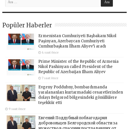
Popüler Haberler
Ermenistan Cumhuriyeti Başbakanı Nikol
Paşinyan, Azerbaycan Cumhuriyeti
Cumhurbaşkanı İlham Aliyev’i aradı
4 saat önce
Prime Minister of the Republic of Armenia
Nikol Pashinyan called President of the
Republic of Azerbaijan Ilham Aliyev
7 saat önce
Evgeny Poddubny, bombardımanda
yaralananları kurtarmadaki cesaretlerinden
dolayı Belgorod bölgesindeki gönüllülere
teşekkür etti
9 saat önce
Евгений Поддубный поблагодарил
добровольцев Белгородской области за
мужество в спасении пострадавших от