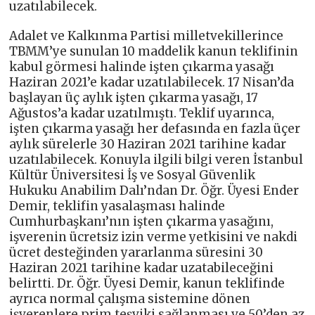
uzatılabilecek.
Adalet ve Kalkınma Partisi milletvekillerince
TBMM’ye sunulan 10 maddelik kanun teklifinin
kabul görmesi halinde işten çıkarma yasağı
Haziran 2021’e kadar uzatılabilecek. 17 Nisan’da
başlayan üç aylık işten çıkarma yasağı, 17
Ağustos’a kadar uzatılmıştı. Teklif uyarınca,
işten çıkarma yasağı her defasında en fazla üçer
aylık sürelerle 30 Haziran 2021 tarihine kadar
uzatılabilecek. Konuyla ilgili bilgi veren İstanbul
Kültür Üniversitesi İş ve Sosyal Güvenlik
Hukuku Anabilim Dalı’ndan Dr. Öğr. Üyesi Ender
Demir, teklifin yasalaşması halinde
Cumhurbaşkanı’nın işten çıkarma yasağını,
işverenin ücretsiz izin verme yetkisini ve nakdi
ücret desteğinden yararlanma süresini 30
Haziran 2021 tarihine kadar uzatabileceğini
belirtti. Dr. Öğr. Üyesi Demir, kanun teklifinde
ayrıca normal çalışma sistemine dönen
işverenlere prim teşviki sağlanması ve 50’den az