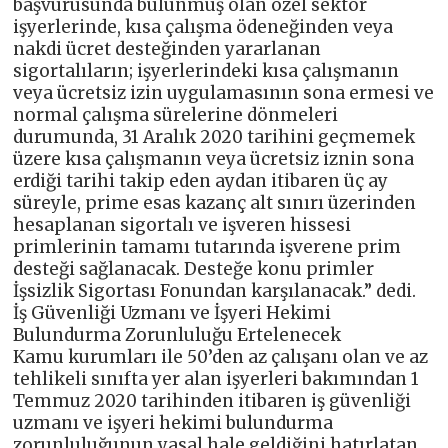
başvurusunda bulunmuş olan özel sektör
işyerlerinde, kısa çalışma ödeneğinden veya
nakdi ücret desteğinden yararlanan
sigortalıların; işyerlerindeki kısa çalışmanın
veya ücretsiz izin uygulamasının sona ermesi ve
normal çalışma sürelerine dönmeleri
durumunda, 31 Aralık 2020 tarihini geçmemek
üzere kısa çalışmanın veya ücretsiz iznin sona
erdiği tarihi takip eden aydan itibaren üç ay
süreyle, prime esas kazanç alt sınırı üzerinden
hesaplanan sigortalı ve işveren hissesi
primlerinin tamamı tutarında işverene prim
desteği sağlanacak. Desteğe konu primler
İşsizlik Sigortası Fonundan karşılanacak.” dedi.
İş Güvenliği Uzmanı ve İşyeri Hekimi
Bulundurma Zorunluluğu Ertelenecek
Kamu kurumları ile 50’den az çalışanı olan ve az
tehlikeli sınıfta yer alan işyerleri bakımından 1
Temmuz 2020 tarihinden itibaren iş güvenliği
uzmanı ve işyeri hekimi bulundurma
zorunluluğunun yasal hale geldiğini hatırlatan