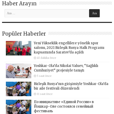
Haber Arayın
Popüler Haberler
Yeni Yükseklik engellilere yönelik spor
salonu, 2021 Birleşik Rusya Halk Programı
kapsamında Saratov’da açıldı
45 dakika önce
Yoshkar-Ola’da Nikolai Valuev, “Sağlıklı
Cumhuriyet” projesiyle tanıştı
5 saat önce
Birleşik Rusya’nın girişimiyle Yoshkar-Ola’da
bir aile festivali düzenlendi
11 saat önce
По инициативе «Единой России» в
Йошкар-Оле состоялся семейный
фестиваль