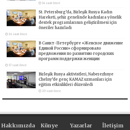
14 saat önce
St. Petersburg’da, Birleşik Rusya Kadın
Hareketi, şehir genelinde kadınlara yönelik
destek programlarının geliştirilmesi için
öneriler hazırladı
16 saat önce
В Санкт-Петербурге «Женское движение
Единой России» сформировало
предложения по развитию городских
программ поддержки женщин
17 saat önce
Birleşik Rusya aktivistleri, Naberezhnye
Chelny’de genç KAMAZ uzmanları için
eğitim etkinlikleri düzenledi
20 saat önce
Hakkımızda
Künye
Yazarlar
İletişim