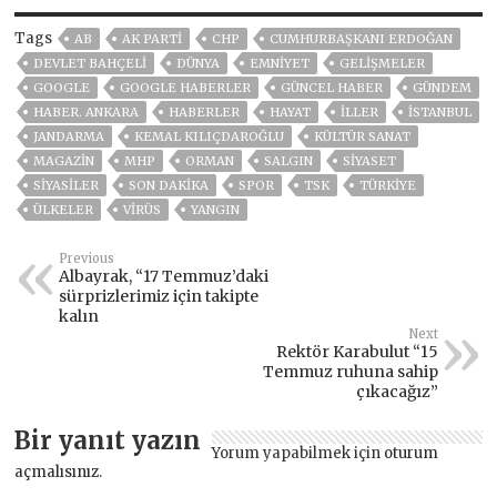
Tags
AB
AK PARTİ
CHP
CUMHURBAŞKANI ERDOĞAN
DEVLET BAHÇELİ
DÜNYA
EMNİYET
GELIŞMELER
GOOGLE
GOOGLE HABERLER
GÜNCEL HABER
GÜNDEM
HABER. ANKARA
HABERLER
HAYAT
İLLER
ISTANBUL
JANDARMA
KEMAL KILIÇDAROĞLU
KÜLTÜR SANAT
MAGAZİN
MHP
ORMAN
SALGIN
SİYASET
SİYASİLER
SON DAKIKA
SPOR
TSK
TÜRKİYE
ÜLKELER
VIRÜS
YANGIN
Previous
Albayrak, “17 Temmuz’daki
sürprizlerimiz için takipte
kalın
Next
Rektör Karabulut “15
Temmuz ruhuna sahip
çıkacağız”
Bir yanıt yazın
Yorum yapabilmek için
oturum
açmalısınız
.