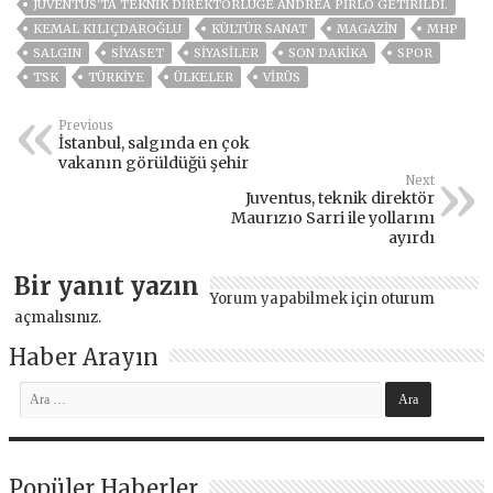
JUVENTUS'TA TEKNIK DIREKTÖRLÜĞE ANDREA PIRLO GETIRILDI.
KEMAL KILIÇDAROĞLU
KÜLTÜR SANAT
MAGAZİN
MHP
SALGIN
SİYASET
SİYASİLER
SON DAKIKA
SPOR
TSK
TÜRKİYE
ÜLKELER
VIRÜS
Previous
İstanbul, salgında en çok
vakanın görüldüğü şehir
Next
Juventus, teknik direktör
Maurızıo Sarri ile yollarını
ayırdı
Bir yanıt yazın
Yorum yapabilmek için
oturum
açmalısınız
.
Haber Arayın
Popüler Haberler