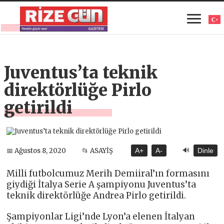
Juventus’ta teknik
direktörlüğe Pirlo
getirildi
🔊
📅 Ağustos 8, 2020
📂 ASAYİŞ
A+
A-
Dinle
Milli futbolcumuz Merih Demiiral’ın formasını
giydiği İtalya Serie A şampiyonu Juventus’ta
teknik direktörlüğe Andrea Pirlo getirildi.
Şampiyonlar Ligi’nde Lyon’a elenen İtalyan