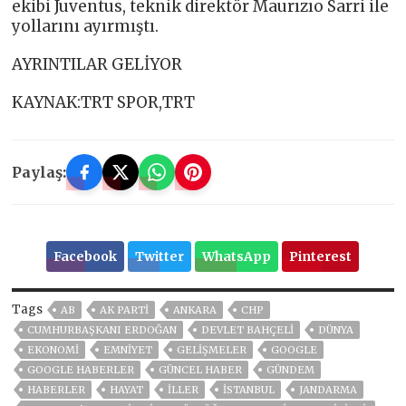
ekibi Juventus, teknik direktör Maurızıo Sarri ile
yollarını ayırmıştı.
AYRINTILAR GELİYOR
KAYNAK:TRT SPOR,TRT
Paylaş:
Facebook
Twitter
WhatsApp
Pinterest
Tags
AB
AK PARTİ
ANKARA
CHP
CUMHURBAŞKANI ERDOĞAN
DEVLET BAHÇELİ
DÜNYA
EKONOMİ
EMNİYET
GELIŞMELER
GOOGLE
GOOGLE HABERLER
GÜNCEL HABER
GÜNDEM
HABERLER
HAYAT
İLLER
ISTANBUL
JANDARMA