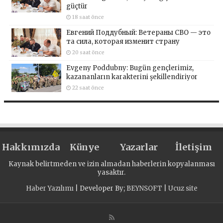
güçtür
18 saat önce
Евгений Поддубный: Ветераны СВО — это
та сила, которая изменит страну
20 saat önce
Evgeny Poddubny: Bugün gençlerimiz,
kazananların karakterini şekillendiriyor
22 saat önce
Hakkımızda
Künye
Yazarlar
İletişim
Kaynak belirtmeden ve izin almadan haberlerin kopyalanması
yasaktır.
Haber Yazılımı
| Developer By;
BEYNSOFT
|
Ucuz site