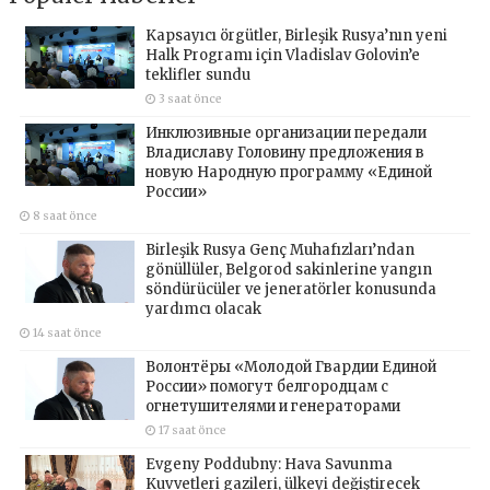
Kapsayıcı örgütler, Birleşik Rusya’nın yeni
Halk Programı için Vladislav Golovin’e
teklifler sundu
3 saat önce
Инклюзивные организации передали
Владиславу Головину предложения в
новую Народную программу «Единой
России»
8 saat önce
Birleşik Rusya Genç Muhafızları’ndan
gönüllüler, Belgorod sakinlerine yangın
söndürücüler ve jeneratörler konusunda
yardımcı olacak
14 saat önce
Волонтёры «Молодой Гвардии Единой
России» помогут белгородцам с
огнетушителями и генераторами
17 saat önce
Evgeny Poddubny: Hava Savunma
Kuvvetleri gazileri, ülkeyi değiştirecek