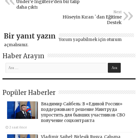
Ünder’e İngiltere’den bir talip
daha çıktı
Next
Hüseyin Kıran `dan Eğitime
Destek
Bir yanıt yazın
Yorum yapabilmek için
oturum
açmalısınız
.
Haber Arayın
Popüler Haberler
Владимир Сайбель: В «Единой России»
поддерживают решение Минтруда
упростить для бывших участников СВО
получение соцконтракта
2 saat önce
Vladimir Saibel: Birleşik Rusya, Çalışma