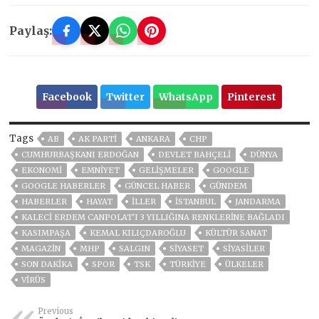
Paylaş:
Facebook
Twitter
WhatsApp
Pinterest
Tags
AB
AK PARTİ
ANKARA
CHP
CUMHURBAŞKANI ERDOĞAN
DEVLET BAHÇELİ
DÜNYA
EKONOMİ
EMNİYET
GELIŞMELER
GOOGLE
GOOGLE HABERLER
GÜNCEL HABER
GÜNDEM
HABERLER
HAYAT
İLLER
ISTANBUL
JANDARMA
KALECI ERDEM CANPOLAT'I 3 YILLIĞINA RENKLERINE BAĞLADI
KASIMPAŞA
KEMAL KILIÇDAROĞLU
KÜLTÜR SANAT
MAGAZİN
MHP
SALGIN
SİYASET
SİYASİLER
SON DAKIKA
SPOR
TSK
TÜRKİYE
ÜLKELER
VIRÜS
Previous