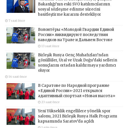
Bakanlığı’nın eski SVO katılımcılarının
sosyal sözleşme edinme sürecini
basitleştirme kararını destekliyor
7 saat önce
Волонтёры «Молодой Гвардии Единой
России» ликвидируют последствия
паводков на Урале и Дальнем Востоке
13 saat önce
Birleşik Rusya Genç Muhafızları’ndan
gönüllüler, Ural ve Uzak Doğu’daki sellerin
sonuçlarını ortadan kaldırmaya yardımcı
oluyor
16 saat önce
В Саратове по Народной программе
«Единой России»-2021 открылся
адаптивный спортзал «Новая высота»
23 saat önce
Yeni Yükseklik engellilere yönelik spor
salonu, 2021 Birleşik Rusya Halk Programı
kapsamında Saratov’da açıldı
1 gün önce