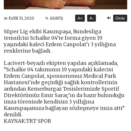
🔊
📅 Eylül 15, 2020
📂 ASAYİŞ
A+
A-
Dinle
Süper Lig ekibi Kasımpaşa, Bundesliga
temsilcisi Schalke 04’te forma giyen 19
yaşındaki kaleci Erdem Canpolat’ı 3 yıllığına
renklerine bağladı.
Lacivert-beyazlı ekipten yapılan açıklamada,
“Schalke 04 takımının 19 yaşındaki kalecisi
Erdem Canpolat, sponsorumuz Medical Park
Hastanesi’nde geçirdiği sağlık kontrollerinin
ardından Kemerburgaz Tesislerimizde Sportif
Direktörümüz Emir Saraç’ın da hazır bulunduğu
imza töreninde kendisini 3 yıllığına
Kasımpaşamıza bağlayan sözleşmeye imza attı”
denildi.
KAYNAK:TRT SPOR