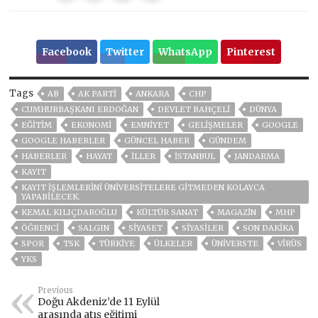
Facebook
Twitter
WhatsApp
Pinterest
Tags
AB
AK PARTİ
ANKARA
CHP
CUMHURBAŞKANI ERDOĞAN
DEVLET BAHÇELİ
DÜNYA
EĞITIM
EKONOMİ
EMNİYET
GELIŞMELER
GOOGLE
GOOGLE HABERLER
GÜNCEL HABER
GÜNDEM
HABERLER
HAYAT
İLLER
ISTANBUL
JANDARMA
KAYIT
KAYIT IŞLEMLERINI ÜNIVERSITELERE GITMEDEN KOLAYCA
YAPABILECEK.
KEMAL KILIÇDAROĞLU
KÜLTÜR SANAT
MAGAZİN
MHP
ÖĞRENCI
SALGIN
SİYASET
SİYASİLER
SON DAKIKA
SPOR
TSK
TÜRKİYE
ÜLKELER
ÜNİVERSTE
VIRÜS
YKS
Previous
Doğu Akdeniz’de 11 Eylül
arasında atış eğitimi