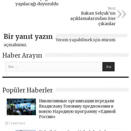
yapılacağı duyuruldu
Next
Bakan Selçuk’un
açıklamalarından öne
çıkanlar
Bir yanıt yazın
Yorum yapabilmek için
oturum
açmalısınız
.
Haber Arayın
Popüler Haberler
Инклюзивные организации передали
Владиславу Головину предложения в
новую Народную программу «Единой
России»
1 saat önce