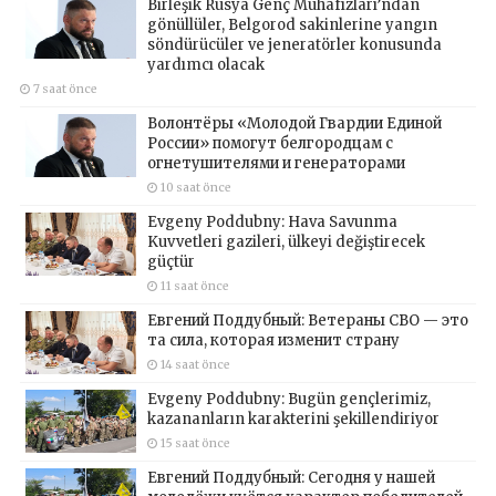
Birleşik Rusya Genç Muhafızları’ndan
gönüllüler, Belgorod sakinlerine yangın
söndürücüler ve jeneratörler konusunda
yardımcı olacak
7 saat önce
Волонтёры «Молодой Гвардии Единой
России» помогут белгородцам с
огнетушителями и генераторами
10 saat önce
Evgeny Poddubny: Hava Savunma
Kuvvetleri gazileri, ülkeyi değiştirecek
güçtür
11 saat önce
Евгений Поддубный: Ветераны СВО — это
та сила, которая изменит страну
14 saat önce
Evgeny Poddubny: Bugün gençlerimiz,
kazananların karakterini şekillendiriyor
15 saat önce
Евгений Поддубный: Сегодня у нашей