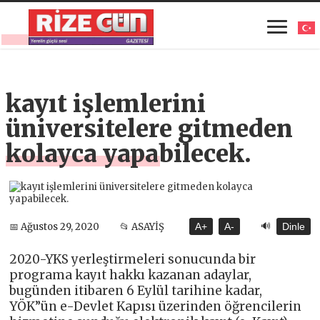
kayıt işlemlerini
üniversitelere gitmeden
kolayca yapabilecek.
🔊
📅 Ağustos 29, 2020
📂 ASAYİŞ
A+
A-
Dinle
2020-YKS yerleştirmeleri sonucunda bir
programa kayıt hakkı kazanan adaylar,
bugünden itibaren 6 Eylül tarihine kadar,
YÖK”ün e-Devlet Kapısı üzerinden öğrencilerin