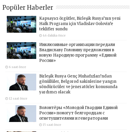
Popüler Haberler
Kapsayıcı örgütler, Birleşik Rusya’nın yeni
Halk Programı için Vladislav Golovin’e
teklifler sundu
46 dakika önce
Инклюзивные организации передали
Владиславу Головину предложения в
новую Народную программу «Единой
России»
6 saat önce
Birleşik Rusya Genç Muhafızları’ndan
gönüllüler, Belgorod sakinlerine yangın
söndürücüler ve jeneratörler konusunda
yardımcı olacak
12 saat önce
Волонтёры «Молодой Гвардии Единой
России» помогут белгородцам с
огнетушителями и генераторами
15 saat önce