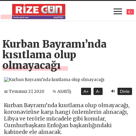
Kurban Bayramı’nda
kısıtlama olup
olmayacağı
🔊
📅 Temmuz 27, 2020
📂 ASAYİŞ
A+
A-
Dinle
Kurban Bayramı’nda kısıtlama olup olmayacağı,
koronavirüse karşı hangi önlemlerin alınacağı,
Libya ve terörle mücadele gibi konular,
Cumhurbaşkanı Erdoğan başkanlığındaki
kabinede ele alınacak.