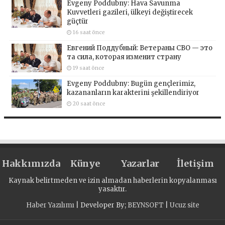
Evgeny Poddubny: Hava Savunma
Kuvvetleri gazileri, ülkeyi değiştirecek
güçtür
16 saat önce
Евгений Поддубный: Ветераны СВО — это
та сила, которая изменит страну
19 saat önce
Evgeny Poddubny: Bugün gençlerimiz,
kazananların karakterini şekillendiriyor
20 saat önce
Hakkımızda
Künye
Yazarlar
İletişim
Kaynak belirtmeden ve izin almadan haberlerin kopyalanması
yasaktır.
Haber Yazılımı
| Developer By;
BEYNSOFT
|
Ucuz site