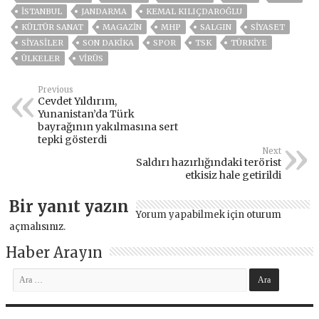
ISTANBUL
JANDARMA
KEMAL KILIÇDAROĞLU
KÜLTÜR SANAT
MAGAZİN
MHP
SALGIN
SİYASET
SİYASİLER
SON DAKIKA
SPOR
TSK
TÜRKİYE
ÜLKELER
VIRÜS
Previous
Cevdet Yıldırım,
Yunanistan’da Türk
bayrağının yakılmasına sert
tepki gösterdi
Next
Saldırı hazırlığındaki terörist
etkisiz hale getirildi
Bir yanıt yazın
Yorum yapabilmek için
oturum
açmalısınız
.
Haber Arayın