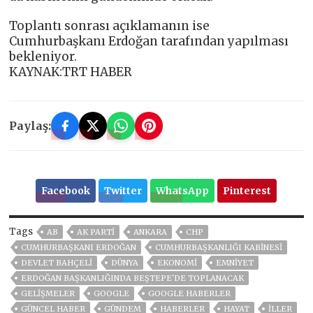
Toplantı sonrası açıklamanın ise
Cumhurbaşkanı Erdoğan tarafından yapılması
bekleniyor.
KAYNAK:TRT HABER
Paylaş:
Facebook
Twitter
WhatsApp
Pinterest
Tags
AB
AK PARTİ
ANKARA
CHP
CUMHURBAŞKANI ERDOĞAN
CUMHURBAŞKANLIĞI KABINESI
DEVLET BAHÇELİ
DÜNYA
EKONOMİ
EMNİYET
ERDOĞAN BAŞKANLIĞINDA BEŞTEPE'DE TOPLANACAK
GELIŞMELER
GOOGLE
GOOGLE HABERLER
GÜNCEL HABER
GÜNDEM
HABERLER
HAYAT
İLLER