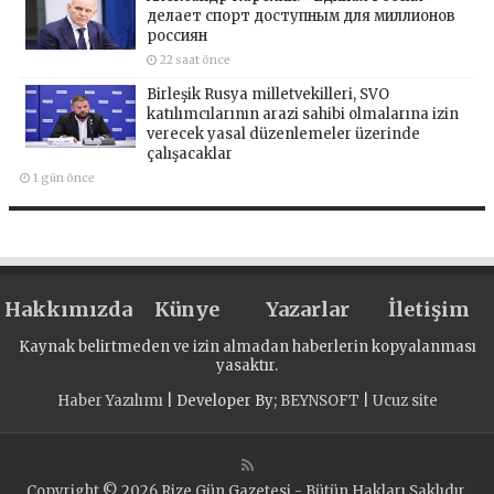
делает спорт доступным для миллионов
россиян
22 saat önce
Birleşik Rusya milletvekilleri, SVO
katılımcılarının arazi sahibi olmalarına izin
verecek yasal düzenlemeler üzerinde
çalışacaklar
1 gün önce
Hakkımızda
Künye
Yazarlar
İletişim
Kaynak belirtmeden ve izin almadan haberlerin kopyalanması
yasaktır.
Haber Yazılımı
| Developer By;
BEYNSOFT
|
Ucuz site
Copyright © 2026 Rize Gün Gazetesi - Bütün Hakları Saklıdır.