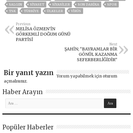
SALGIN
SİYASET
SİYASİLER
SON DAKIKA
SPOR
TSK
TÜRKİYE
ÜLKELER
VIRÜS
Previous
MELİSA ÖZMEN’İN
GÖRKEMLİ DOĞUM GÜNÜ
PARTİSİ
Next
ŞAHİN; “BAYRAMLAR BİR
GÖNÜL KAZANMA
SEFERBERLİĞİDİR”
Bir yanıt yazın
Yorum yapabilmek için
oturum
açmalısınız
.
Haber Arayın
Popüler Haberler