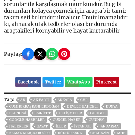
sorunlar ile karşılaşmak mümkündür. Bu gibi
durumları kolayca çözmek için araçta bir tamir
takım seti bulundurulmalıdır. Unutulmamalıdır
ki, alınacak ufak tedbirler olası bir durumda
araçtakileri koruyabilir ve hayat kurtarabilir.
Paylaş:
Facebook
Twitter
WhatsApp
Pinterest
Tags
AB
AK PARTİ
ANKARA
CHP
CUMHURBAŞKANI ERDOĞAN
DEVLET BAHÇELİ
DÜNYA
EKONOMİ
EMNİYET
GELIŞMELER
GOOGLE
GOOGLE HABERLER
GÜNCEL HABER
GÜNDEM
HABERLER
HAYAT
İLLER
ISTANBUL
JANDARMA
KEMAL KILIÇDAROĞLU
KÜLTÜR SANAT
MAGAZİN
MHP