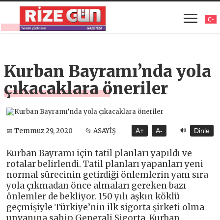
Kurban Bayramı’nda yola
çıkacaklara öneriler
🔊
📅 Temmuz 29, 2020
📂 ASAYİŞ
A+
A-
Dinle
Kurban Bayramı için tatil planları yapıldı ve
rotalar belirlendi. Tatil planları yapanları yeni
normal sürecinin getirdiği önlemlerin yanı sıra
yola çıkmadan önce almaları gereken bazı
önlemler de bekliyor. 150 yılı aşkın köklü
geçmişiyle Türkiye’nin ilk sigorta şirketi olma
unvanına sahip Generali Sigorta, Kurban