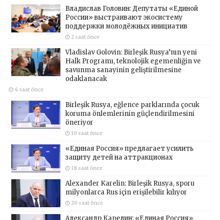
Владислав Головин: Депутаты «Единой
России» выстраивают экосистему
поддержки молодёжных инициатив
2 saat önce
Vladislav Golovin: Birleşik Rusya’nın yeni
Halk Programı, teknolojik egemenliğin ve
savunma sanayinin geliştirilmesine
odaklanacak
4 saat önce
Birleşik Rusya, eğlence parklarında çocuk
koruma önlemlerinin güçlendirilmesini
öneriyor
10 saat önce
«Единая Россия» предлагает усилить
защиту детей на аттракционах
18 saat önce
Alexander Karelin: Birleşik Rusya, sporu
milyonlarca Rus için erişilebilir kılıyor
20 saat önce
Александр Карелин: «Единая Россия»