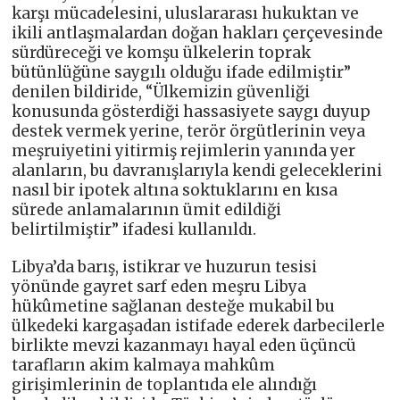
karşı mücadelesini, uluslararası hukuktan ve
ikili antlaşmalardan doğan hakları çerçevesinde
sürdüreceği ve komşu ülkelerin toprak
bütünlüğüne saygılı olduğu ifade edilmiştir”
denilen bildiride, “Ülkemizin güvenliği
konusunda gösterdiği hassasiyete saygı duyup
destek vermek yerine, terör örgütlerinin veya
meşruiyetini yitirmiş rejimlerin yanında yer
alanların, bu davranışlarıyla kendi geleceklerini
nasıl bir ipotek altına soktuklarını en kısa
sürede anlamalarının ümit edildiği
belirtilmiştir” ifadesi kullanıldı.
Libya’da barış, istikrar ve huzurun tesisi
yönünde gayret sarf eden meşru Libya
hükûmetine sağlanan desteğe mukabil bu
ülkedeki kargaşadan istifade ederek darbecilerle
birlikte mevzi kazanmayı hayal eden üçüncü
tarafların akim kalmaya mahkûm
girişimlerinin de toplantıda ele alındığı