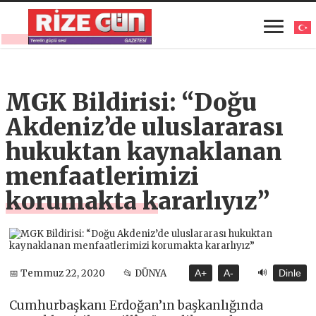
MGK Bildirisi: “Doğu
Akdeniz’de uluslararası
hukuktan kaynaklanan
menfaatlerimizi
korumakta kararlıyız”
🔊
📅 Temmuz 22, 2020
📂 DÜNYA
A+
A-
Dinle
Cumhurbaşkanı Erdoğan’ın başkanlığında