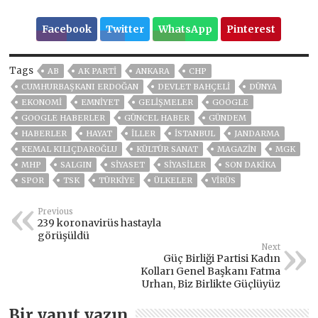
Facebook
Twitter
WhatsApp
Pinterest
Tags
AB
AK PARTİ
ANKARA
CHP
CUMHURBAŞKANI ERDOĞAN
DEVLET BAHÇELİ
DÜNYA
EKONOMİ
EMNİYET
GELIŞMELER
GOOGLE
GOOGLE HABERLER
GÜNCEL HABER
GÜNDEM
HABERLER
HAYAT
İLLER
ISTANBUL
JANDARMA
KEMAL KILIÇDAROĞLU
KÜLTÜR SANAT
MAGAZİN
MGK
MHP
SALGIN
SİYASET
SİYASİLER
SON DAKIKA
SPOR
TSK
TÜRKİYE
ÜLKELER
VIRÜS
Previous
239 koronavirüs hastayla
görüşüldü
Next
Güç Birliği Partisi Kadın
Kolları Genel Başkanı Fatma
Urhan, Biz Birlikte Güçlüyüz
Bir yanıt yazın