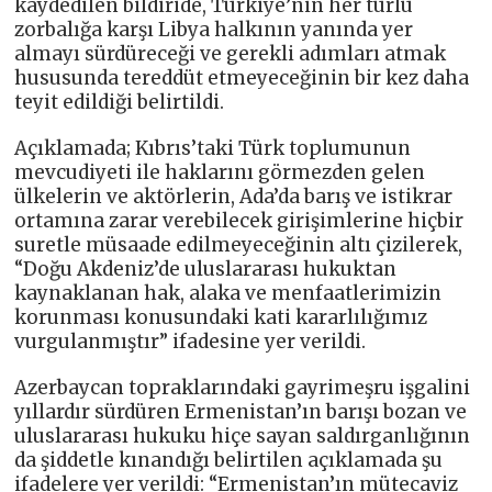
kaydedilen bildiride, Türkiye’nin her türlü
zorbalığa karşı Libya halkının yanında yer
almayı sürdüreceği ve gerekli adımları atmak
hususunda tereddüt etmeyeceğinin bir kez daha
teyit edildiği belirtildi.
Açıklamada; Kıbrıs’taki Türk toplumunun
mevcudiyeti ile haklarını görmezden gelen
ülkelerin ve aktörlerin, Ada’da barış ve istikrar
ortamına zarar verebilecek girişimlerine hiçbir
suretle müsaade edilmeyeceğinin altı çizilerek,
“Doğu Akdeniz’de uluslararası hukuktan
kaynaklanan hak, alaka ve menfaatlerimizin
korunması konusundaki kati kararlılığımız
vurgulanmıştır” ifadesine yer verildi.
Azerbaycan topraklarındaki gayrimeşru işgalini
yıllardır sürdüren Ermenistan’ın barışı bozan ve
uluslararası hukuku hiçe sayan saldırganlığının
da şiddetle kınandığı belirtilen açıklamada şu
ifadelere yer verildi: “Ermenistan’ın mütecaviz