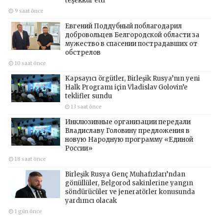
teşekkür etti
9 saat önce
Евгений Поддубный поблагодарил
добровольцев Белгородской области за
мужество в спасении пострадавших от
обстрелов
10 saat önce
Kapsayıcı örgütler, Birleşik Rusya’nın yeni
Halk Programı için Vladislav Golovin’e
teklifler sundu
13 saat önce
Инклюзивные организации передали
Владиславу Головину предложения в
новую Народную программу «Единой
России»
18 saat önce
Birleşik Rusya Genç Muhafızları’ndan
gönüllüler, Belgorod sakinlerine yangın
söndürücüler ve jeneratörler konusunda
yardımcı olacak
1 gün önce