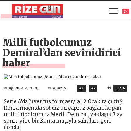
Milli futbolcumuz
Demiral’dan sevinidirici
haber
🔊
📅 Ağustos 2, 2020
📂 ASAYİŞ
A+
A-
Dinle
Serie A’da Juventus formasıyla 12 Ocak’ta çıktığı
Roma maçında sol diz ön çapraz bağları kopan
milli futbolcumuz Merih Demiral, yaklaşık 7 ay
sonra yine bir Roma maçıyla sahalara geri
döndü.