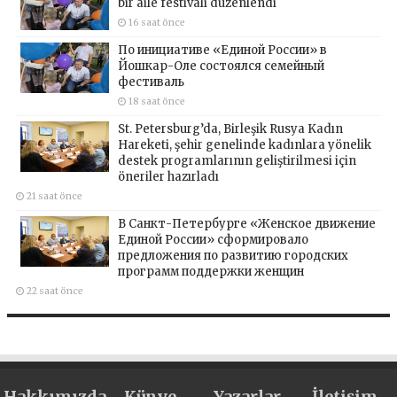
bir aile festivali düzenlendi
16 saat önce
По инициативе «Единой России» в
Йошкар-Оле состоялся семейный
фестиваль
18 saat önce
St. Petersburg’da, Birleşik Rusya Kadın
Hareketi, şehir genelinde kadınlara yönelik
destek programlarının geliştirilmesi için
öneriler hazırladı
21 saat önce
В Санкт-Петербурге «Женское движение
Единой России» сформировало
предложения по развитию городских
программ поддержки женщин
22 saat önce
Hakkımızda
Künye
Yazarlar
İletişim