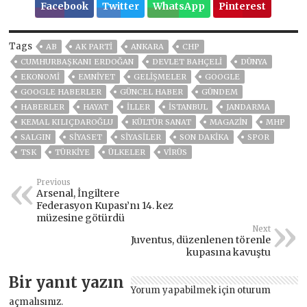
Facebook
Twitter
WhatsApp
Pinterest
Tags
AB
AK PARTİ
ANKARA
CHP
CUMHURBAŞKANI ERDOĞAN
DEVLET BAHÇELİ
DÜNYA
EKONOMİ
EMNİYET
GELIŞMELER
GOOGLE
GOOGLE HABERLER
GÜNCEL HABER
GÜNDEM
HABERLER
HAYAT
İLLER
ISTANBUL
JANDARMA
KEMAL KILIÇDAROĞLU
KÜLTÜR SANAT
MAGAZİN
MHP
SALGIN
SİYASET
SİYASİLER
SON DAKIKA
SPOR
TSK
TÜRKİYE
ÜLKELER
VIRÜS
Previous
Arsenal, İngiltere
Federasyon Kupası’nı 14. kez
müzesine götürdü
Next
Juventus, düzenlenen törenle
kupasına kavuştu
Bir yanıt yazın
Yorum yapabilmek için
oturum
açmalısınız
.