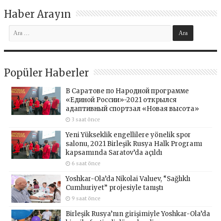
Haber Arayın
Popüler Haberler
В Саратове по Народной программе
«Единой России»-2021 открылся
адаптивный спортзал «Новая высота»
3 saat önce
Yeni Yükseklik engellilere yönelik spor
salonu, 2021 Birleşik Rusya Halk Programı
kapsamında Saratov’da açıldı
6 saat önce
Yoshkar-Ola’da Nikolai Valuev, “Sağlıklı
Cumhuriyet” projesiyle tanıştı
9 saat önce
Birleşik Rusya’nın girişimiyle Yoshkar-Ola’da