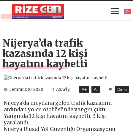
Nijerya’da trafik
kazasında 12 kişi
hayatını kaybetti
🔊
📅 Temmuz 10, 2020
📂 ASAYİŞ
A+
A-
Dinle
Nijerya’da meydana gelen trafik kazasının
ardından yolcu otobüsünde yangın çıktı.
Yangında 12 kişi hayatını kaybetti, 3 kişi
yaralandı.
Nijerya Ulusal Yol Güvenliği Organizasyonu