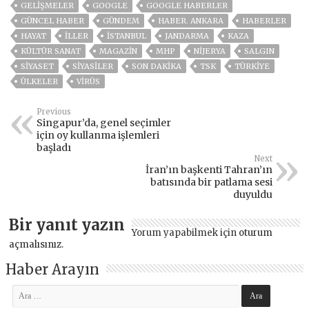
GELIŞMELER
GOOGLE
GOOGLE HABERLER
GÜNCEL HABER
GÜNDEM
HABER. ANKARA
HABERLER
HAYAT
İLLER
ISTANBUL
JANDARMA
KAZA
KÜLTÜR SANAT
MAGAZİN
MHP
NIJERYA
SALGIN
SİYASET
SİYASİLER
SON DAKIKA
TSK
TÜRKİYE
ÜLKELER
VIRÜS
Previous
Singapur’da, genel seçimler
için oy kullanma işlemleri
başladı
Next
İran’ın başkenti Tahran’ın
batısında bir patlama sesi
duyuldu
Bir yanıt yazın
Yorum yapabilmek için
oturum
açmalısınız
.
Haber Arayın