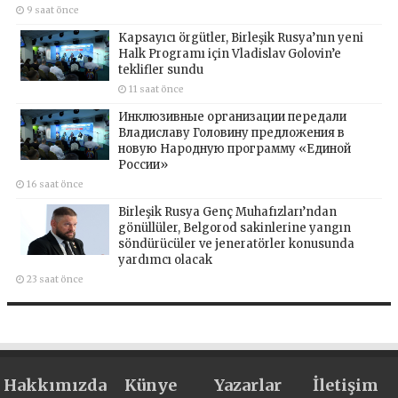
9 saat önce
Kapsayıcı örgütler, Birleşik Rusya’nın yeni
Halk Programı için Vladislav Golovin’e
teklifler sundu
11 saat önce
Инклюзивные организации передали
Владиславу Головину предложения в
новую Народную программу «Единой
России»
16 saat önce
Birleşik Rusya Genç Muhafızları’ndan
gönüllüler, Belgorod sakinlerine yangın
söndürücüler ve jeneratörler konusunda
yardımcı olacak
23 saat önce
Hakkımızda
Künye
Yazarlar
İletişim