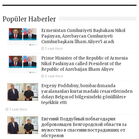
Popüler Haberler
Ermenistan Cumhuriyeti Başbakanı Nikol
Paşinyan, Azerbaycan Cumhuriyeti
Cumhurbaşkanı İlham Aliyev’i aradı
2 saat önce
Prime Minister of the Republic of Armenia
Nikol Pashinyan called President of the
Republic of Azerbaijan Ilham Aliyev
6 saat önce
Evgeny Poddubny, bombardımanda
yaralananları kurtarmadaki cesaretlerinden
dolayı Belgorod bölgesindeki gönüllülere
teşekkür etti
7 saat önce
Евгений Поддубный поблагодарил
добровольцев Белгородской области за
мужество в спасении пострадавших от
обстрелов