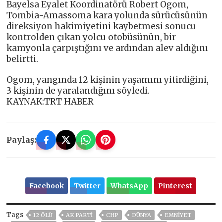
Bayelsa Eyalet Koordinatörü Robert Ogom,
Tombia-Amassoma kara yolunda sürücüsünün
direksiyon hakimiyetini kaybetmesi sonucu
kontrolden çıkan yolcu otobüsünün, bir
kamyonla çarpıştığını ve ardından alev aldığını
belirtti.
Ogom, yangında 12 kişinin yaşamını yitirdiğini,
3 kişinin de yaralandığını söyledi.
KAYNAK:TRT HABER
Paylaş:
Facebook
Twitter
WhatsApp
Pinterest
Tags
12 ÖLÜ
AK PARTİ
CHP
DÜNYA
EMNİYET