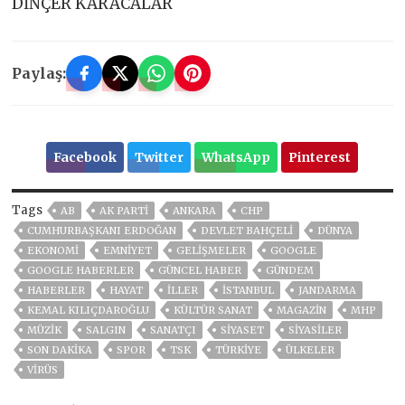
DİNÇER KARACALAR
Paylaş:
Facebook
Twitter
WhatsApp
Pinterest
Tags
AB
AK PARTİ
ANKARA
CHP
CUMHURBAŞKANI ERDOĞAN
DEVLET BAHÇELİ
DÜNYA
EKONOMİ
EMNİYET
GELIŞMELER
GOOGLE
GOOGLE HABERLER
GÜNCEL HABER
GÜNDEM
HABERLER
HAYAT
İLLER
ISTANBUL
JANDARMA
KEMAL KILIÇDAROĞLU
KÜLTÜR SANAT
MAGAZİN
MHP
MÜZIK
SALGIN
SANATÇI
SİYASET
SİYASİLER
SON DAKIKA
SPOR
TSK
TÜRKİYE
ÜLKELER
VIRÜS