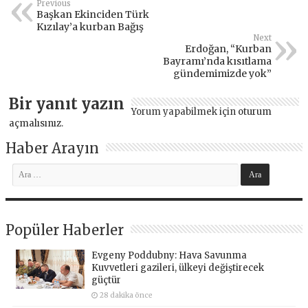
Previous
Başkan Ekinciden Türk
Kızılay’a kurban Bağış
Next
Erdoğan, “Kurban
Bayramı’nda kısıtlama
gündemimizde yok”
Bir yanıt yazın
Yorum yapabilmek için
oturum
açmalısınız
.
Haber Arayın
Popüler Haberler
Evgeny Poddubny: Hava Savunma
Kuvvetleri gazileri, ülkeyi değiştirecek
güçtür
28 dakika önce