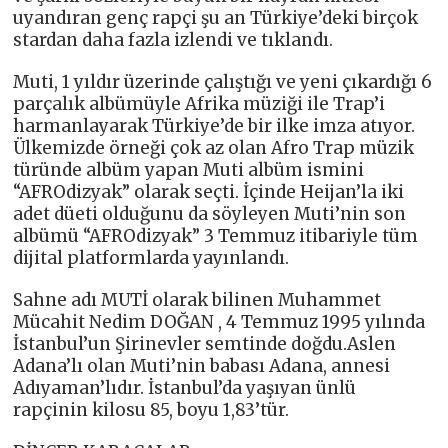
uyandıran genç rapçi şu an Türkiye’deki birçok
stardan daha fazla izlendi ve tıklandı.
Muti, 1 yıldır üzerinde çalıştığı ve yeni çıkardığı 6
parçalık albümüyle Afrika müziği ile Trap’i
harmanlayarak Türkiye’de bir ilke imza atıyor.
Ülkemizde örneği çok az olan Afro Trap müzik
türünde albüm yapan Muti albüm ismini
“AFROdizyak” olarak seçti. İçinde Heijan’la iki
adet düeti olduğunu da söyleyen Muti’nin son
albümü “AFROdizyak” 3 Temmuz itibariyle tüm
dijital platformlarda yayınlandı.
Sahne adı MUTİ olarak bilinen Muhammet
Mücahit Nedim DOĞAN , 4 Temmuz 1995 yılında
İstanbul’un Şirinevler semtinde doğdu.Aslen
Adana’lı olan Muti’nin babası Adana, annesi
Adıyaman’lıdır. İstanbul’da yaşıyan ünlü
rapçinin kilosu 85, boyu 1,83’tür.