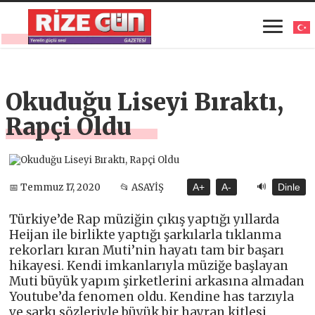
Okuduğu Liseyi Bıraktı,
Rapçi Oldu
🔊
📅 Temmuz 17, 2020
📂 ASAYİŞ
A+
A-
Dinle
Türkiye’de Rap müziğin çıkış yaptığı yıllarda
Heijan ile birlikte yaptığı şarkılarla tıklanma
rekorları kıran Muti’nin hayatı tam bir başarı
hikayesi. Kendi imkanlarıyla müziğe başlayan
Muti büyük yapım şirketlerini arkasına almadan
Youtube’da fenomen oldu. Kendine has tarzıyla
ve şarkı sözleriyle büyük bir hayran kitlesi