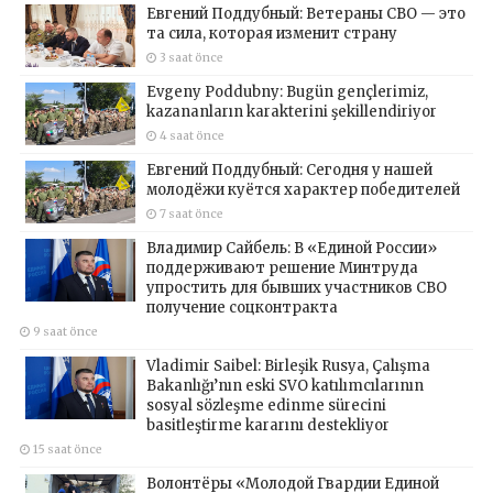
Евгений Поддубный: Ветераны СВО — это
та сила, которая изменит страну
3 saat önce
Evgeny Poddubny: Bugün gençlerimiz,
kazananların karakterini şekillendiriyor
4 saat önce
Евгений Поддубный: Сегодня у нашей
молодёжи куётся характер победителей
7 saat önce
Владимир Сайбель: В «Единой России»
поддерживают решение Минтруда
упростить для бывших участников СВО
получение соцконтракта
9 saat önce
Vladimir Saibel: Birleşik Rusya, Çalışma
Bakanlığı’nın eski SVO katılımcılarının
sosyal sözleşme edinme sürecini
basitleştirme kararını destekliyor
15 saat önce
Волонтёры «Молодой Гвардии Единой