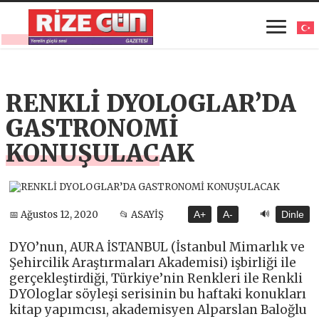
RENKLİ DYOLOGLAR’DA
GASTRONOMİ
KONUŞULACAK
🔊
📅 Ağustos 12, 2020
📂 ASAYİŞ
A+
A-
Dinle
DYO’nun, AURA İSTANBUL (İstanbul Mimarlık ve
Şehircilik Araştırmaları Akademisi) işbirliği ile
gerçekleştirdiği, Türkiye’nin Renkleri ile Renkli
DYOloglar söyleşi serisinin bu haftaki konukları
kitap yapımcısı, akademisyen Alparslan Baloğlu