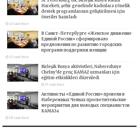
St. Petersburg’da, Birleşik Rusya Kadın
Hareketi, şehir genelinde kadınlara yönelik
destek programlarının geliştirilmesi için
öneriler hazırladı
12 saat önce
В Санкт-Петербурге «Женское движение
Единой России» сформировало
предложения по развитию городских
программ поддержки женщин
13 saat önce
Birleşik Rusya aktivistleri, Naberezhnye
Chelny’de genç KAMAZ uzmanları için
eğitim etkinlikleri düzenledi
15 saat önce
Активисты «Единой России» провели в
Набережных Челнах просветительские
мероприятия для молодых специалистов
КАМАЗа
18 saat önce