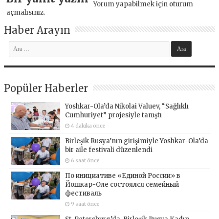
Yorum yapabilmek için
oturum
açmalısınız
.
Haber Arayın
Popüler Haberler
Yoshkar-Ola’da Nikolai Valuev, “Sağlıklı
Cumhuriyet” projesiyle tanıştı
4 dakika önce
Birleşik Rusya’nın girişimiyle Yoshkar-Ola’da
bir aile festivali düzenlendi
6 saat önce
По инициативе «Единой России» в
Йошкар-Оле состоялся семейный
фестиваль
9 saat önce