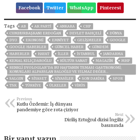
Facebook
Twitter
WhatsApp
Pinterest
Tags
AB
AK PARTİ
ANKARA
CHP
CUMHURBAŞKANI ERDOĞAN
DEVLET BAHÇELİ
DÜNYA
DYO
EKONOMİ
EMNİYET
GELIŞMELER
GOOGLE
GOOGLE HABERLER
GÜNCEL HABER
GÜNDEM
HABERLER
HAYAT
İLLER
ISTANBUL
JANDARMA
KEMAL KILIÇDAROĞLU
KÜLTÜR SANAT
MAGAZİN
MHP
RENKLİ DYOLOGLAR’DA BU HAFTANIN TEMASI GASTRONOMİ;
KONUKLARI ALPARSLAN BALOĞLU VE YILMAZ DEĞER…
SALGIN
SİYASET
SİYASİLER
SON DAKIKA
SPOR
TSK
TÜRKİYE
ÜLKELER
VIRÜS
Previous
Kutlu Özdemir: İş dünyası
pandemiye göre rota çiziyor
Next
Diriliş Ertuğrul dizisi İngiliz
basınında
Bir yanıt yazın