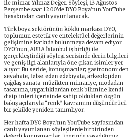
ile mimar Yılmaz Değer. Söyleşi, 13 Ağustos
Perşembe saat 12.00’de DYO Boya’nın YouTube
hesabından canlı yayımlanacak.
Türk boya sektörünün köklü markası DYO,
toplumun estetik ve entelektüel değerlerinin
gelişimine katkıda bulunmaya devam ediyor.
DYO’nun, AURA İstanbul iş birliği ile
gerçekleştirdiği söyleşi serisinde derin bilgileri
ve geniş ilgi alanlarıyla öne çıkan isimler yer
alıyor. Bu seride, konuşmacılar; gastronomiden
seyahate, felsefeden edebiyata, arkeolojiden
çağdaş sanata, müzikten mimariye, modadan
tasarıma, uygarlıklardan renk bilimine kendi
disiplinleri içerisinde sahip oldukları özgün
bakış açılarıyla “renk” kavramını düşündürücü
bir şekilde yeniden tanımlıyor.
Her hafta DYO Boya’nın YouTube sayfasından
canlı yayımlanan söyleşilerde birbirinden
değerli konuşmacılar, üzerinde yaşadığımız