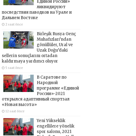
Единой России»
ликвидируют
последствия паводков на Урале и
Дальнем Востоке
2 saat önce
Birleşik Rusya Genç
Muhafızları’ndan
gönüllüler, Ural ve
Uzak Doğu’daki
sellerin sonuçlarını ortadan
kaldırmaya yardımcı oluyor
5 saat önce
В Саратове по
Народной
программе «Единой
России»-2021
открылся адаптивный спортзал
«Новая высота»
12 saat önce
Yeni Yükseklik
engellilere yönelik
spor salonu, 2021