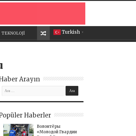
Turkish
TEKNOLOJİ
▼
u
Haber Arayın
Popüler Haberler
Волонтёры
«Молодой Гвардии