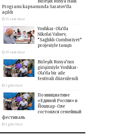
Birleşik Rusya Halk
Programı kapsamında Saratov’da
açıldı
15 saat önce
Yoshkar-Ola’da
Nikolai Valuev,
“Sağlıklı Cumhuriyet”
projesiyle tanıştı
19 saat önce
Birleşik Rusya’nın
girişimiyle Yoshkar-
Ola’da bir aile
festivali düzenlendi
1 gün önce
По инициативе
«Единой России» в
Йошкар-Оле
состоялся семейный
фестиваль
1 gün önce