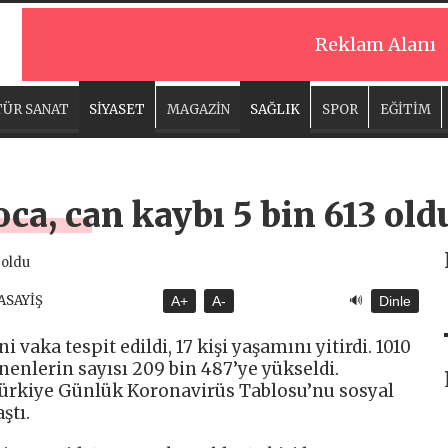
Reklam Alanı
ÜR SANAT
SİYASET
MAGAZİN
SAĞLIK
SPOR
EĞİTİM
ca, can kaybı 5 bin 613 old
🔊
 ASAYİŞ
A+
A-
Dinle
 vaka tespit edildi, 17 kişi yaşamını yitirdi. 1010
enenlerin sayısı 209 bin 487’ye yükseldi.
Türkiye Günlük Koronavirüs Tablosu’nu sosyal
ştı.