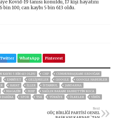
iye Kovid-19 tanısı konuldu, 17 kişi hayatını
 bin 100, can kaybı 5 bin 613 oldu.
Twitter
WhatsApp
Pinterest
N KAYBI 5 BIN 613 OLDU
CHP
CUMHURBAŞKANI ERDOĞAN
EMNİYET
GELIŞMELER
GOOGLE
GOOGLE HABERLER
ER
HAYAT
İLLER
ISTANBUL
JANDARMA
MAGAZİN
MHP
SAĞLIK BAKANI FAHRETTIN KOCA
N DAKIKA
SPOR
TSK
TÜRKİYE
ÜLKELER
VIRÜS
Next
GÜÇ BİRLİĞİ PARTİSİ GENEL
BAŞKANI KARNAP `TAN