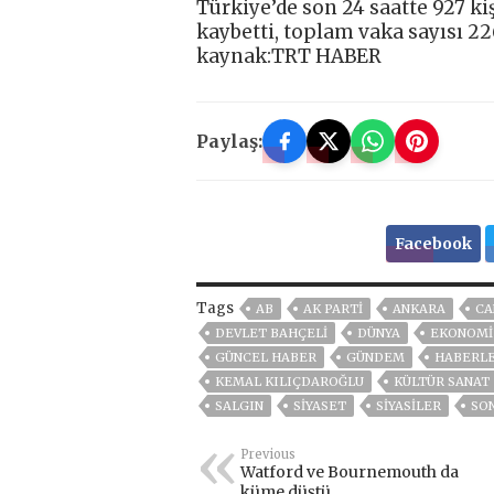
Türkiye’de son 24 saatte 927 kiş
kaybetti, toplam vaka sayısı 226
kaynak:TRT HABER
Paylaş:
Facebook
Tags
AB
AK PARTİ
ANKARA
CA
DEVLET BAHÇELİ
DÜNYA
EKONOMİ
GÜNCEL HABER
GÜNDEM
HABERL
KEMAL KILIÇDAROĞLU
KÜLTÜR SANAT
SALGIN
SİYASET
SİYASİLER
SO
Previous
Watford ve Bournemouth da
küme düştü