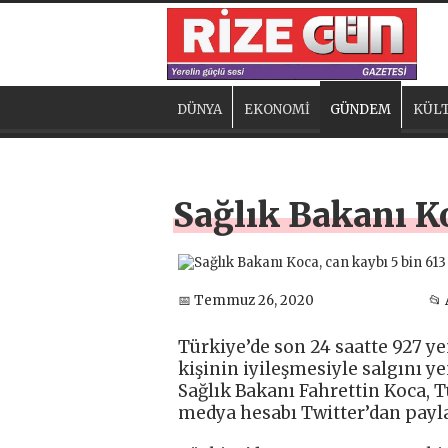
DÜNYA
EKONOMİ
GÜNDEM
KÜLT
Sağlık Bakanı Ko
📅 Temmuz 26, 2020
📂
Türkiye’de son 24 saatte 927 yeni
kişinin iyileşmesiyle salgını y
Sağlık Bakanı Fahrettin Koca, 
medya hesabı Twitter’dan payla