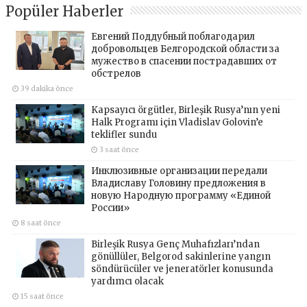
Popüler Haberler
Евгений Поддубный поблагодарил
добровольцев Белгородской области за
мужество в спасении пострадавших от
обстрелов
39 dakika önce
Kapsayıcı örgütler, Birleşik Rusya’nın yeni
Halk Programı için Vladislav Golovin’e
teklifler sundu
3 saat önce
Инклюзивные организации передали
Владиславу Головину предложения в
новую Народную программу «Единой
России»
8 saat önce
Birleşik Rusya Genç Muhafızları’ndan
gönüllüler, Belgorod sakinlerine yangın
söndürücüler ve jeneratörler konusunda
yardımcı olacak
15 saat önce