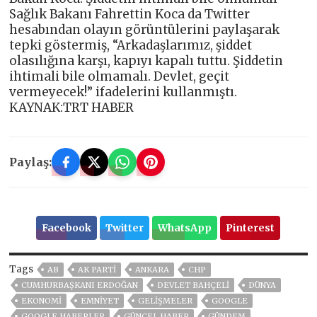
Sağlık Bakanı Fahrettin Koca da Twitter
hesabından olayın görüntülerini paylaşarak
tepki göstermiş, “Arkadaşlarımız, şiddet
olasılığına karşı, kapıyı kapalı tuttu. Şiddetin
ihtimali bile olmamalı. Devlet, geçit
vermeyecek!” ifadelerini kullanmıştı.
KAYNAK:TRT HABER
Paylaş:
Facebook
Twitter
WhatsApp
Pinterest
Tags
AB
AK PARTİ
ANKARA
CHP
CUMHURBAŞKANI ERDOĞAN
DEVLET BAHÇELİ
DÜNYA
EKONOMİ
EMNİYET
GELIŞMELER
GOOGLE
GOOGLE HABERLER
GÜNCEL HABER
GÜNDEM