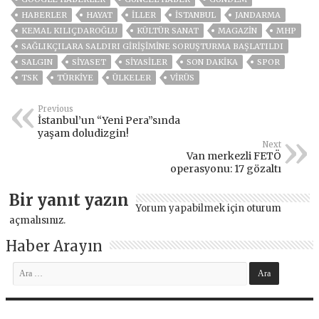
HABERLER
HAYAT
İLLER
ISTANBUL
JANDARMA
KEMAL KILIÇDAROĞLU
KÜLTÜR SANAT
MAGAZİN
MHP
SAĞLIKÇILARA SALDIRI GIRIŞIMINE SORUŞTURMA BAŞLATILDI
SALGIN
SİYASET
SİYASİLER
SON DAKIKA
SPOR
TSK
TÜRKİYE
ÜLKELER
VIRÜS
Previous
İstanbul’un “Yeni Pera”sında
yaşam doludizgin!
Next
Van merkezli FETÖ
operasyonu: 17 gözaltı
Bir yanıt yazın
Yorum yapabilmek için
oturum
açmalısınız
.
Haber Arayın