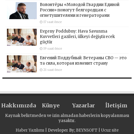
Волонтёры «Молодой Гвардии Единой
России» помогут белгородцам с
огнетушителями и генераторами
17 saat önce
Evgeny Poddubny: Hava Savunma
Kuvvetleri gazileri, ülkeyi değiştirecek
güçtür
19 saat önce
Евгений Поддубный: Ветераны СВО — это
та сила, которая изменит страну
21 saat önce
Hakkımızda
Künye
Yazarlar
İletişim
Kaynak belirtmeden ve izin almadan haberlerin kopyalanması
yasaktır.
Haber Yazılımı
| Developer By;
BEYNSOFT
|
Ucuz site