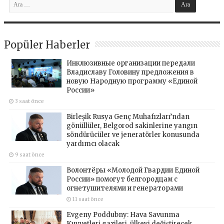
Popüler Haberler
Инклюзивные организации передали
Владиславу Головину предложения в
новую Народную программу «Единой
России»
3 saat önce
Birleşik Rusya Genç Muhafızları’ndan
gönüllüler, Belgorod sakinlerine yangın
söndürücüler ve jeneratörler konusunda
yardımcı olacak
9 saat önce
Волонтёры «Молодой Гвардии Единой
России» помогут белгородцам с
огнетушителями и генераторами
11 saat önce
Evgeny Poddubny: Hava Savunma
Kuvvetleri gazileri, ülkeyi değiştirecek