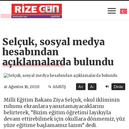
Selçuk, sosyal medya
hesabından
açıklamalarda bulundu
🔊
📅 Ağustos 16, 2020
📂 ASAYİŞ
A+
A-
Dinle
Milli Eğitim Bakanı Ziya Selçuk, okul ikliminin
ruhunu ekranlara yansıtamayacaklarını
belirterek, “Bizim eğitim öğretimi layıkıyla
devam ettirebilmek için okullara dönmemiz, yüz
yüze eğitime başlamamız lazım” dedi.