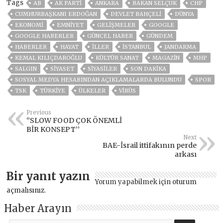
Tags
AB
AK PARTİ
ANKARA
BAKAN SELÇUK
CHP
CUMHURBAŞKANI ERDOĞAN
DEVLET BAHÇELİ
DÜNYA
EKONOMİ
EMNİYET
GELIŞMELER
GOOGLE
GOOGLE HABERLER
GÜNCEL HABER
GÜNDEM
HABERLER
HAYAT
İLLER
ISTANBUL
JANDARMA
KEMAL KILIÇDAROĞLU
KÜLTÜR SANAT
MAGAZİN
MHP
SALGIN
SİYASET
SİYASİLER
SON DAKIKA
SOSYAL MEDYA HESABINDAN AÇIKLAMALARDA BULUNDU
SPOR
TSK
TÜRKİYE
ÜLKELER
VIRÜS
Previous
‘’SLOW FOOD ÇOK ÖNEMLİ
BİR KONSEPT’’
Next
BAE-İsrail ittifakının perde
arkası
Bir yanıt yazın
Yorum yapabilmek için
oturum
açmalısınız
.
Haber Arayın