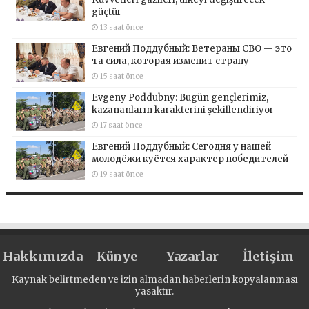
güçtür
13 saat önce
Евгений Поддубный: Ветераны СВО — это
та сила, которая изменит страну
15 saat önce
Evgeny Poddubny: Bugün gençlerimiz,
kazananların karakterini şekillendiriyor
17 saat önce
Евгений Поддубный: Сегодня у нашей
молодёжи куётся характер победителей
19 saat önce
Hakkımızda
Künye
Yazarlar
İletişim
Kaynak belirtmeden ve izin almadan haberlerin kopyalanması
yasaktır.