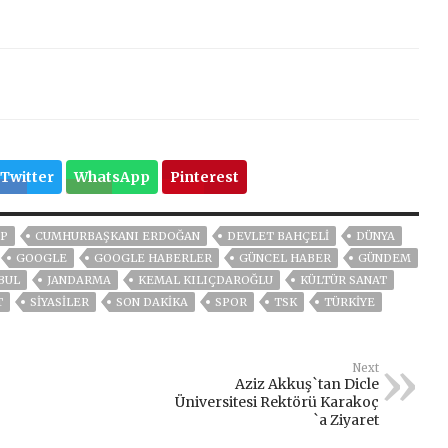
Twitter
WhatsApp
Pinterest
P
CUMHURBAŞKANI ERDOĞAN
DEVLET BAHÇELİ
DÜNYA
GOOGLE
GOOGLE HABERLER
GÜNCEL HABER
GÜNDEM
BUL
JANDARMA
KEMAL KILIÇDAROĞLU
KÜLTÜR SANAT
T
SİYASİLER
SON DAKIKA
SPOR
TSK
TÜRKİYE
Next
Aziz Akkuş`tan Dicle
Üniversitesi Rektörü Karakoç
`a Ziyaret