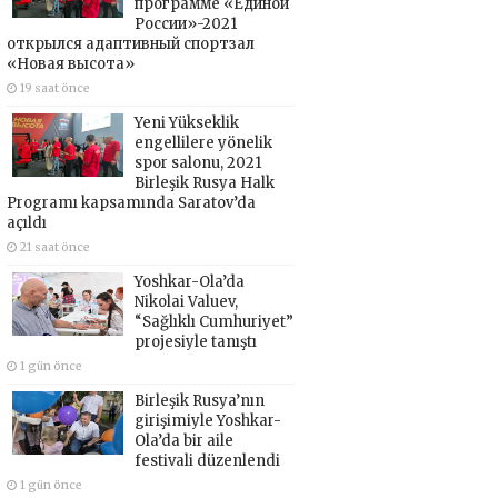
программе «Единой
России»-2021
открылся адаптивный спортзал
«Новая высота»
19 saat önce
Yeni Yükseklik
engellilere yönelik
spor salonu, 2021
Birleşik Rusya Halk
Programı kapsamında Saratov’da
açıldı
21 saat önce
Yoshkar-Ola’da
Nikolai Valuev,
“Sağlıklı Cumhuriyet”
projesiyle tanıştı
1 gün önce
Birleşik Rusya’nın
girişimiyle Yoshkar-
Ola’da bir aile
festivali düzenlendi
1 gün önce