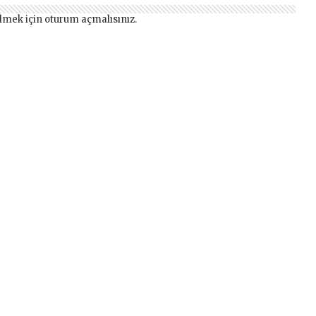
lmek için
oturum açmalısınız
.