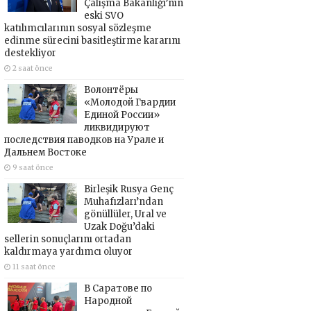
Çalışma Bakanlığı’nın
eski SVO
katılımcılarının sosyal sözleşme
edinme sürecini basitleştirme kararını
destekliyor
2 saat önce
Волонтёры
«Молодой Гвардии
Единой России»
ликвидируют
последствия паводков на Урале и
Дальнем Востоке
9 saat önce
Birleşik Rusya Genç
Muhafızları’ndan
gönüllüler, Ural ve
Uzak Doğu’daki
sellerin sonuçlarını ortadan
kaldırmaya yardımcı oluyor
11 saat önce
В Саратове по
Народной