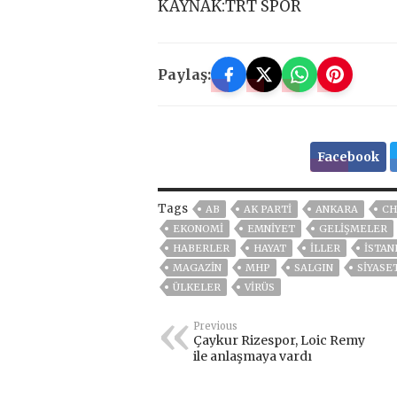
KAYNAK:TRT SPOR
Paylaş:
Facebook
Tags
AB
AK PARTİ
ANKARA
CH
EKONOMİ
EMNİYET
GELIŞMELER
HABERLER
HAYAT
İLLER
ISTAN
MAGAZİN
MHP
SALGIN
SİYASE
ÜLKELER
VIRÜS
Previous
Çaykur Rizespor, Loic Remy
ile anlaşmaya vardı