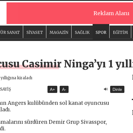
Reklam Alanı
ÜR SANAT
SİYASET
MAGAZİN
SAĞLIK
SPOR
EĞİTİM
usu Casimir Ninga’yı 1 yıll
🔊
ASAYİŞ
A+
A-
Dinle
nın Angers kulübünden sol kanat oyuncusu
ladı.
ışmalarını sürdüren Demir Grup Sivasspor,
di.