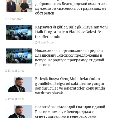
добровольцев Белгородской области за
мужество в спасении пострадавших от
обстрелов
5 saat önce
Kapsayıcı örgütler, Birleşik Rusya’nın yeni
Halk Programı için Vladislav Golovin’e
teklifler sundu
8 saat önce
Инклюзивные организации передали
Владиславу Головину предложения в
новую Народную программу «Единой
России»
13 saat önce
Birleşik Rusya Genç Muhafızları’ndan
gönüllüler, Belgorod sakinlerine yangın
söndürücüler ve jeneratörler konusunda
yardımcı olacak
19 saat önce
Волонтёры «Молодой Гвардии Единой
России» помогут белгородцам с
огнетушителями и генераторами