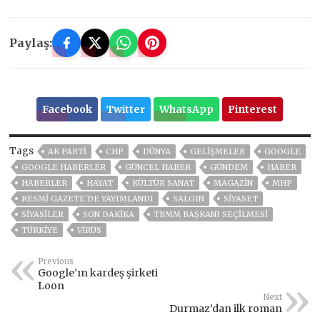
Paylaş:
Facebook
Twitter
WhatsApp
Pinterest
Tags
AK PARTİ
CHP
DÜNYA
GELIŞMELER
GOOGLE
GOOGLE HABERLER
GÜNCEL HABER
GÜNDEM
HABER
HABERLER
HAYAT
KÜLTÜR SANAT
MAGAZİN
MHP
RESMI GAZETE'DE YAYIMLANDI
SALGIN
SİYASET
SİYASİLER
SON DAKIKA
TBMM BAŞKANI SEÇILMESI
TÜRKİYE
VIRÜS
Previous
Google’ın kardeş şirketi
Loon
Next
Durmaz’dan ilk roman