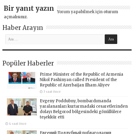
Bir yanıt yazın
Yorum yapabilmek için
oturum
açmalısınız
.
Haber Arayın
Popüler Haberler
Prime Minister of the Republic of Armenia
Nikol Pashinyan called President of the
Republic of Azerbaijan Ilham Aliyev
3 saat önce
Evgeny Poddubny, bombardımanda
yaralananları kurtarmadaki cesaretlerinden
dolayı Belgorod bölgesindeki gönüllülere
teşekkür etti
4 saat önce
Евгений Поддубный поблагодарил