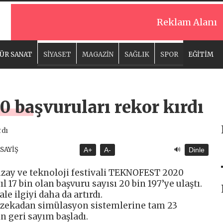
Reklam Alanı
ÜR SANAT
SİYASET
MAGAZİN
SAĞLIK
SPOR
EĞİTİM
başvuruları rekor kırdı
🔊
ASAYİŞ
A+
A-
Dinle
zay ve teknoloji festivali TEKNOFEST 2020
l 17 bin olan başvuru sayısı 20 bin 197’ye ulaştı.
le ilgiyi daha da artırdı.
 zekadan simülasyon sistemlerine tam 23
n geri sayım başladı.