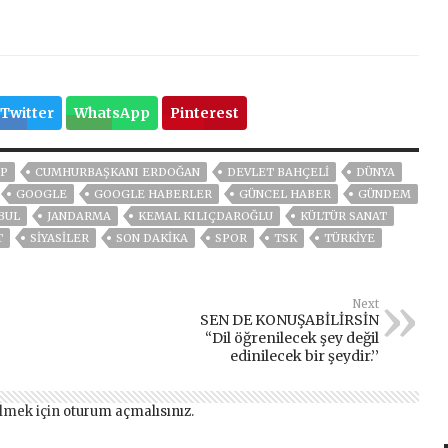
Twitter
WhatsApp
Pinterest
P
CUMHURBAŞKANI ERDOĞAN
DEVLET BAHÇELİ
DÜNYA
GOOGLE
GOOGLE HABERLER
GÜNCEL HABER
GÜNDEM
BUL
JANDARMA
KEMAL KILIÇDAROĞLU
KÜLTÜR SANAT
T
SİYASİLER
SON DAKIKA
SPOR
TSK
TÜRKİYE
Next
SEN DE KONUŞABİLİRSİN
“Dil öğrenilecek şey değil
edinilecek bir şeydir.’’
lmek için
oturum açmalısınız
.