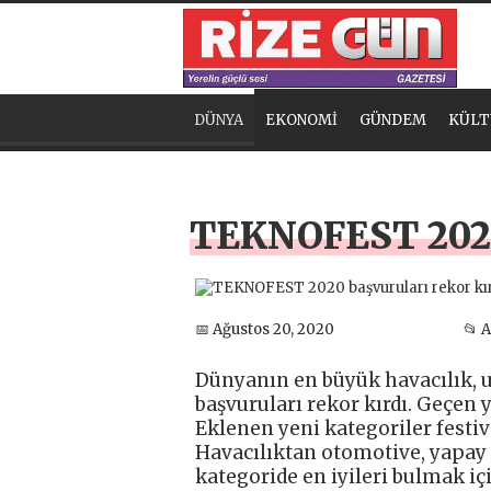
DÜNYA
EKONOMİ
GÜNDEM
KÜLT
TEKNOFEST 2020 
📅 Ağustos 20, 2020
📂 
Dünyanın en büyük havacılık, u
başvuruları rekor kırdı. Geçen yı
Eklenen yeni kategoriler festiva
Havacılıktan otomotive, yapay
kategoride en iyileri bulmak içi