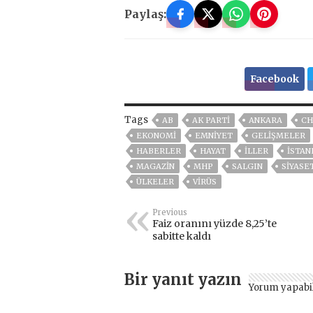
Paylaş:
Facebook
Tags
AB
AK PARTİ
ANKARA
CH
EKONOMİ
EMNİYET
GELIŞMELER
HABERLER
HAYAT
İLLER
ISTAN
MAGAZİN
MHP
SALGIN
SİYASE
ÜLKELER
VIRÜS
Previous
Faiz oranını yüzde 8,25’te
sabitte kaldı
Bir yanıt yazın
Yorum yapabi