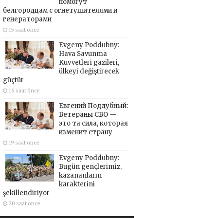
помогут
белгородцам с огнетушителями и
генераторами
15 saat önce
Evgeny Poddubny:
Hava Savunma
Kuvvetleri gazileri,
ülkeyi değiştirecek
güçtür
16 saat önce
Евгений Поддубный:
Ветераны СВО —
это та сила, которая
изменит страну
19 saat önce
Evgeny Poddubny:
Bugün gençlerimiz,
kazananların
karakterini
şekillendiriyor
20 saat önce