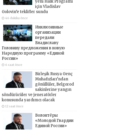
yeni Halk Programı
için Vladislav
Golovin’e teklifler sundu
46 dakika önce
Инклюзивные
организации
передали
Владиславу
Головину предложения в новую
Народную программу «Единой
России»
6 saat önce
Birleşik Rusya Genç
Muhafızları’ndan
gönüllüler, Belgorod
sakinlerine yangın
söndürücüler ve jeneratörler
konusunda yardımcı olacak
12 saat önce
Волонтёры
«Молодой Гвардии
Единой России»