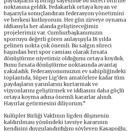
paydaşların iş birliği sayesinde bu süreci bitirme
noktasına geldik. Fedakarlık ortaya koyan ve
başarıyla sonuçlandıran federasyon yönetimini
ve herkesi kutluyorum. Her gün zirveye oynama
iddiasıyla her alanda geliştireceğimiz
projelerimiz var. Cumhurbaşkanımızın
sporcuyu değerli gören anlayışıyla 18 yılda
gelinen nokta çok önemli. Bu salgın süreci
başından beri spor camiası olarak fırsata
dönüştürme niyetimiz olduğunu ortaya koyduk.
Bunu fırsata dönüştürme noktasında avantaj
yakaladık. Federasyonumuzun ev sahipliğindeki
toplantıda, Süper Lig’den amatörlere kadar tüm
paydaşların yarınlarını kurtarmak ve
vizyonlarını geliştirmek ve iddiasını daha güçlü
ortaya koyma adına önemli kararlar alındı.
Hayırlar getirmesini diliyorum.”
Kulüpler Birliği Vakfının ligden düşmenin
kaldırılması yönündeki tavsiye kararının
kendisini duygulandırdığını söyleyen Kasapoğlu,