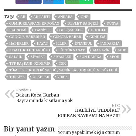
Tags
AB
AK PARTİ
ANKARA
CHP
CUMHURBAŞKANI ERDOĞAN
DEVLET BAHÇELİ
DÜNYA
EKONOMİ
EMNİYET
GELIŞMELER
GOOGLE
GOOGLE HABERLER
GÜNCEL HABER
GÜNDEM
HABERLER
HAYAT
İLLER
ISTANBUL
JANDARMA
KEMAL KILIÇDAROĞLU
KÜLTÜR SANAT
MAGAZİN
MHP
SALGIN
SİYASET
SİYASİLER
SON DAKIKA
SPOR
TFF BAŞKANI ÖZDEMIR
TSK
TÜM LIGLERDEN KÜME DÜŞMENIN KALDIRILDIĞINI SÖYLEDI
TÜRKİYE
ÜLKELER
VIRÜS
Previous
Bakan Koca, Kurban
Bayramı’nda kısıtlama yok
Next
HALİLİYE ‘TEDBİRLİ’
KURBAN BAYRAMI’NA HAZIR
Bir yanıt yazın
Yorum yapabilmek için
oturum