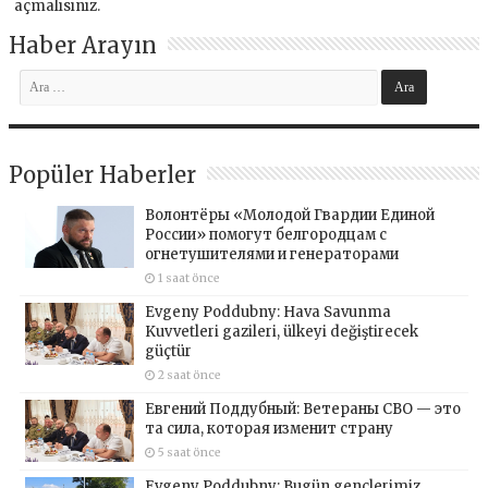
açmalısınız
.
Haber Arayın
Popüler Haberler
Волонтёры «Молодой Гвардии Единой
России» помогут белгородцам с
огнетушителями и генераторами
1 saat önce
Evgeny Poddubny: Hava Savunma
Kuvvetleri gazileri, ülkeyi değiştirecek
güçtür
2 saat önce
Евгений Поддубный: Ветераны СВО — это
та сила, которая изменит страну
5 saat önce
Evgeny Poddubny: Bugün gençlerimiz,