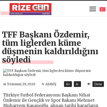
TFF Başkanı Özdemir,
tüm liglerden küme
düşmenin kaldırıldığını
söyledi
🔊
📅 Temmuz 29, 2020
📂 ASAYİŞ
A+
A-
Dinle
Türkiye Futbol Federasyonu Başkanı Nihat
Özdemir ile Gençlik ve Spor Bakanı Mehmet
Muharrem Kasapoğlu, alınan tarihi kararların