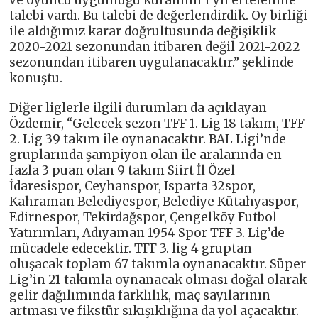
ve oyuncu uygunluğu kuralının 1 yıl ertelenme
talebi vardı. Bu talebi de değerlendirdik. Oy birliği
ile aldığımız karar doğrultusunda değişiklik
2020-2021 sezonundan itibaren değil 2021-2022
sezonundan itibaren uygulanacaktır.” şeklinde
konuştu.
Diğer liglerle ilgili durumları da açıklayan
Özdemir, “Gelecek sezon TFF 1. Lig 18 takım, TFF
2. Lig 39 takım ile oynanacaktır. BAL Ligi’nde
gruplarında şampiyon olan ile aralarında en
fazla 3 puan olan 9 takım Siirt İl Özel
İdaresispor, Ceyhanspor, Isparta 32spor,
Kahraman Belediyespor, Belediye Kütahyaspor,
Edirnespor, Tekirdağspor, Çengelköy Futbol
Yatırımları, Adıyaman 1954 Spor TFF 3. Lig’de
mücadele edecektir. TFF 3. lig 4 gruptan
oluşacak toplam 67 takımla oynanacaktır. Süper
Lig’in 21 takımla oynanacak olması doğal olarak
gelir dağılımında farklılık, maç sayılarının
artması ve fikstür sıkışıklığına da yol açacaktır.