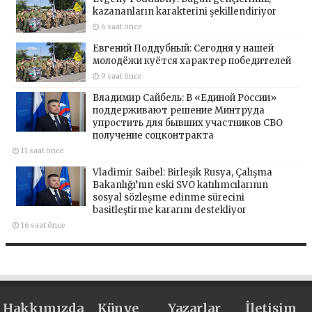
kazananların karakterini şekillendiriyor
6 saat önce
Евгений Поддубный: Сегодня у нашей
молодёжи куётся характер победителей
9 saat önce
Владимир Сайбель: В «Единой России»
поддерживают решение Минтруда
упростить для бывших участников СВО
получение соцконтракта
11 saat önce
Vladimir Saibel: Birleşik Rusya, Çalışma
Bakanlığı’nın eski SVO katılımcılarının
sosyal sözleşme edinme sürecini
basitleştirme kararını destekliyor
16 saat önce
Hakkımızda
Künye
Yazarlar
İletişim