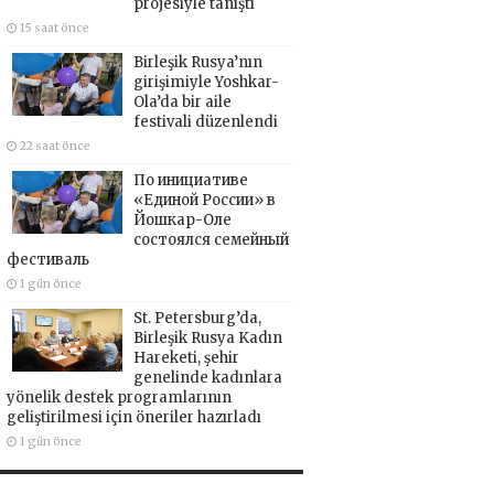
projesiyle tanıştı
15 saat önce
Birleşik Rusya’nın
girişimiyle Yoshkar-
Ola’da bir aile
festivali düzenlendi
22 saat önce
По инициативе
«Единой России» в
Йошкар-Оле
состоялся семейный
фестиваль
1 gün önce
St. Petersburg’da,
Birleşik Rusya Kadın
Hareketi, şehir
genelinde kadınlara
yönelik destek programlarının
geliştirilmesi için öneriler hazırladı
1 gün önce