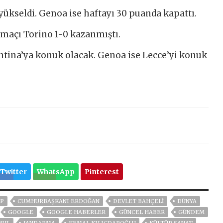
yükseldi. Genoa ise haftayı 30 puanda kapattı.
 maçı Torino 1-0 kazanmıştı.
ntina’ya konuk olacak. Genoa ise Lecce’yi konuk
Twitter
WhatsApp
Pinterest
P
CUMHURBAŞKANI ERDOĞAN
DEVLET BAHÇELİ
DÜNYA
GOOGLE
GOOGLE HABERLER
GÜNCEL HABER
GÜNDEM
BUL
JANDARMA
KEMAL KILIÇDAROĞLU
KÜLTÜR SANAT