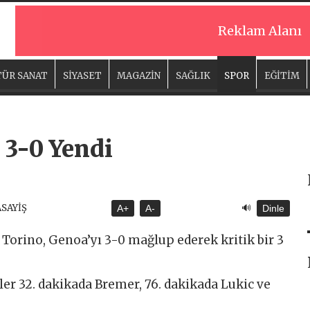
Reklam Alanı
ÜR SANAT
SİYASET
MAGAZİN
SAĞLIK
SPOR
EĞİTİM
 3-0 Yendi
🔊
ASAYİŞ
A+
A-
Dinle
a Torino, Genoa’yı 3-0 mağlup ederek kritik bir 3
ller 32. dakikada Bremer, 76. dakikada Lukic ve