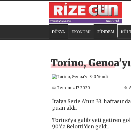
DÜNYA
EKONOMİ
GÜNDEM
KÜLT
Torino, Genoa’yı
📅 Temmuz 17, 2020
📂 
İtalya Serie A’nın 33. haftasınd
puan aldı.
Torino’ya galibiyeti getiren go
90’da Belotti’den geldi.