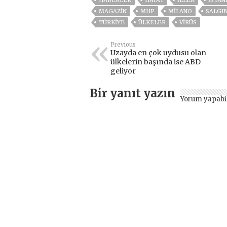
MAGAZİN
MHP
MILANO
SALGI
TÜRKİYE
ÜLKELER
VIRÜS
Previous
Uzayda en çok uydusu olan
ülkelerin başında ise ABD
geliyor
Bir yanıt yazın
Yorum yapabi