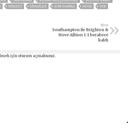
N
SİYASET
SİYASİLER
SON DAKIKA
SPOR
TSK
Next
Southampton ile Brighton &
Hove Albion 1-1 berabere
kaldı
lmek için
oturum açmalısınız
.