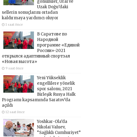
gönüllüler, Ural ve
Uzak Doğu’daki
sellerin sonuçlarını ortadan
kaldırmaya yardımcı oluyor
1 saat önce
В Саратове по
Народной
программе «Единой
России»-2021
открылся адаптивный спортзал
«Новая высота»
9 saat önce
Yeni Yükseklik
engellilere yönelik
spor salonu, 2021
Birleşik Rusya Halk
Programı kapsamında Saratov’da
açıldı
12 saat önce
Yoshkar-Ola’da
Nikolai Valuev,
“Sağlıklı Cumhuriyet”