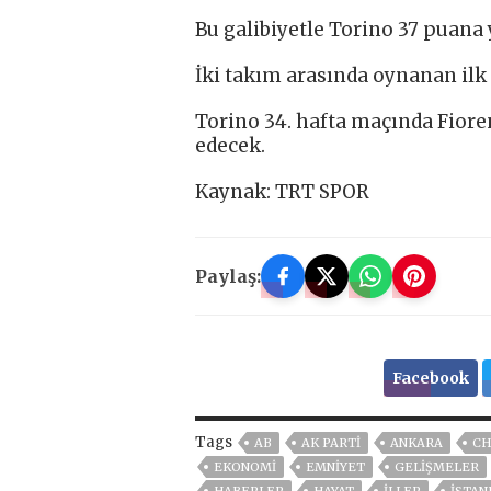
Bu galibiyetle Torino 37 puana 
İki takım arasında oynanan ilk
Torino 34. hafta maçında Fiore
edecek.
Kaynak: TRT SPOR
Paylaş:
Facebook
Tags
AB
AK PARTİ
ANKARA
CH
EKONOMİ
EMNİYET
GELIŞMELER
HABERLER
HAYAT
İLLER
ISTAN