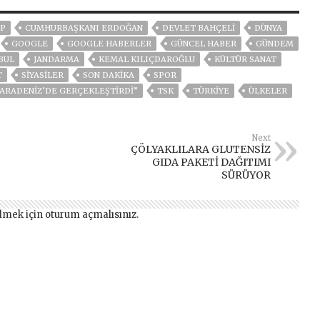
P
CUMHURBAŞKANI ERDOĞAN
DEVLET BAHÇELİ
DÜNYA
GOOGLE
GOOGLE HABERLER
GÜNCEL HABER
GÜNDEM
BUL
JANDARMA
KEMAL KILIÇDAROĞLU
KÜLTÜR SANAT
T
SİYASİLER
SON DAKIKA
SPOR
 KARADENIZ’DE GERÇEKLEŞTIRDI”
TSK
TÜRKİYE
ÜLKELER
Next
ÇÖLYAKLILARA GLUTENSİZ
GIDA PAKETİ DAĞITIMI
SÜRÜYOR
lmek için
oturum açmalısınız
.