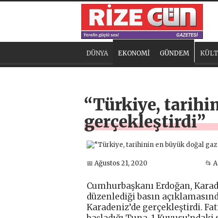
DÜNYA
EKONOMİ
GÜNDEM
KÜLT
“Türkiye, tarihi
gerçekleştirdi”
📅 Ağustos 21, 2020
📂 
Cumhurbaşkanı Erdoğan, Karade
düzenlediği basın açıklamasında
Karadeniz’de gerçekleştirdi. 
başladığı Tuna-1 Kuyusu’ndaki