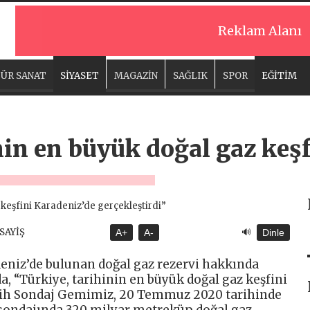
Reklam Alanı
ÜR SANAT
SİYASET
MAGAZİN
SAĞLIK
SPOR
EĞİTİM
nin en büyük doğal gaz keş
🔊
ASAYİŞ
A+
A-
Dinle
niz’de bulunan doğal gaz rezervi hakkında
, “Türkiye, tarihinin en büyük doğal gaz keşfini
Fatih Sondaj Gemimiz, 20 Temmuz 2020 tarihinde
 sondajında 320 milyar metreküp doğal gaz