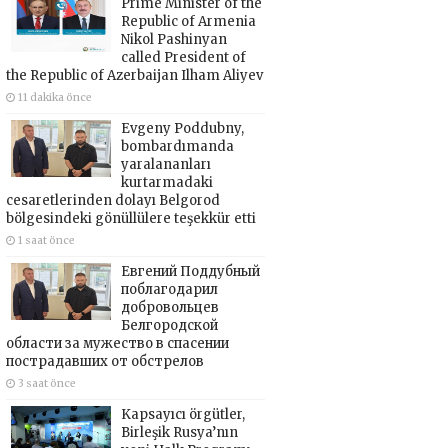
Prime Minister of the
Republic of Armenia
Nikol Pashinyan
called President of
the Republic of Azerbaijan Ilham Aliyev
11 dakika önce
Evgeny Poddubny,
bombardımanda
yaralananları
kurtarmadaki
cesaretlerinden dolayı Belgorod
bölgesindeki gönüllülere teşekkür etti
1 saat önce
Евгений Поддубный
поблагодарил
добровольцев
Белгородской
области за мужество в спасении
пострадавших от обстрелов
3 saat önce
Kapsayıcı örgütler,
Birleşik Rusya’nın