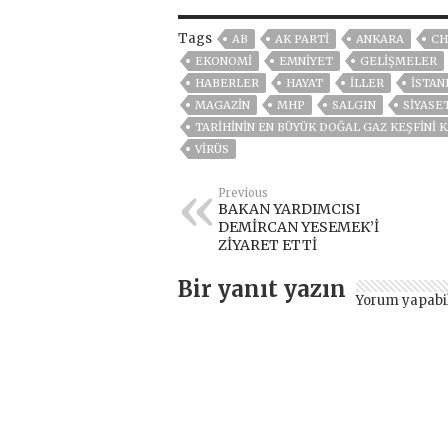
Tags
AB
AK PARTİ
ANKARA
CH
EKONOMİ
EMNİYET
GELIŞMELER
HABERLER
HAYAT
İLLER
ISTAN
MAGAZİN
MHP
SALGIN
SİYASE
TARIHININ EN BÜYÜK DOĞAL GAZ KEŞFINI
VIRÜS
Previous
BAKAN YARDIMCISI
DEMİRCAN YESEMEK’İ
ZİYARET ETTİ
Bir yanıt yazın
Yorum yapabi