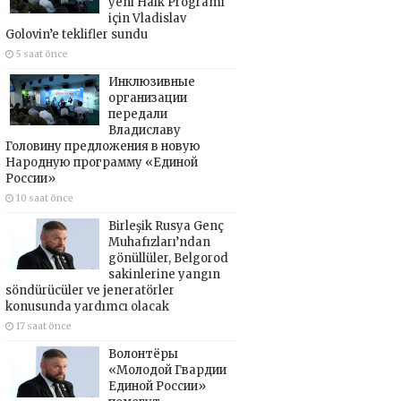
yeni Halk Programı
için Vladislav
Golovin’e teklifler sundu
5 saat önce
Инклюзивные
организации
передали
Владиславу
Головину предложения в новую
Народную программу «Единой
России»
10 saat önce
Birleşik Rusya Genç
Muhafızları’ndan
gönüllüler, Belgorod
sakinlerine yangın
söndürücüler ve jeneratörler
konusunda yardımcı olacak
17 saat önce
Волонтёры
«Молодой Гвардии
Единой России»