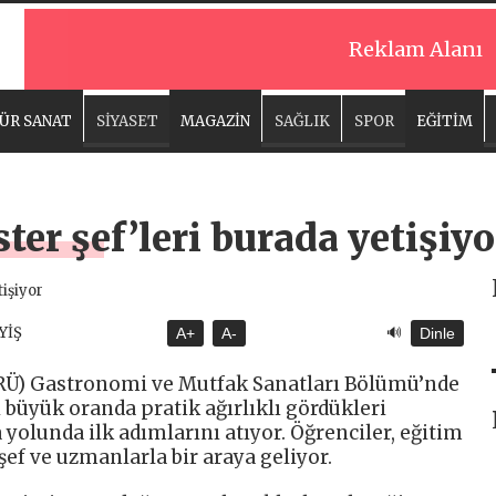
Reklam Alanı
ÜR SANAT
SİYASET
MAGAZİN
SAĞLIK
SPOR
EĞİTİM
ter şef’leri burada yetişiyo
🔊
YİŞ
A+
A-
Dinle
(İRÜ) Gastronomi ve Mutfak Sanatları Bölümü’nde
 büyük oranda pratik ağırlıklı gördükleri
 yolunda ilk adımlarını atıyor. Öğrenciler, eğitim
f ve uzmanlarla bir araya geliyor.