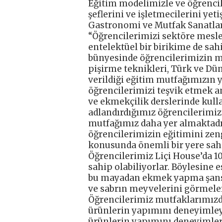
Eğitim modelimizle ve öğrenci
şeflerini ve işletmecilerini yet
Gastronomi ve Mutfak Sanatları
“Öğrencilerimizi sektöre mesl
entelektüel bir birikime de s
bünyesinde öğrencilerimizin mu
pişirme teknikleri, Türk ve Dü
verildiği eğitim mutfağımızın y
öğrencilerimizi teşvik etmek 
ve ekmekçilik derslerinde kul
adlandırdığımız öğrencilerimizi
mutfağımız daha yer almaktadır
öğrencilerimizin eğitimini zen
konusunda önemli bir yere sahip
Öğrencilerimiz Liçi House’da 
sahip olabiliyorlar. Böylesine
bu mayadan ekmek yapma şansın
ve sabrın meyvelerini görmeler
Öğrencilerimiz mutfaklarımızd
ürünlerin yapımını deneyimleye
ürünlerin yapımını deneyimle