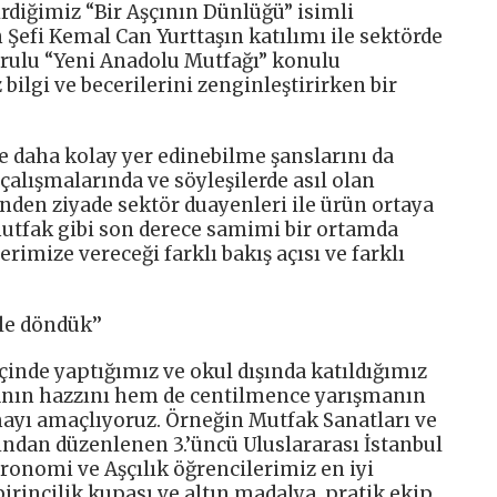
irdiğimiz “Bir Aşçının Dünlüğü” isimli
Şefi Kemal Can Yurttaşın katılımı ile sektörde
urulu “Yeni Anadolu Mutfağı” konulu
bilgi ve becerilerini zenginleştirirken bir
e daha kolay yer edinebilme şanslarını da
 çalışmalarında ve söyleşilerde asıl olan
den ziyade sektör duayenleri ile ürün ortaya
utfak gibi son derece samimi bir ortamda
rimize vereceği farklı bakış açısı ve farklı
le döndük’’
çinde yaptığımız ve okul dışında katıldığımız
nın hazzını hem de centilmence yarışmanın
yı amaçlıyoruz. Örneğin Mutfak Sanatları ve
ndan düzenlenen 3.’üncü Uluslararası İstanbul
tronomi ve Aşçılık öğrencilerimiz en iyi
birincilik kupası ve altın madalya, pratik ekip