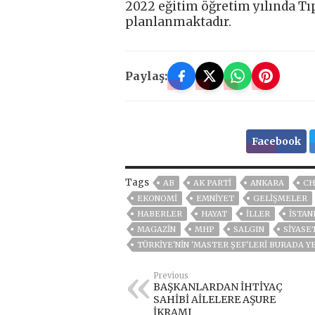
2022 eğitim öğretim yılında Tı
planlanmaktadır.
Paylaş:
Facebook
Tags
AB
AK PARTİ
ANKARA
CH
EKONOMİ
EMNİYET
GELIŞMELER
HABERLER
HAYAT
İLLER
ISTAN
MAGAZİN
MHP
SALGIN
SİYASE
TÜRKIYE'NIN 'MASTER ŞEF'LERI BURADA Y
Previous
BAŞKANLARDAN İHTİYAÇ
SAHİBİ AİLELERE AŞURE
İKRAMI