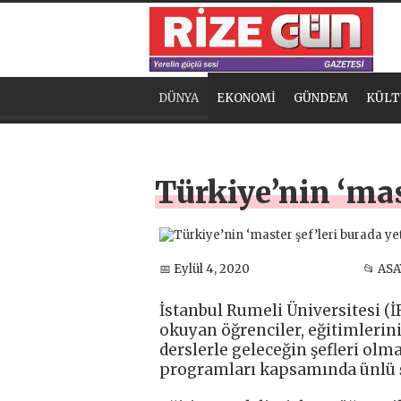
DÜNYA
EKONOMİ
GÜNDEM
KÜLT
Türkiye’nin ‘mas
📅 Eylül 4, 2020
📂 ASA
İstanbul Rumeli Üniversitesi 
okuyan öğrenciler, eğitimlerini
derslerle geleceğin şefleri olma
programları kapsamında ünlü şe