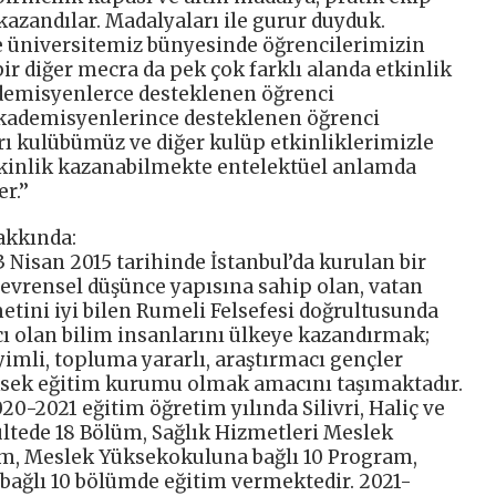
zandılar. Madalyaları ile gurur duyduk.
e üniversitemiz bünyesinde öğrencilerimizin
bir diğer mecra da pek çok farklı alanda etkinlik
demisyenlerce desteklenen öğrenci
kademisyenlerince desteklenen öğrenci
ı kulübümüz ve diğer kulüp etkinliklerimizle
yetkinlik kazanabilmekte entelektüel anlamda
.’’
akkında:
3 Nisan 2015 tarihinde İstanbul’da kurulan bir
e evrensel düşünce yapısına sahip olan, vatan
metini iyi bilen Rumeli Felsefesi doğrultusunda
cı olan bilim insanlarını ülkeye kazandırmak;
eyimli, topluma yararlı, araştırmacı gençler
üksek eğitim kurumu olmak amacını taşımaktadır.
20-2021 eğitim öğretim yılında Silivri, Haliç ve
ültede 18 Bölüm, Sağlık Hizmetleri Meslek
m, Meslek Yüksekokuluna bağlı 10 Program,
bağlı 10 bölümde eğitim vermektedir. 2021-