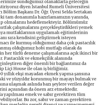
lerimize sunduğumuz olanaklarla geleceğin
iştiriyoruz diyen İstanbul Rumeli Üniversitesi
 Bölüm Başkanı Dr. Öğr. Üyesi Selda Sertakan
eki tam donanımla hazırlamamızın yanında,
ahip olmalarını hedeflemekteyiz. Bölümümüz
tfak çalışmalarını gerçekleştirdikleri yemek
nya mutfaklarının uygulamalı eğitimlerinin
anı sıra kendisini geliştirmek isteyen
amacı ile kurmuş olduğumuz daha çok pastacılık
lanmış olduğumuz hobi mutfağı olarak da
n her türlü deneme çalışmalarına açık ikinci bir
. Pastacılık ve ekmekçilik alanında
ginleştiren diğer önemli bir bağlantımız da
 Liçi House ile olan iş birliğimiz.
100 yıllık ekşi mayadan ekmek yapma şansına
 eski ve yüzyıldır korunmuş bir mayayı bulmak ve
a ulaşmak aslında bazı şeylere verilen değer
ini açısından da önem arz etmektedir.
a yapılması emek ve sabır gerektiren tüm
biliyorlar. Bu zor, sabır ve zaman gerektiren
rken mesleğin gereği direnci ve vazgeçmemeyi