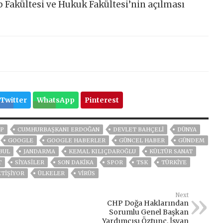
p Fakültesi ve Hukuk Fakültesi’nin açılması
Twitter
WhatsApp
Pinterest
P
CUMHURBAŞKANI ERDOĞAN
DEVLET BAHÇELİ
DÜNYA
GOOGLE
GOOGLE HABERLER
GÜNCEL HABER
GÜNDEM
BUL
JANDARMA
KEMAL KILIÇDAROĞLU
KÜLTÜR SANAT
T
SİYASİLER
SON DAKIKA
SPOR
TSK
TÜRKİYE
ETIŞIYOR
ÜLKELER
VIRÜS
Next
CHP Doğa Haklarından
Sorumlu Genel Başkan
Yardımcısı Öztunç, İsyan