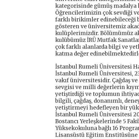
kategorisinde gümüş madalya ka
Öğrencilerimizin çok sevdiği v
farklı birikimler edinebileceği 
gösteren ve üniversitemiz aka
kulüplerimizdir. Bölümümüz a
kulübümüz İRÜ Mutfak Sanatlar
çok farklı alanlarda bilgi ve 
katma değer edinebilmektedirler
İstanbul Rumeli Üniversitesi H
İstanbul Rumeli Üniversitesi, 2
vakıf üniversitesidir. Çağdaş v
sevgisi ve milli değerlerin kıy
yetiştirdiği ve toplumun ihtiya
bilgili, çağdaş, donanımlı, den
yetiştirmeyi hedefleyen bir y
İstanbul Rumeli Üniversitesi 20
Bostancı Yerleşkelerinde 5 Fak
Yüksekokuluna bağlı 16 Progra
Lisansüstü Eğitim Enstitüsüne 