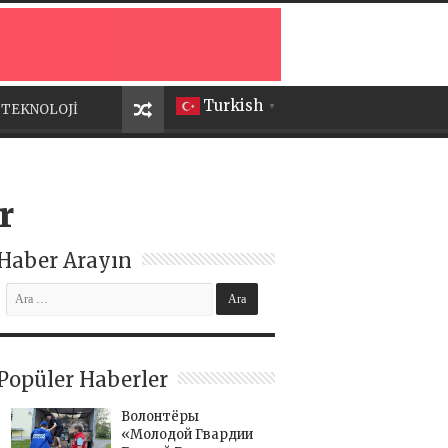
Turkish
TEKNOLOJİ
▼
r
Haber Arayın
Popüler Haberler
Волонтёры
«Молодой Гвардии