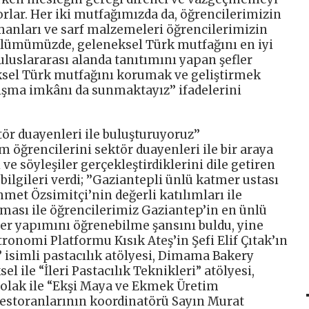
orlar. Her iki mutfağımızda da, öğrencilerimizin
manları ve sarf malzemeleri öğrencilerimizin
lümümüzde, geleneksel Türk mutfağını en iyi
 uluslararası alanda tanıtımını yapan şefler
ksel Türk mutfağını korumak ve geliştirmek
ışma imkânı da sunmaktayız’’ ifadelerini
tör duayenleri ile buluşturuyoruz’’
 öğrencilerini sektör duayenleri ile bir araya
 ve söyleşiler gerçekleştirdiklerini dile getiren
 bilgileri verdi; ’’Gaziantepli ünlü katmer ustası
met Özsimitçi’nin değerli katılımları ile
şması ile öğrencilerimiz Gaziantep’in en ünlü
er yapımını öğrenebilme şansını buldu, yine
ronomi Platformu Kısık Ateş’in Şefi Elif Çıtak’ın
r” isimli pastacılık atölyesi, Dimama Bakery
 ile “İleri Pastacılık Teknikleri” atölyesi,
olak ile “Ekşi Maya ve Ekmek Üretim
 restoranlarının koordinatörü Sayın Murat