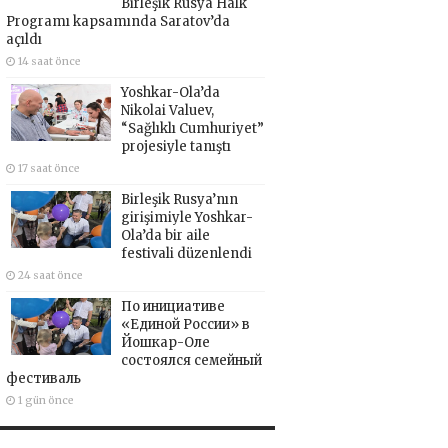
Birleşik Rusya Halk
Programı kapsamında Saratov’da
açıldı
14 saat önce
Yoshkar-Ola’da
Nikolai Valuev,
“Sağlıklı Cumhuriyet”
projesiyle tanıştı
17 saat önce
Birleşik Rusya’nın
girişimiyle Yoshkar-
Ola’da bir aile
festivali düzenlendi
24 saat önce
По инициативе
«Единой России» в
Йошкар-Оле
состоялся семейный
фестиваль
1 gün önce