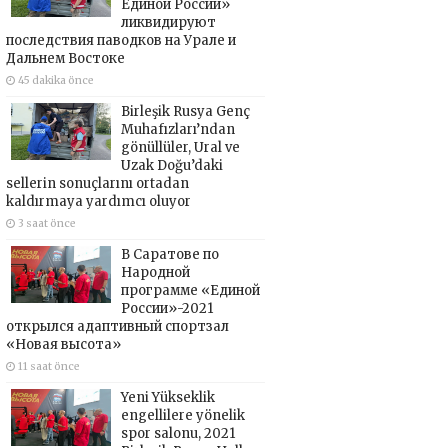
Единой России»
ликвидируют
последствия паводков на Урале и
Дальнем Востоке
45 dakika önce
Birleşik Rusya Genç
Muhafızları’ndan
gönüllüler, Ural ve
Uzak Doğu’daki
sellerin sonuçlarını ortadan
kaldırmaya yardımcı oluyor
3 saat önce
В Саратове по
Народной
программе «Единой
России»-2021
открылся адаптивный спортзал
«Новая высота»
11 saat önce
Yeni Yükseklik
engellilere yönelik
spor salonu, 2021