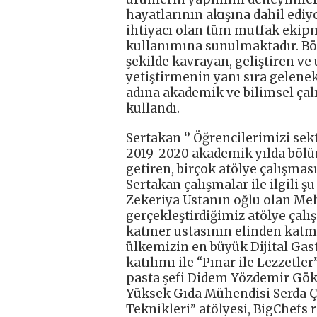
hayatlarının akışına dahil ediy
ihtiyacı olan tüm mutfak ekip
kullanımına sunulmaktadır. Bö
şekilde kavrayan, geliştiren ve
yetiştirmenin yanı sıra gelene
adına akademik ve bilimsel çal
kullandı.
Sertakan ‘’ Öğrencilerimizi sek
2019-2020 akademik yılda bölüm
getiren, birçok atölye çalışması
Sertakan çalışmalar ile ilgili şu
Zekeriya Ustanın oğlu olan Meh
gerçekleştirdiğimiz atölye çalı
katmer ustasının elinden katm
ülkemizin en büyük Dijital Gast
katılımı ile “Pınar ile Lezzetle
pasta şefi Didem Yözdemir Göksel
Yüksek Gıda Mühendisi Serda Ç
Teknikleri” atölyesi, BigChefs