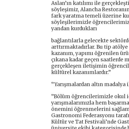
Aslan’ın katılımı ile gerçekleşt
söyleşimiz, Alancha Restoranın 
fark yaratma temeli üzerine k
söyleşilerimizle öğrencilerimiz 
yandan kurdukları
bağlantılarla gelecekte sektörd
arttırmaktadırlar. Bu tip atölye
kazanım, yapımı öğrenilen ürün
çıkana kadar geçen saatlerde m
gerçekleşen iletişimin öğrencile
kültürel kazanımlardır.’’
‘’Yarışmalardan altın madalya i
‘’Bölüm öğrencilerimizle okul i
yarışmalarımızla hem başarma
önemini öğrenmelerini sağlama
Gastronomi Federasyonu tarafı
Kültür ve Tat Festivali’nde Gas
üniversite ekibi kategorisinde 