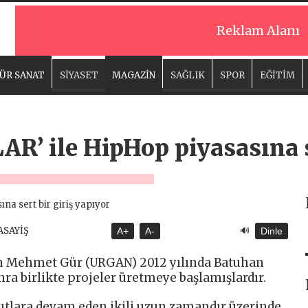
Reklam Alanı
ÜR SANAT
SİYASET
MAGAZİN
SAĞLIK
SPOR
EĞİTİM
’ ile HipHop piyasasına se
🔊
 ASAYİŞ
A+
A-
Dinle
şan Mehmet Gür (URGAN) 2012 yılında Batuhan
nra birlikte projeler üretmeye başlamışlardır.
tlara devam eden ikili uzun zamandır üzerinde