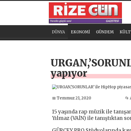
DÜNYA
EKONOMİ
GÜNDEM
KÜLT
URGAN,’SORUNLAR
yapıyor
📅 Temmuz 21, 2020
📂
15 yaşında rap müzik ile tanı
Yılmaz (VAİN) ile tanıştıktan so
GÜRCEY PRO Stüdyolarında kayı