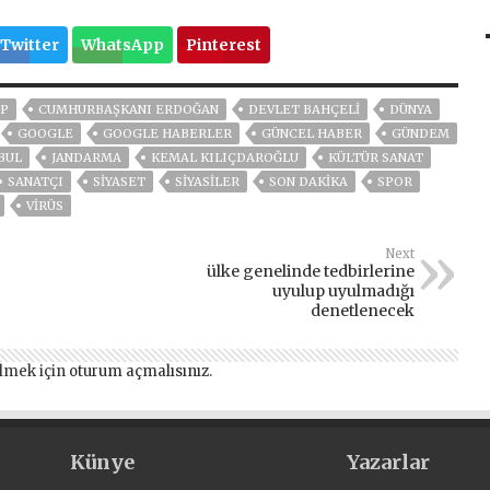
Twitter
WhatsApp
Pinterest
P
CUMHURBAŞKANI ERDOĞAN
DEVLET BAHÇELİ
DÜNYA
GOOGLE
GOOGLE HABERLER
GÜNCEL HABER
GÜNDEM
BUL
JANDARMA
KEMAL KILIÇDAROĞLU
KÜLTÜR SANAT
SANATÇI
SİYASET
SİYASİLER
SON DAKIKA
SPOR
VIRÜS
Next
ülke genelinde tedbirlerine
uyulup uyulmadığı
denetlenecek
lmek için
oturum açmalısınız
.
Künye
Yazarlar