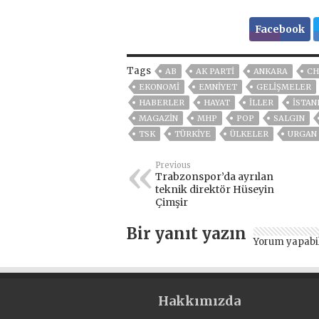
Facebook
Tags
AB
AK PARTİ
ANKARA
CH
EKONOMİ
EMNİYET
GELIŞMELER
HABERLER
HAYAT
İLLER
ISTAN
MAGAZİN
MHP
POP
SALGIN
TSK
TÜRKİYE
ÜLKELER
URGAN
Previous
Trabzonspor’da ayrılan
teknik direktör Hüseyin
Çimşir
Bir yanıt yazın
Yorum yapabi
Hakkımızda