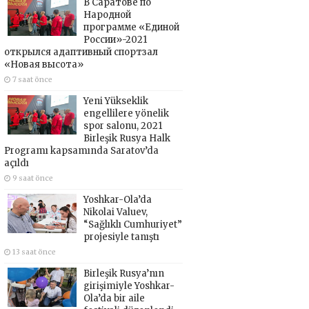
В Саратове по
Народной
программе «Единой
России»-2021
открылся адаптивный спортзал
«Новая высота»
7 saat önce
Yeni Yükseklik
engellilere yönelik
spor salonu, 2021
Birleşik Rusya Halk
Programı kapsamında Saratov’da
açıldı
9 saat önce
Yoshkar-Ola’da
Nikolai Valuev,
“Sağlıklı Cumhuriyet”
projesiyle tanıştı
13 saat önce
Birleşik Rusya’nın
girişimiyle Yoshkar-
Ola’da bir aile