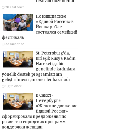
festivali düzenlendi
20 saat önce
По инициативе
«Единой России» в
Йошкар-Оле
состоялся семейный
фестиваль
22 saat önce
St. Petersburg’da,
Birleşik Rusya Kadın
Hareketi, şehir
genelinde kadınlara
yönelik destek programlarının
geliştirilmesi için öneriler hazırladı
1 gün önce
В Санкт-
Петербурге
«Женское движение
Единой России»
сформировало предложения по
развитию городских программ
поддержки женщин