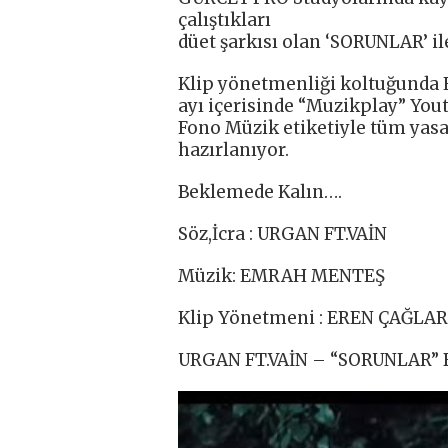
çalıştıkları
düet şarkısı olan ‘SORUNLAR’ il
Klip yönetmenliği koltuğunda 
ayı içerisinde “Muzikplay” You
Fono Müzik etiketiyle tüm yasa
hazırlanıyor.
Beklemede Kalın….
Söz,İcra : URGAN FT.VAİN
Müzik: EMRAH MENTEŞ
Klip Yönetmeni : EREN ÇAĞL
URGAN FT.VAİN – “SORUNLAR” B