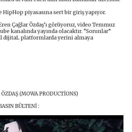
e HipHop piyasasına sert bir giriş yapıyor.
Eren Çağlar Özdaş’ı görüyoruz, video Temmuz
tube kanalında yayında olacaktır. “Sorunlar”
l dijitaL platformlarda yerini almaya
AR ÖZDAŞ (MOWA PRODUCTİONS)
ASIN BÜLTENİ :