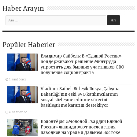
Haber Arayın
Popüler Haberler
Владимир Сайбель: В «Единой России»
поддерживают решение Минтруда
упростить для бывших участников СВО
получение соцконтракта
1 saat önce
Vladimir Saibel: Birleşik Rusya, Çalışma
Bakanlığı’nın eski SVO katılımcılarının
sosyal sözleşme edinme sürecini
basitleştirme kararını destekliyor
6 saat önce
Волонтёры «Молодой Гвардии Единой
России» ликвидируют последствия
паводков на Урале и Дальнем Востоке