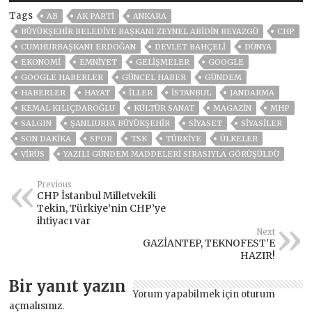
Tags
AB
AK PARTİ
ANKARA
BÜYÜKŞEHIR BELEDIYE BAŞKANI ZEYNEL ABIDIN BEYAZGÜ
CHP
CUMHURBAŞKANI ERDOĞAN
DEVLET BAHÇELİ
DÜNYA
EKONOMİ
EMNİYET
GELIŞMELER
GOOGLE
GOOGLE HABERLER
GÜNCEL HABER
GÜNDEM
HABERLER
HAYAT
İLLER
ISTANBUL
JANDARMA
KEMAL KILIÇDAROĞLU
KÜLTÜR SANAT
MAGAZİN
MHP
SALGIN
ŞANLIURFA BÜYÜKŞEHİR
SİYASET
SİYASİLER
SON DAKIKA
SPOR
TSK
TÜRKİYE
ÜLKELER
VIRÜS
YAZILI GÜNDEM MADDELERİ SIRASIYLA GÖRÜŞÜLDÜ
Previous
CHP İstanbul Milletvekili
Tekin, Türkiye’nin CHP’ye
ihtiyacı var
Next
GAZİANTEP, TEKNOFEST’E
HAZIR!
Bir yanıt yazın
Yorum yapabilmek için
oturum
açmalısınız
.