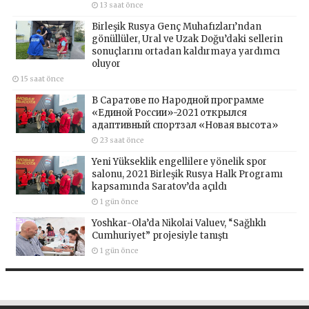
13 saat önce
Birleşik Rusya Genç Muhafızları’ndan
gönüllüler, Ural ve Uzak Doğu’daki sellerin
sonuçlarını ortadan kaldırmaya yardımcı
oluyor
15 saat önce
В Саратове по Народной программе
«Единой России»-2021 открылся
адаптивный спортзал «Новая высота»
23 saat önce
Yeni Yükseklik engellilere yönelik spor
salonu, 2021 Birleşik Rusya Halk Programı
kapsamında Saratov’da açıldı
1 gün önce
Yoshkar-Ola’da Nikolai Valuev, “Sağlıklı
Cumhuriyet” projesiyle tanıştı
1 gün önce