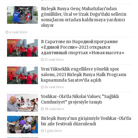
Birleşik Rusya Genç Muhafızları’ndan
gönüllüler, Ural ve Uzak Doğu’daki sellerin
sonuçlarını ortadan kaldırmaya yardımcı
oluyor
4 saat önce
В Саратове по Народной программе
«Единой России»-2021 открылся
адаптивный спортзал «Новая высота»
11 saat önce
Yeni Yükseklik engellilere yönelik spor
salonu, 2021 Birleşik Rusya Halk Programı
kapsamında Saratov’da açıldı
14 saat önce
Yoshkar-Ola’da Nikolai Valuev, “Sağlıklı
Cumhuriyet” projesiyle tanıştı
18 saat önce
Birleşik Rusya’nın girişimiyle Yoshkar-Ola’da
bir aile festivali düzenlendi
1 gün önce