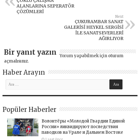
ÇOKLU ÇALIŞMA
ALANLARINA SEPERATÖR
ÇÖZÜMLERİ
Next
ÇUKURAMBAR SANAT
GALERİSİ HEYKEL SERGİSİ
İLE SANATSEVERLERİ
AĞIRLIYOR
Bir yanıt yazın
Yorum yapabilmek için
oturum
açmalısınız
.
Haber Arayın
Popüler Haberler
Волонтёры «Молодой Гвардии Единой
России» ликвидируют последствия
паводков на Урале и Дальнем Востоке
1 saat önce