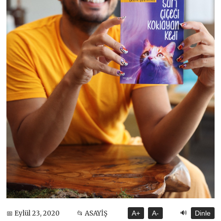
🔊
📅 Eylül 23, 2020
📂 ASAYİŞ
A+
A-
Dinle