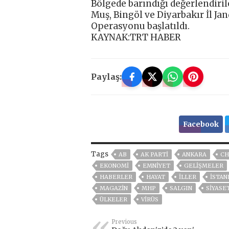
Bölgede barındığı değerlendiril
Muş, Bingöl ve Diyarbakır İl J
Operasyonu başlatıldı.
KAYNAK:TRT HABER
Paylaş:
Facebook
Tags
AB
AK PARTİ
ANKARA
CH
EKONOMİ
EMNİYET
GELIŞMELER
HABERLER
HAYAT
İLLER
ISTAN
MAGAZİN
MHP
SALGIN
SİYASE
ÜLKELER
VIRÜS
Previous