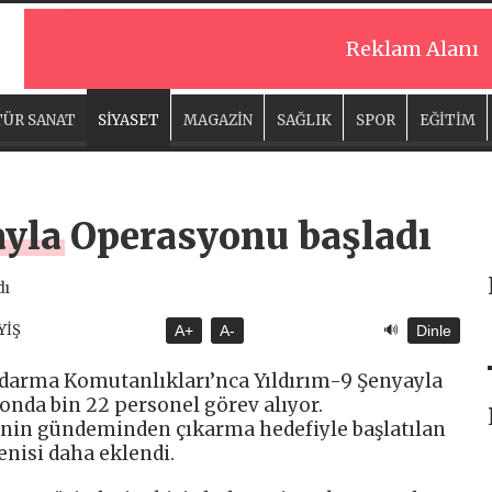
Reklam Alanı
ÜR SANAT
SİYASET
MAGAZİN
SAĞLIK
SPOR
EĞİTİM
ayla Operasyonu başladı
🔊
YİŞ
A+
A-
Dinle
andarma Komutanlıkları’nca Yıldırım-9 Şenyayla
onda bin 22 personel görev alıyor.
’nin gündeminden çıkarma hedefiyle başlatılan
enisi daha eklendi.