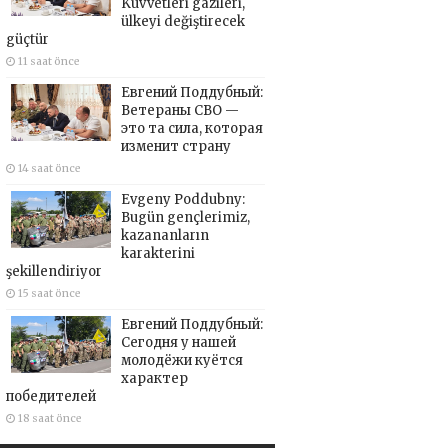
Kuvvetleri gazileri,
ülkeyi değiştirecek
güçtür
11 saat önce
Евгений Поддубный:
Ветераны СВО —
это та сила, которая
изменит страну
14 saat önce
Evgeny Poddubny:
Bugün gençlerimiz,
kazananların
karakterini
şekillendiriyor
15 saat önce
Евгений Поддубный:
Сегодня у нашей
молодёжи куётся
характер
победителей
18 saat önce