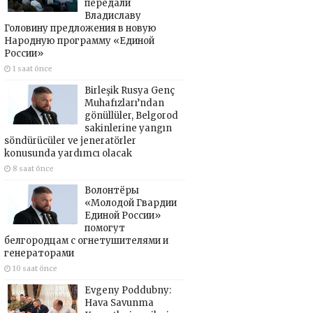
передали
Владиславу
Головину предложения в новую
Народную программу «Единой
России»
1 saat önce
Birleşik Rusya Genç
Muhafızları’ndan
gönüllüler, Belgorod
sakinlerine yangın
söndürücüler ve jeneratörler
konusunda yardımcı olacak
8 saat önce
Волонтёры
«Молодой Гвардии
Единой России»
помогут
белгородцам с огнетушителями и
генераторами
10 saat önce
Evgeny Poddubny:
Hava Savunma