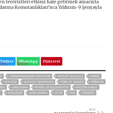
en teröristleri etkisiz hale getirmek amacıyla
andarma Komutanlıkları’nca Yıldırım-9 Şenyayla
Twitter
WhatsApp
Pinterest
P
CUMHURBAŞKANI ERDOĞAN
DEVLET BAHÇELİ
DÜNYA
GOOGLE
GOOGLE HABERLER
GÜNCEL HABER
GÜNDEM
BUL
JANDARMA
KEMAL KILIÇDAROĞLU
KÜLTÜR SANAT
T
SİYASİLER
SON DAKIKA
SPOR
TSK
TÜRKİYE
Next