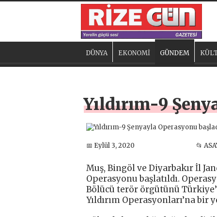
DÜNYA
EKONOMİ
GÜNDEM
KÜLT
Yıldırım-9 Şeny
📅 Eylül 3, 2020
📂 ASA
Muş, Bingöl ve Diyarbakır İl J
Operasyonu başlatıldı. Operasy
Bölücü terör örgütünü Türkiye
Yıldırım Operasyonları’na bir y