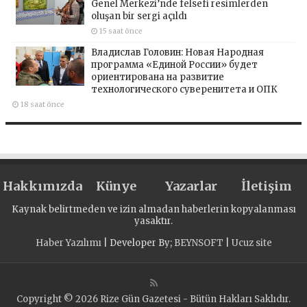
Genel Merkezi’nde felsefi resimlerden
oluşan bir sergi açıldı
15 saat önce
Владислав Головин: Новая Народная
программа «Единой России» будет
ориентирована на развитие
технологического суверенитета и ОПК
18 saat önce
Hakkımızda
Künye
Yazarlar
İletişim
Kaynak belirtmeden ve izin almadan haberlerin kopyalanması
yasaktır.
Haber Yazılımı
| Developer By;
BEYNSOFT
|
Ucuz site
Copyright © 2026 Rize Gün Gazetesi - Bütün Hakları Saklıdır.