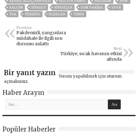
KEMAL KILIÇDAROĞLU
KÜLTÜR SANAT
MAGAZİN
MHP
SALGIN
SİYASET
SİYASİLER
SON DAKIKA
SPOR
TSK
TÜRKİYE
ÜLKELER
VIRÜS
Previous
Pakdemirli, yangınlara
müdahale ile ilgili son
durumu anlattı
Next
Türkiye, sıcak havanın etkisi
altında
Bir yanıt yazın
Yorum yapabilmek için
oturum
açmalısınız
.
Haber Arayın
Popüler Haberler