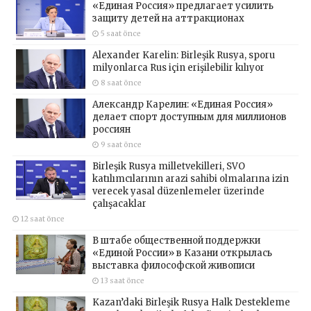
«Единая Россия» предлагает усилить
защиту детей на аттракционах
5 saat önce
Alexander Karelin: Birleşik Rusya, sporu
milyonlarca Rus için erişilebilir kılıyor
8 saat önce
Александр Карелин: «Единая Россия»
делает спорт доступным для миллионов
россиян
9 saat önce
Birleşik Rusya milletvekilleri, SVO
katılımcılarının arazi sahibi olmalarına izin
verecek yasal düzenlemeler üzerinde
çalışacaklar
12 saat önce
В штабе общественной поддержки
«Единой России» в Казани открылась
выставка философской живописи
13 saat önce
Kazan’daki Birleşik Rusya Halk Destekleme