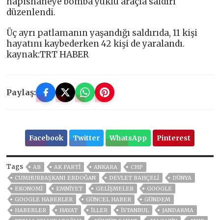
hapishaneye bomba yüklü araçla saldırı
düzenlendi.
Üç ayrı patlamanın yaşandığı saldırıda, 11 kişi
hayatını kaybederken 42 kişi de yaralandı.
kaynak:TRT HABER
Paylaş:
Facebook
Twitter
WhatsApp
Pinterest
Tags
AB
AK PARTİ
ANKARA
CHP
CUMHURBAŞKANI ERDOĞAN
DEVLET BAHÇELİ
DÜNYA
EKONOMİ
EMNİYET
GELIŞMELER
GOOGLE
GOOGLE HABERLER
GÜNCEL HABER
GÜNDEM
HABERLER
HAYAT
İLLER
ISTANBUL
JANDARMA