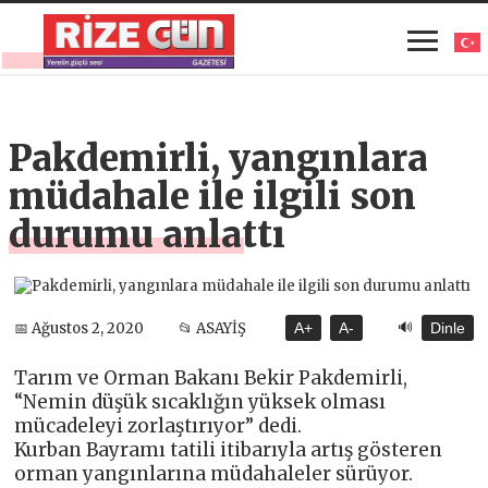
Pakdemirli, yangınlara
müdahale ile ilgili son
durumu anlattı
🔊
📅 Ağustos 2, 2020
📂 ASAYİŞ
A+
A-
Dinle
Tarım ve Orman Bakanı Bekir Pakdemirli,
“Nemin düşük sıcaklığın yüksek olması
mücadeleyi zorlaştırıyor” dedi.
Kurban Bayramı tatili itibarıyla artış gösteren
orman yangınlarına müdahaleler sürüyor.