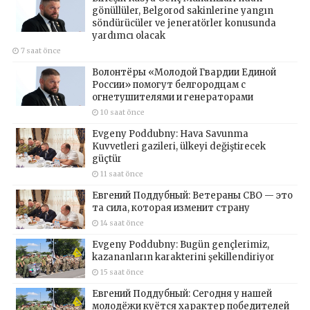
gönüllüler, Belgorod sakinlerine yangın
söndürücüler ve jeneratörler konusunda
yardımcı olacak
7 saat önce
Волонтёры «Молодой Гвардии Единой
России» помогут белгородцам с
огнетушителями и генераторами
10 saat önce
Evgeny Poddubny: Hava Savunma
Kuvvetleri gazileri, ülkeyi değiştirecek
güçtür
11 saat önce
Евгений Поддубный: Ветераны СВО — это
та сила, которая изменит страну
14 saat önce
Evgeny Poddubny: Bugün gençlerimiz,
kazananların karakterini şekillendiriyor
15 saat önce
Евгений Поддубный: Сегодня у нашей
молодёжи куётся характер победителей