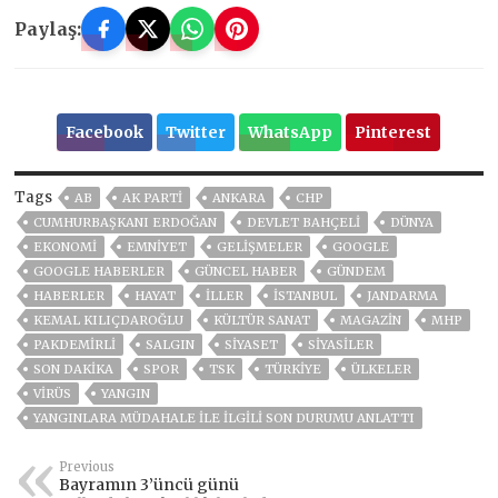
Paylaş:
Facebook
Twitter
WhatsApp
Pinterest
Tags
AB
AK PARTİ
ANKARA
CHP
CUMHURBAŞKANI ERDOĞAN
DEVLET BAHÇELİ
DÜNYA
EKONOMİ
EMNİYET
GELIŞMELER
GOOGLE
GOOGLE HABERLER
GÜNCEL HABER
GÜNDEM
HABERLER
HAYAT
İLLER
ISTANBUL
JANDARMA
KEMAL KILIÇDAROĞLU
KÜLTÜR SANAT
MAGAZİN
MHP
PAKDEMIRLI
SALGIN
SİYASET
SİYASİLER
SON DAKIKA
SPOR
TSK
TÜRKİYE
ÜLKELER
VIRÜS
YANGIN
YANGINLARA MÜDAHALE ILE ILGILI SON DURUMU ANLATTI
Previous
Bayramın 3’üncü günü