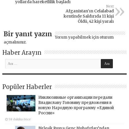
yollarda hareketlilik başladı
Next
Afganistan’ın Celalabad
kentinde Saldırıda 11 kişi
Öldü, 42 kişi yaralı
Bir yanıt yazın
Yorum yapabilmek için
oturum
açmalısınız
.
Haber Arayın
Popüler Haberler
Инклюзивные организации передали
Владиславу Головину предложения в
новую Народную программу «Единой
России»
58 dakika önce
Birleşik Rusya Genç Muhafızları’ndan