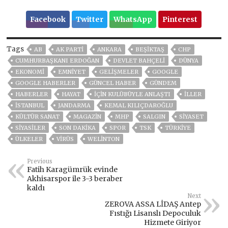
Facebook
Twitter
WhatsApp
Pinterest
Tags
AB
AK PARTİ
ANKARA
BEŞIKTAŞ
CHP
CUMHURBAŞKANI ERDOĞAN
DEVLET BAHÇELİ
DÜNYA
EKONOMİ
EMNİYET
GELIŞMELER
GOOGLE
GOOGLE HABERLER
GÜNCEL HABER
GÜNDEM
HABERLER
HAYAT
IÇIN KULÜBÜYLE ANLAŞTI
İLLER
ISTANBUL
JANDARMA
KEMAL KILIÇDAROĞLU
KÜLTÜR SANAT
MAGAZİN
MHP
SALGIN
SİYASET
SİYASİLER
SON DAKIKA
SPOR
TSK
TÜRKİYE
ÜLKELER
VIRÜS
WELINTON
Previous
Fatih Karagümrük evinde
Akhisarspor ile 3-3 beraber
kaldı
Next
ZEROVA ASSA LİDAŞ Antep
Fıstığı Lisanslı Depoculuk
Hizmete Giriyor