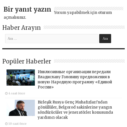
Bir yanıt yazın
Yorum yapabilmek için
oturum
açmalısınız
.
Haber Arayın
Popüler Haberler
Инклюзивные организации передали
Владиславу Головину предложения в
новую Народную программу «Единой
России»
4 saat önce
Birleşik Rusya Genç Muhafızları’ndan
gönüllüler, Belgorod sakinlerine yangın
söndürücüler ve jeneratörler konusunda
yardımcı olacak
10 saat önce