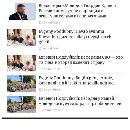
Волонтёры «Молодой Гвардии Единой
России» помогут белгородцам с
огнетушителями и генераторами
13 saat önce
Evgeny Poddubny: Hava Savunma
Kuvvetleri gazileri, ülkeyi değiştirecek
güçtür
14 saat önce
Евгений Поддубный: Ветераны СВО — это
та сила, которая изменит страну
17 saat önce
Evgeny Poddubny: Bugün gençlerimiz,
kazananların karakterini şekillendiriyor
18 saat önce
Евгений Поддубный: Сегодня у нашей
молодёжи куётся характер победителей
20 saat önce