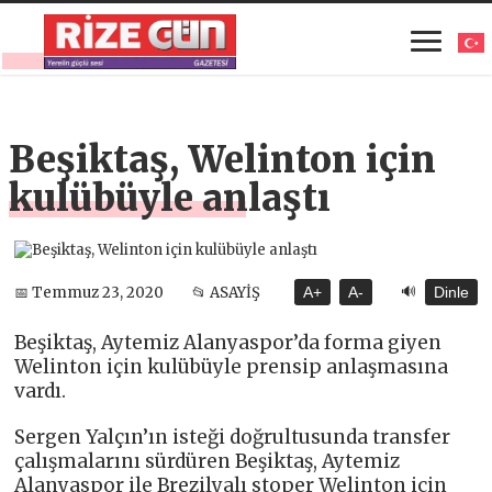
Beşiktaş, Welinton için
kulübüyle anlaştı
🔊
📅 Temmuz 23, 2020
📂 ASAYİŞ
A+
A-
Dinle
Beşiktaş, Aytemiz Alanyaspor’da forma giyen
Welinton için kulübüyle prensip anlaşmasına
vardı.
Sergen Yalçın’ın isteği doğrultusunda transfer
çalışmalarını sürdüren Beşiktaş, Aytemiz
Alanyaspor ile Brezilyalı stoper Welinton için