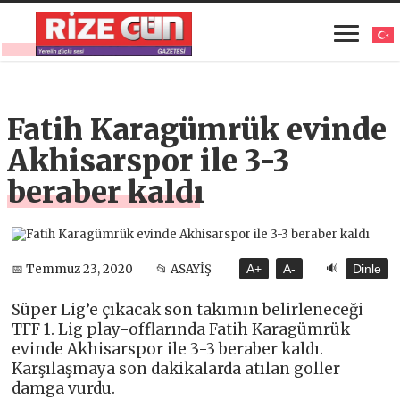
Fatih Karagümrük evinde
Akhisarspor ile 3-3
beraber kaldı
🔊
📅 Temmuz 23, 2020
📂 ASAYİŞ
A+
A-
Dinle
Süper Lig’e çıkacak son takımın belirleneceği
TFF 1. Lig play-offlarında Fatih Karagümrük
evinde Akhisarspor ile 3-3 beraber kaldı.
Karşılaşmaya son dakikalarda atılan goller
damga vurdu.