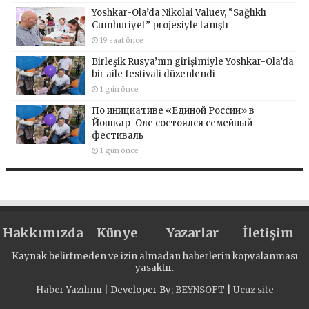
Yoshkar-Ola’da Nikolai Valuev, “Sağlıklı
Cumhuriyet” projesiyle tanıştı
19 saat önce
Birleşik Rusya’nın girişimiyle Yoshkar-Ola’da
bir aile festivali düzenlendi
1 gün önce
По инициативе «Единой России» в
Йошкар-Оле состоялся семейный
фестиваль
1 gün önce
Hakkımızda
Künye
Yazarlar
İletişim
Kaynak belirtmeden ve izin almadan haberlerin kopyalanması
yasaktır.
Haber Yazılımı
| Developer By;
BEYNSOFT
|
Ucuz site