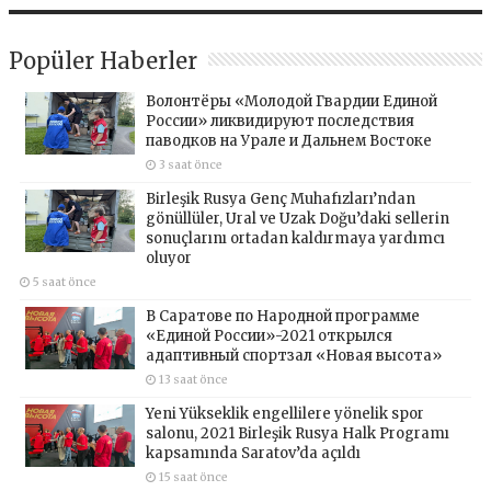
Popüler Haberler
Волонтёры «Молодой Гвардии Единой
России» ликвидируют последствия
паводков на Урале и Дальнем Востоке
3 saat önce
Birleşik Rusya Genç Muhafızları’ndan
gönüllüler, Ural ve Uzak Doğu’daki sellerin
sonuçlarını ortadan kaldırmaya yardımcı
oluyor
5 saat önce
В Саратове по Народной программе
«Единой России»-2021 открылся
адаптивный спортзал «Новая высота»
13 saat önce
Yeni Yükseklik engellilere yönelik spor
salonu, 2021 Birleşik Rusya Halk Programı
kapsamında Saratov’da açıldı
15 saat önce