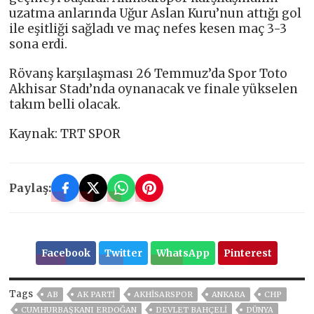
uzatma anlarında Uğur Aslan Kuru’nun attığı gol
ile eşitliği sağladı ve maç nefes kesen maç 3-3
sona erdi.
Rövanş karşılaşması 26 Temmuz’da Spor Toto
Akhisar Stadı’nda oynanacak ve finale yükselen
takım belli olacak.
Kaynak: TRT SPOR
Paylaş:
Facebook
Twitter
WhatsApp
Pinterest
Tags
AB
AK PARTİ
AKHISARSPOR
ANKARA
CHP
CUMHURBAŞKANI ERDOĞAN
DEVLET BAHÇELİ
DÜNYA