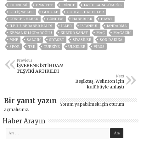
EKONOMİ
EMNİYET
EVINDE
FATIH KARAGÜMRÜK
GELIŞMELER
GOOGLE
GOOGLE HABERLER
GÜNCEL HABER
GÜNDEM
HABERLER
HAYAT
ILE 3-3 BERABER KALDI
İLLER
ISTANBUL
JANDARMA
KEMAL KILIÇDAROĞLU
KÜLTÜR SANAT
MAÇ
MAGAZİN
MHP
SALGIN
SİYASET
SİYASİLER
SON DAKIKA
SPOR
TSK
TÜRKİYE
ÜLKELER
VIRÜS
Previous
İŞVERENE İSTİHDAM
TEŞVİKİ ARTIRILDI
Next
Beşiktaş, Welinton için
kulübüyle anlaştı
Bir yanıt yazın
Yorum yapabilmek için
oturum
açmalısınız
.
Haber Arayın