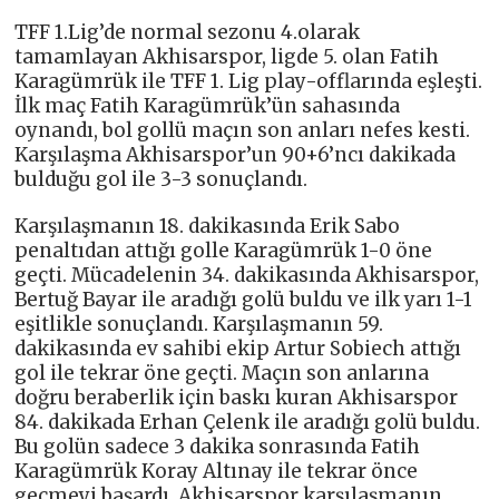
TFF 1.Lig’de normal sezonu 4.olarak
tamamlayan Akhisarspor, ligde 5. olan Fatih
Karagümrük ile TFF 1. Lig play-offlarında eşleşti.
İlk maç Fatih Karagümrük’ün sahasında
oynandı, bol gollü maçın son anları nefes kesti.
Karşılaşma Akhisarspor’un 90+6’ncı dakikada
bulduğu gol ile 3-3 sonuçlandı.
Karşılaşmanın 18. dakikasında Erik Sabo
penaltıdan attığı golle Karagümrük 1-0 öne
geçti. Mücadelenin 34. dakikasında Akhisarspor,
Bertuğ Bayar ile aradığı golü buldu ve ilk yarı 1-1
eşitlikle sonuçlandı. Karşılaşmanın 59.
dakikasında ev sahibi ekip Artur Sobiech attığı
gol ile tekrar öne geçti. Maçın son anlarına
doğru beraberlik için baskı kuran Akhisarspor
84. dakikada Erhan Çelenk ile aradığı golü buldu.
Bu golün sadece 3 dakika sonrasında Fatih
Karagümrük Koray Altınay ile tekrar önce
geçmeyi başardı. Akhisarspor karşılaşmanın