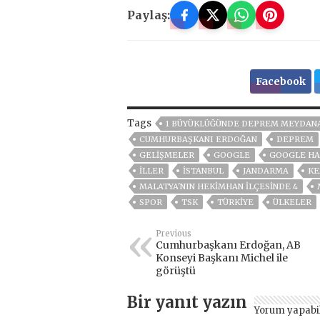
Paylaş:
Facebook
Tags
1 BÜYÜKLÜĞÜNDE DEPREM MEYDANA
CUMHURBAŞKANI ERDOĞAN
DEPREM
GELIŞMELER
GOOGLE
GOOGLE HA
İLLER
ISTANBUL
JANDARMA
KE
MALATYA'NIN HEKIMHAN ILÇESINDE 4
SPOR
TSK
TÜRKİYE
ÜLKELER
Previous
Cumhurbaşkanı Erdoğan, AB
Konseyi Başkanı Michel ile
görüştü
Bir yanıt yazın
Yorum yapabi