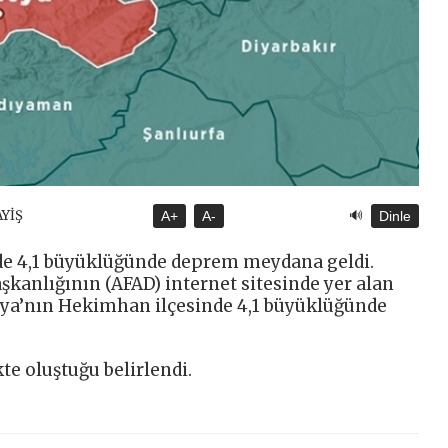
🔊
AYİŞ
A+
A-
Dinle
de 4,1 büyüklüğünde deprem meydana geldi.
şkanlığının (AFAD) internet sitesinde yer alan
latya’nın Hekimhan ilçesinde 4,1 büyüklüğünde
te oluştuğu belirlendi.