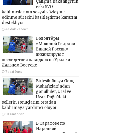
Çalışma Bakanlığı’nın
eski SVO
katılımcılarının sosyal sözleşme
edinme sürecini basitleştirme kararını
destekliyor
44 dakika önce
Волонтёры
«Молодой Гвардии
Единой России»
ликвидируют
последствия паводков на Урале и
Дальнем Востоке
7 saat önce
Birleşik Rusya Genç
Muhafızları’ndan
gönüllüler, Ural ve
Uzak Doğu’daki
sellerin sonuçlarını ortadan
kaldırmaya yardımcı oluyor
10 saat önce
В Саратове по
Народной