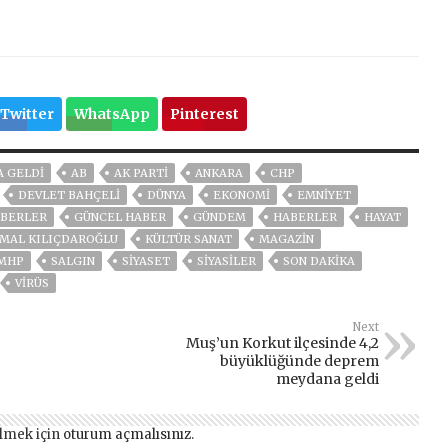
Twitter
WhatsApp
Pinterest
 GELDI
AB
AK PARTİ
ANKARA
CHP
DEVLET BAHÇELİ
DÜNYA
EKONOMİ
EMNİYET
BERLER
GÜNCEL HABER
GÜNDEM
HABERLER
HAYAT
MAL KILIÇDAROĞLU
KÜLTÜR SANAT
MAGAZİN
MHP
SALGIN
SİYASET
SİYASİLER
SON DAKIKA
VIRÜS
Next
Muş’un Korkut ilçesinde 4,2
büyüklüğünde deprem
meydana geldi
lmek için
oturum açmalısınız
.