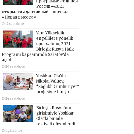
программе «Единой
России»-2021
открылся адаптивный спортзал
«Новая высота»
17 saat önce
Yeni Yükseklik
engellilere yönelik
spor salonu, 2021
Birleşik Rusya Halk
Programı kapsamında Saratov’da
açıldı
20 saat önce
Yoshkar-Ola’da
Nikolai Valuev,
“Sağlıklı Cumhuriyet”
projesiyle tanıştı
24 saat önce
Birleşik Rusya’nın
girişimiyle Yoshkar-
Ola’da bir aile
festivali düzenlendi
1 gün önce