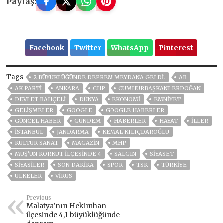
Paylaş:
Facebook
Twitter
WhatsApp
Pinterest
Tags
2 BÜYÜKLÜĞÜNDE DEPREM MEYDANA GELDI.
AB
AK PARTİ
ANKARA
CHP
CUMHURBAŞKANI ERDOĞAN
DEVLET BAHÇELİ
DÜNYA
EKONOMİ
EMNİYET
GELIŞMELER
GOOGLE
GOOGLE HABERLER
GÜNCEL HABER
GÜNDEM
HABERLER
HAYAT
İLLER
ISTANBUL
JANDARMA
KEMAL KILIÇDAROĞLU
KÜLTÜR SANAT
MAGAZİN
MHP
MUŞ'UN KORKUT ILÇESINDE 4
SALGIN
SİYASET
SİYASİLER
SON DAKIKA
SPOR
TSK
TÜRKİYE
ÜLKELER
VIRÜS
Previous
Malatya’nın Hekimhan
ilçesinde 4,1 büyüklüğünde