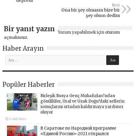
deprem
Next
Ona bir şey olmasın bize bir
şey olsun dedim
Bir yanıt yazın
Yorum yapabilmek için
oturum
açmalısınız
.
Haber Arayın
Popüler Haberler
Birleşik Rusya Genç Muhafızları’ndan
gönüllüler, Ural ve Uzak Doğu’daki sellerin
sonuçlarını ortadan kaldırmaya yardımcı
oluyor
1 saat önce
В Саратове по Народной программе
«Единой России»-2021 открылся