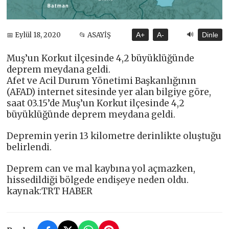
🔊
📅 Eylül 18, 2020
📂 ASAYİŞ
A+
A-
Dinle
Muş’un Korkut ilçesinde 4,2 büyüklüğünde
deprem meydana geldi.
Afet ve Acil Durum Yönetimi Başkanlığının
(AFAD) internet sitesinde yer alan bilgiye göre,
saat 03.15’de Muş’un Korkut ilçesinde 4,2
büyüklüğünde deprem meydana geldi.
Depremin yerin 13 kilometre derinlikte oluştuğu
belirlendi.
Deprem can ve mal kaybına yol açmazken,
hissedildiği bölgede endişeye neden oldu.
kaynak:TRT HABER