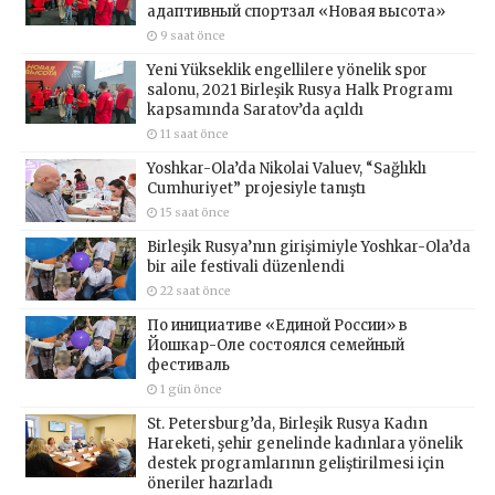
адаптивный спортзал «Новая высота»
9 saat önce
Yeni Yükseklik engellilere yönelik spor
salonu, 2021 Birleşik Rusya Halk Programı
kapsamında Saratov’da açıldı
11 saat önce
Yoshkar-Ola’da Nikolai Valuev, “Sağlıklı
Cumhuriyet” projesiyle tanıştı
15 saat önce
Birleşik Rusya’nın girişimiyle Yoshkar-Ola’da
bir aile festivali düzenlendi
22 saat önce
По инициативе «Единой России» в
Йошкар-Оле состоялся семейный
фестиваль
1 gün önce
St. Petersburg’da, Birleşik Rusya Kadın
Hareketi, şehir genelinde kadınlara yönelik
destek programlarının geliştirilmesi için
öneriler hazırladı