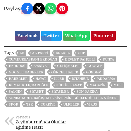
Paylaş:
Facebook
Twitter
WhatsApp
Pinterest
Tags
AB
AK PARTİ
ANKARA
CHP
CUMHURBAŞKANI ERDOĞAN
DEVLET BAHÇELİ
DÜNYA
EKONOMİ
EMNİYET
GELIŞMELER
GOOGLE
GOOGLE HABERLER
GÜNCEL HABER
GÜNDEM
HABERLER
HAYAT
İLLER
ISTANBUL
JANDARMA
KEMAL KILIÇDAROĞLU
KÜLTÜR SANAT
MAGAZİN
MHP
SALGIN
SİYASET
SİYASİLER
SON DAKIKA
SONBAHARDA BAĞIŞIKLIK SISTEMINI GÜÇLENDIRECEK 6 ÖNERI
SPOR
TSK
TÜRKİYE
ÜLKELER
VIRÜS
Previous
Zeytinburnu’nda Okullar
Eğitime Hazır