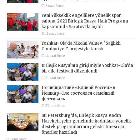
8 saat önce
Yeni Yükseklik engellilere yönelik spor
salonu, 2021 Birleşik Rusya Halk Programı
kapsamında Saratov’da açıldı
11 saat önce
Yoshkar-Ola’da Nikolai Valuev, “Sağlıklı
Cumhuriyet” projesiyle tanıştı
14 saat önce
Birleşik Rusya’nın girişimiyle Yoshkar-Ola’da
bir aile festivali düzenlendi
21 saat önce
По инициативе «Единой России» в
Йошкар-Оле состоялся семейный
фестиваль
23 saat önce
St. Petersburg’da, Birleşik Rusya Kadın
Hareketi, şehir genelinde kadınlara yönelik
destek programlarının geliştirilmesi için
öneriler hazırladı
1 gün önce