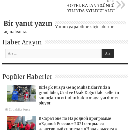
Next
HOTEL KATAN 30.ÜNCÜ
YILINDA 3.YILDIZI ALDI
Bir yanıt yazın
Yorum yapabilmek için
oturum
açmalısınız
.
Haber Arayın
Popüler Haberler
Birleşik Rusya Genç Muhafızları’ndan
gönüllüler, Ural ve Uzak Doğu’daki sellerin
sonuçlarını ortadan kaldırmaya yardımcı
oluyor
21 dakika önce
В Саратове по Народной программе
«Единой России»-2021 открылся
адаптивный спортзал «Новая высота»