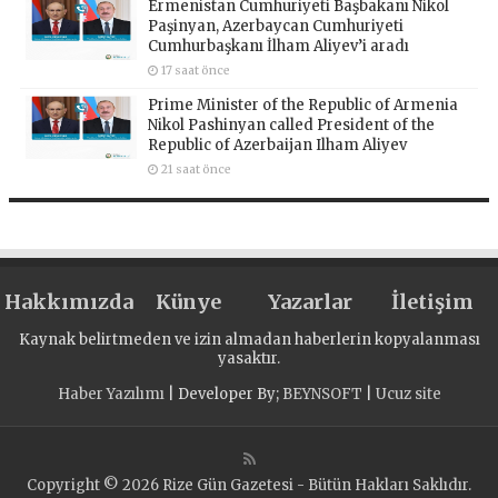
Ermenistan Cumhuriyeti Başbakanı Nikol
Paşinyan, Azerbaycan Cumhuriyeti
Cumhurbaşkanı İlham Aliyev’i aradı
17 saat önce
Prime Minister of the Republic of Armenia
Nikol Pashinyan called President of the
Republic of Azerbaijan Ilham Aliyev
21 saat önce
Hakkımızda
Künye
Yazarlar
İletişim
Kaynak belirtmeden ve izin almadan haberlerin kopyalanması
yasaktır.
Haber Yazılımı
| Developer By;
BEYNSOFT
|
Ucuz site
Copyright © 2026 Rize Gün Gazetesi - Bütün Hakları Saklıdır.