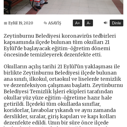
🔊
📅 Eylül 19, 2020
📂 ASAYİŞ
A+
A-
Dinle
Zeytinburnu Belediyesi koronavirüs tedbirleri
kapsamında ilçede bulunan tüm okulları 21
Eylül’de başlayacak eğitim-öğretim dönemi
öncesinde temizleyerek dezenfekte etti.
Okulların açılış tarihi 21 Eylül’ün yaklaşması ile
birlikte Zeytinburnu Belediyesi ilçede bulunan
ana sınıfı, ilkokul, ortaokul ve liselerde temizlik
ve dezenfeksiyon çalışması başlattı. Zeytinburnu
Belediyesi Temizlik İşleri ekipleri tarafından
okullar yüz yüze eğitim-öğretime hazır hale
getirildi. İlçedeki tüm okullarda sınıflar,
koridorlar, lavabolar yıkandı ve aynı zamanda
derslikler, sıralar, giriş kapıları ve kapı kolları
dezenfekte edildi. Uzun bir süre önce ilçede