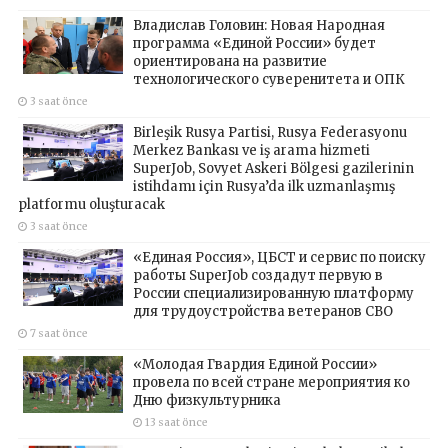
Владислав Головин: Новая Народная
программа «Единой России» будет
ориентирована на развитие
технологического суверенитета и ОПК
3 saat önce
Birleşik Rusya Partisi, Rusya Federasyonu
Merkez Bankası ve iş arama hizmeti
SuperJob, Sovyet Askeri Bölgesi gazilerinin
istihdamı için Rusya’da ilk uzmanlaşmış
platformu oluşturacak
3 saat önce
«Единая Россия», ЦБСТ и сервис по поиску
работы SuperJob создадут первую в
России специализированную платформу
для трудоустройства ветеранов СВО
7 saat önce
«Молодая Гвардия Единой России»
провела по всей стране мероприятия ко
Дню физкультурника
13 saat önce