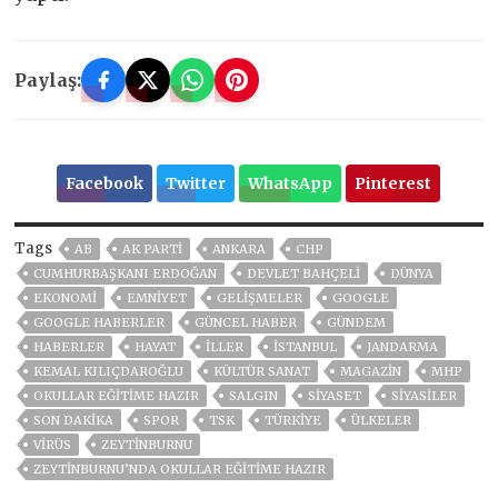
Paylaş:
Facebook
Twitter
WhatsApp
Pinterest
Tags
AB
AK PARTİ
ANKARA
CHP
CUMHURBAŞKANI ERDOĞAN
DEVLET BAHÇELİ
DÜNYA
EKONOMİ
EMNİYET
GELIŞMELER
GOOGLE
GOOGLE HABERLER
GÜNCEL HABER
GÜNDEM
HABERLER
HAYAT
İLLER
ISTANBUL
JANDARMA
KEMAL KILIÇDAROĞLU
KÜLTÜR SANAT
MAGAZİN
MHP
OKULLAR EĞITIME HAZIR
SALGIN
SİYASET
SİYASİLER
SON DAKIKA
SPOR
TSK
TÜRKİYE
ÜLKELER
VIRÜS
ZEYTINBURNU
ZEYTINBURNU’NDA OKULLAR EĞITIME HAZIR